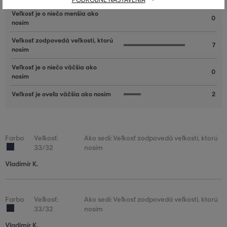
PODROBNÉ NASTAVENIA
Veľkosť je o niečo menšia ako
0
nosím
Veľkosť zodpovedá veľkosti, ktorú
7
nosím
Veľkosť je o niečo väčšia ako
0
nosím
Veľkosť je oveľa väčšia ako nosím
2
Farba
Veľkosť:
Ako sedí: Veľkosť zodpovedá veľkosti, ktorú
33/32
nosím
Vladimír K.
Farba
Veľkosť:
Ako sedí: Veľkosť zodpovedá veľkosti, ktorú
33/32
nosím
Vladimír K.