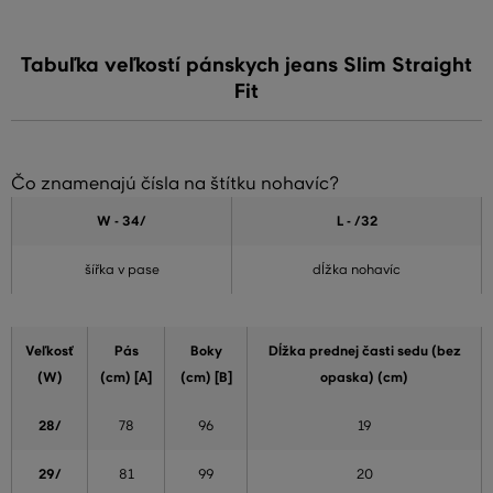
Tabuľka veľkostí pánskych jeans Slim Straight
Fit
Čo znamenajú čísla na štítku nohavíc?
W - 34
/
L - /32
šířka v pase
dĺžka nohavíc
Veľkosť
Pás
Boky
Dĺžka prednej časti sedu (bez
(W)
(cm) [A]
(cm) [B]
opaska) (cm)
28/
78
96
19
29/
81
99
20