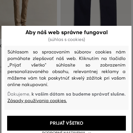
Aby náš web správne fungoval
(súhlas s cookies)
 GANT SLIM DESERT JEANS
DŽÍNSY GANT REG MOLESKIN JEANS
Súhlasom so spracovaním súborov cookies nám
159
,
90 €
194
,
90 €
pomáhate zlepšovať náš web. Kliknutím na tlačidlo
111
,
90 €
136
,
40 €
„Prijať všetko" súhlasíte so zobrazením
é veľkosti:
Dostupné veľkosti:
personalizovaného obsahu, relevantnej reklamy a
+13 ďalšie
+4 ďalšie
32
,
32/32
,
33/32
,
34/32
30
,
31
,
32
,
33
,
34
môžeme vám tak poskytnúť skvelý zážitok pri vašom
online nakupovaní.
k vašim dátam sa budeme správať slušne.
Ďakujeme,
Zásady používania cookies.
Recenzie
AKO SEDELA VYBRANÁ VEĽKOSŤ NAŠIM ZÁKAZNÍKOM
PRIJAŤ VŠETKO
Veľkosť je oveľa menšia ako nosím
0