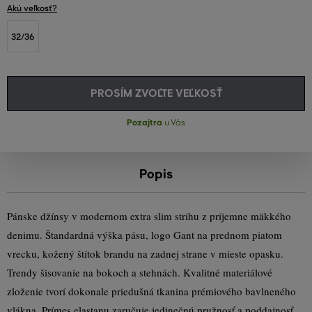
Akú veľkosť?
32/36
PROSÍM ZVOĽTE VEĽKOSŤ
Pozajtra
u Vás
Popis
Pánske džínsy v modernom extra slim strihu z príjemne mäkkého
denimu. Štandardná výška pásu, logo Gant na prednom piatom
vrecku, kožený štítok brandu na zadnej strane v mieste opasku.
Trendy šisovanie na bokoch a stehnách. Kvalitné materiálové
zloženie tvorí dokonale priedušná tkanina prémiového bavlneného
vlákna. Prímes elastanu zaručuje jedinečnú pružnosť a poddajnosť.