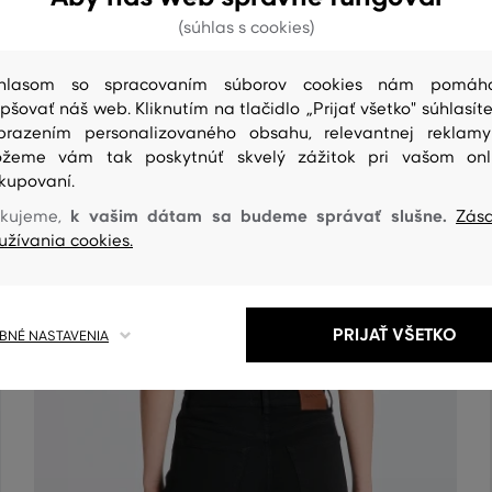
(súhlas s cookies)
hlasom so spracovaním súborov cookies nám pomáh
epšovať náš web. Kliknutím na tlačidlo „Prijať všetko" súhlasíte
brazením personalizovaného obsahu, relevantnej reklam
žeme vám tak poskytnúť skvelý zážitok pri vašom onl
kupovaní.
ČISTENIE
k vašim dátam sa budeme správať slušne.
kujeme,
Zás
užívania cookies.
PRIJAŤ VŠETKO
NÉ NASTAVENIA