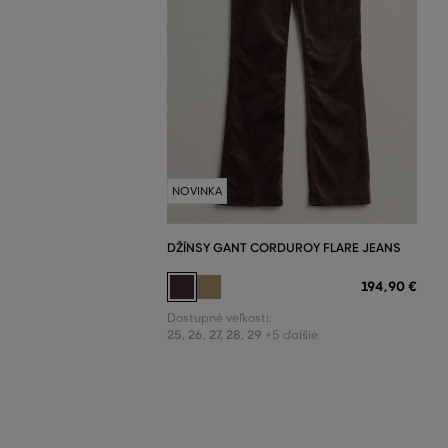
NOVINKA
DŽÍNSY GANT CORDUROY FLARE JEANS
194
,
90 €
Dostupné veľkosti:
25
,
26
,
27
,
28
,
29
+5 ďalšie