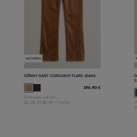
NOVINKA
DŽÍNSY GANT CORDUROY FLARE JEANS
D
S
194
,
90 €
Dostupné veľkosti:
25
,
26
,
27
,
28
,
29
D
+3 ďalšie
2