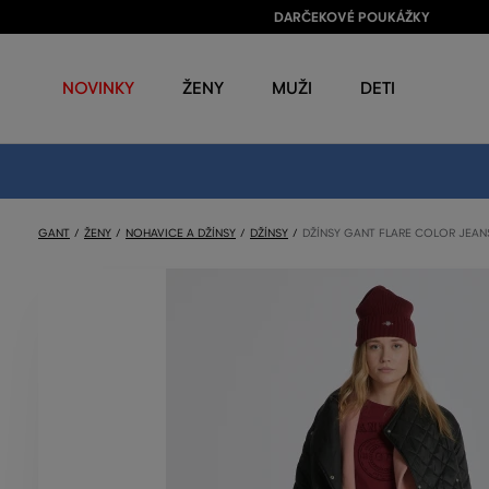
DARČEKOVÉ POUKÁŽKY
NOVINKY
ŽENY
MUŽI
DETI
GANT
ŽENY
NOHAVICE A DŽÍNSY
DŽÍNSY
DŽÍNSY GANT FLARE COLOR JEAN