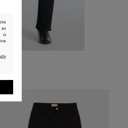
ate
 so
y a
ine
ady