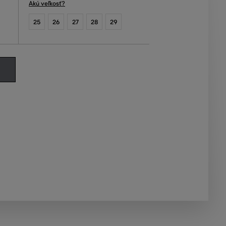
Akú veľkosť?
25
26
27
28
29