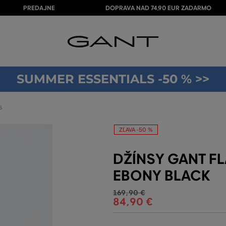
PREDAJNE
DOPRAVA NAD 74,90 EUR ZADARMO
SUMMER ESSENTIALS -50 % >>
S
ZĽAVA -50 %
DŽÍNSY GANT F
EBONY BLACK
169
,
90 €
84
,
90 €