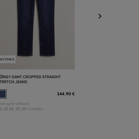
NOVINKA
ŽÍNSY GANT CROPPED STRAIGHT
TRETCH JEANS
144
,
90 €
ostupné veľkosti:
6
,
27
,
28
,
29
,
30
+1 ďalšia