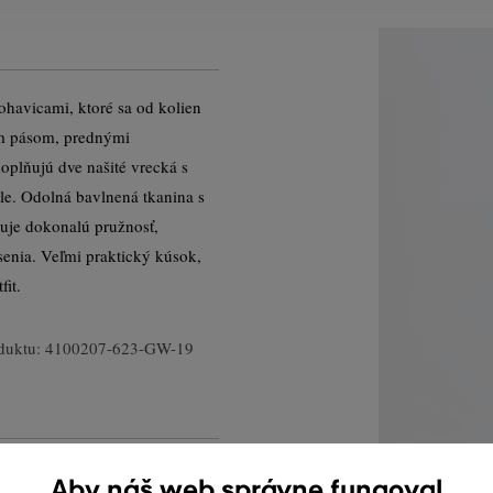
havicami, ktoré sa od kolien
ým pásom, prednými
plňujú dve našité vrecká s
e. Odolná bavlnená tkanina s
uje dokonalú pružnosť,
enia. Veľmi praktický kúsok,
fit.
duktu:
4100207-623-GW-19
Aby náš web správne fungoval