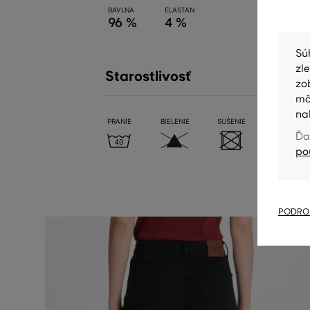
BAVLNA
ELASTAN
96 %
4 %
Sú
zl
Starostlivosť
zo
mô
na
PRANIE
BIELENIE
SUŠENIE
ŽEHLENIE
Ďa
po
PODROB