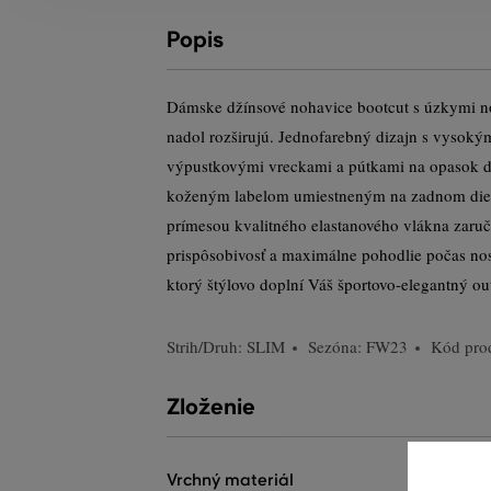
Popis
Dámske džínsové nohavice bootcut s úzkymi no
nadol rozširujú. Jednofarebný dizajn s vysok
výpustkovými vreckami a pútkami na opasok do
koženým labelom umiestneným na zadnom diel
prímesou kvalitného elastanového vlákna zaruč
prispôsobivosť a maximálne pohodlie počas nos
ktorý štýlovo doplní Váš športovo-elegantný out
Strih/Druh:
SLIM
Sezóna: FW23
Kód pro
Zloženie
vrchný materiál