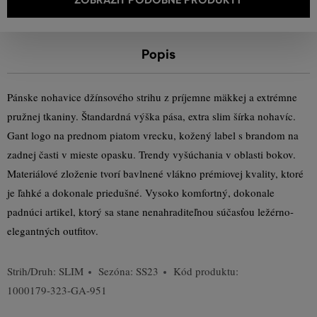
Popis
Pánske nohavice džínsového strihu z príjemne mäkkej a extrémne
pružnej tkaniny. Štandardná výška pása, extra slim šírka nohavíc.
Gant logo na prednom piatom vrecku, kožený label s brandom na
zadnej časti v mieste opasku. Trendy vyšúchania v oblasti bokov.
Materiálové zloženie tvorí bavlnené vlákno prémiovej kvality, ktoré
je ľahké a dokonale priedušné. Vysoko komfortný, dokonale
padnúci artikel, ktorý sa stane nenahraditeľnou súčasťou ležérno-
elegantných outfitov.
Strih/Druh:
SLIM
Sezóna: SS23
Kód produktu:
1000179-323-GA-951