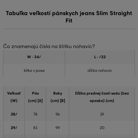
Tabuľka veľkostí pánskych jeans Slim Straight
Fit
Čo znamenajú čísla na štítku nohavíc?
W - 34
/
L - /32
šířka v pase
dĺžka nohavíc
Veľkosť
Pás
Boky
Dĺžka prednej časti sedu (bez
(W)
(cm) [A]
(cm) [B]
opaska) (cm)
28/
78
96
19
29/
81
99
20