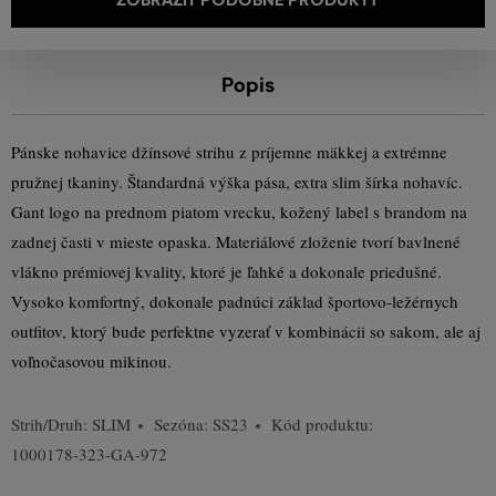
Popis
Pánske nohavice džínsové strihu z príjemne mäkkej a extrémne
pružnej tkaniny. Štandardná výška pása, extra slim šírka nohavíc.
Gant logo na prednom piatom vrecku, kožený label s brandom na
zadnej časti v mieste opaska. Materiálové zloženie tvorí bavlnené
vlákno prémiovej kvality, ktoré je ľahké a dokonale priedušné.
Vysoko komfortný, dokonale padnúci základ športovo-ležérnych
outfitov, ktorý bude perfektne vyzerať v kombinácii so sakom, ale aj
voľnočasovou mikinou.
Strih/Druh:
SLIM
Sezóna: SS23
Kód produktu:
1000178-323-GA-972