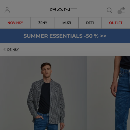
NOVINKY
ŽENY
MUŽI
DETI
OUTLET
SUMMER ESSENTIALS -50 % >>
DŽÍNSY