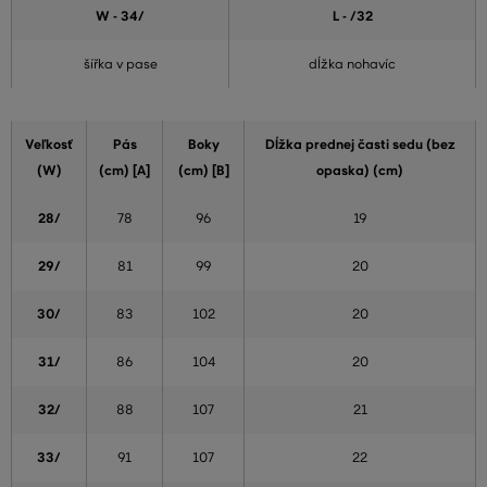
W - 34
/
L - /32
šířka v pase
dĺžka nohavíc
Veľkosť
Pás
Boky
Dĺžka prednej časti sedu (bez
(W)
(cm) [A]
(cm) [B]
opaska) (cm)
28/
78
96
19
29/
81
99
20
30/
83
102
20
31/
86
104
20
32/
88
107
21
33/
91
107
22