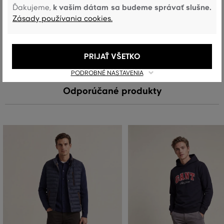
k vašim dátam sa budeme správať slušne.
Ďakujeme,
Starostlivosť
Zásady používania cookies.
PRANIE
BIELENIE
SUŠENIE
ŽEHLENIE
ČISTENIE
PRIJAŤ VŠETKO
PODROBNÉ NASTAVENIA
Odporúčané produkty