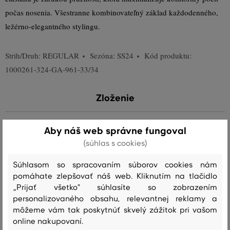
počas nosenia. Všestranne kombinovateľný základ každodenného,
ležérno-elegantného stylingu.
Strih/Druh:
REGULAR
Sezóna: SS24
Kód produktu:
1000261-324-GA-961-33/34
Zloženie
Aby náš web správne fungoval
podšívka vrecka
(súhlas s cookies)
BAVLNA
POLYESTER
70 %
30 %
Súhlasom so spracovaním súborov cookies nám
pomáhate zlepšovať náš web. Kliknutím na tlačidlo
vrchný materiál
„Prijať všetko" súhlasíte so zobrazením
BAVLNA
POLYESTER
ELASTAN
97 %
2 %
1 %
personalizovaného obsahu, relevantnej reklamy a
môžeme vám tak poskytnúť skvelý zážitok pri vašom
online nakupovaní.