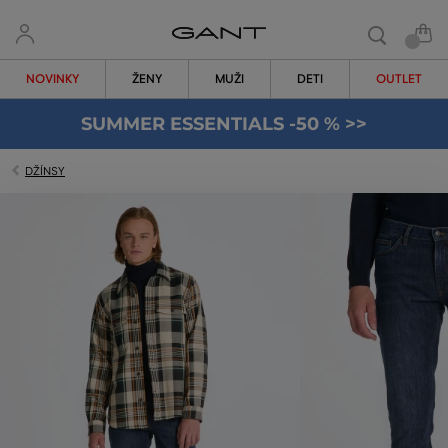
NOVINKY
ŽENY
MUŽI
DETI
OUTLET
SUMMER ESSENTIALS -50 % >>
DŽÍNSY