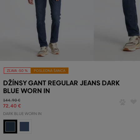
ZĽAVA -50 %
POSLEDNÁ ŠANCA
DŽÍNSY GANT REGULAR JEANS DARK
BLUE WORN IN
144
,
90 €
72
,
40 €
DARK BLUE WORN IN