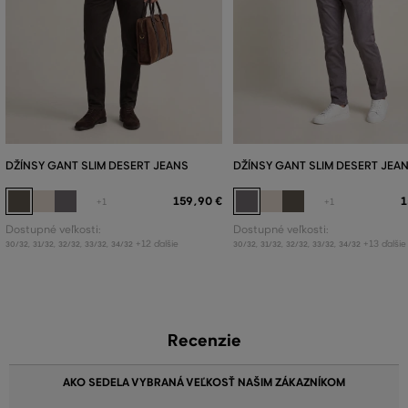
DŽÍNSY GANT SLIM DESERT JEANS
DŽÍNSY GANT SLIM DESERT JEA
159
,
90 €
1
+1
+1
Dostupné veľkosti:
Dostupné veľkosti:
+12 ďalšie
+13 ďalšie
30/32
,
31/32
,
32/32
,
33/32
,
34/32
30/32
,
31/32
,
32/32
,
33/32
,
34/32
Recenzie
AKO SEDELA VYBRANÁ VEĽKOSŤ NAŠIM ZÁKAZNÍKOM