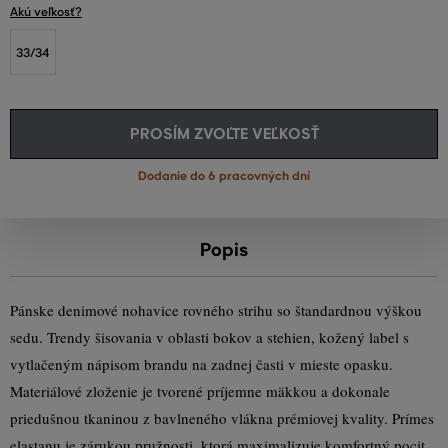
Akú veľkosť?
33/34
PROSÍM ZVOĽTE VEĽKOSŤ
Dodanie do 6 pracovných dní
Popis
Pánske denimové nohavice rovného strihu so štandardnou výškou
sedu. Trendy šisovania v oblasti bokov a stehien, kožený label s
vytlačeným nápisom brandu na zadnej časti v mieste opasku.
Materiálové zloženie je tvorené príjemne mäkkou a dokonale
priedušnou tkaninou z bavlneného vlákna prémiovej kvality. Prímes
elastanu je zárukou pružnosti, ktorá maximalizuje komfortný pocit