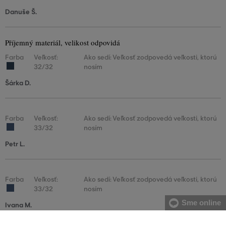
Danuše Š.
Příjemný materiál, velikost odpovidá
Farba
Veľkosť:
Ako sedí: Veľkosť zodpovedá veľkosti, ktorú
32/32
nosím
Šárka D.
Farba
Veľkosť:
Ako sedí: Veľkosť zodpovedá veľkosti, ktorú
33/32
nosím
Petr L.
Farba
Veľkosť:
Ako sedí: Veľkosť zodpovedá veľkosti, ktorú
33/32
nosím
Sme online
Ivana M.