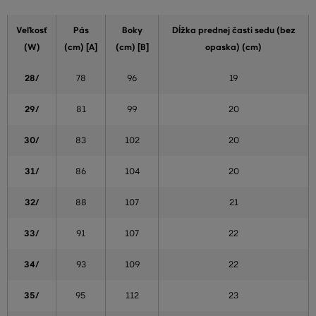
Veľkosť
Pás
Boky
Dĺžka prednej časti sedu (bez
(W)
(cm) [A]
(cm) [B]
opaska) (cm)
28/
78
96
19
29/
81
99
20
30/
83
102
20
31/
86
104
20
32/
88
107
21
33/
91
107
22
34/
93
109
22
35/
95
112
23