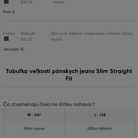
34/34
nosím
Petr S.
Farba
Veľkosť:
Ako sedí: Veľkosť zodpovedá veľkosti, ktorú
34/32
nosím
Jaroslav N.
Tabuľka veľkostí pánskych jeans Slim Straight
Fit
Čo znamenajú čísla na štítku nohavíc?
W - 34
/
L - /32
šířka v pase
dĺžka nohavíc