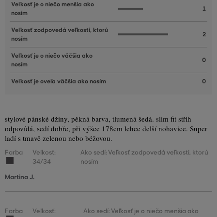
Veľkosť je o niečo menšia ako
1
nosím
Veľkosť zodpovedá veľkosti, ktorú
2
nosím
Veľkosť je o niečo väčšia ako
0
nosím
Veľkosť je oveľa väčšia ako nosím
0
stylové pánské džíny, pěkná barva, tlumená šedá. slim fit střih
odpovídá, sedí dobře, při výšce 178cm lehce delší nohavice. Super
ladí s tmavě zelenou nebo béžovou.
Farba
Veľkosť:
Ako sedí: Veľkosť zodpovedá veľkosti, ktorú
34/34
nosím
Martina J.
Farba
Veľkosť:
Ako sedí: Veľkosť je o niečo menšia ako