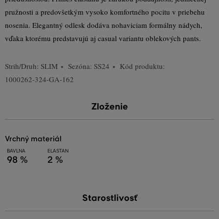
pružnosti a predovšetkým vysoko komfortného pocitu v priebehu
nosenia. Elegantný odlesk dodáva nohaviciam formálny nádych,
vďaka ktorému predstavujú aj casual variantu oblekových pants.
Strih/Druh:
SLIM
Sezóna: SS24
Kód produktu:
1000262-324-GA-162
Zloženie
vrchný materiál
BAVLNA
ELASTAN
98 %
2 %
Starostlivosť