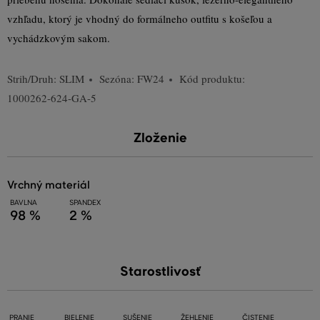
vzhľadu, ktorý je vhodný do formálneho outfitu s košeľou a
vychádzkovým sakom.
Strih/Druh:
SLIM
Sezóna: FW24
Kód produktu:
1000262-624-GA-5
Zloženie
vrchný materiál
BAVLNA
SPANDEX
98 %
2 %
Starostlivosť
PRANIE
BIELENIE
SUŠENIE
ŽEHLENIE
ČISTENIE