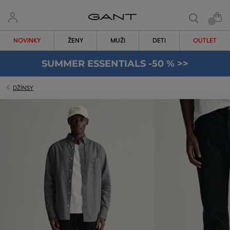
NOVINKY
ŽENY
MUŽI
DETI
OUTLET
SUMMER ESSENTIALS -50 % >>
DŽÍNSY