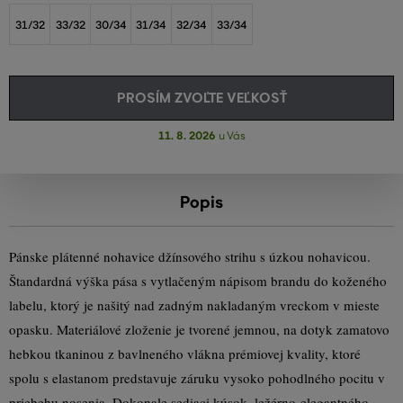
31/32
33/32
30/34
31/34
32/34
33/34
PROSÍM ZVOĽTE VEĽKOSŤ
11. 8. 2026
u Vás
Popis
Pánske plátenné nohavice džínsového strihu s úzkou nohavicou.
Štandardná výška pása s vytlačeným nápisom brandu do koženého
labelu, ktorý je našitý nad zadným nakladaným vreckom v mieste
opasku. Materiálové zloženie je tvorené jemnou, na dotyk zamatovo
hebkou tkaninou z bavlneného vlákna prémiovej kvality, ktoré
spolu s elastanom predstavuje záruku vysoko pohodlného pocitu v
priebehu nosenia. Dokonale sediaci kúsok, ležérno-elegantného