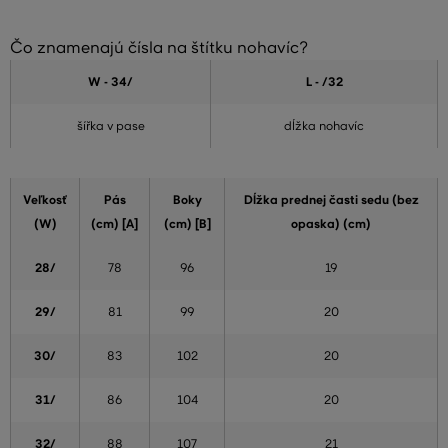
Čo znamenajú čísla na štítku nohavíc?
W - 34
/
L - /32
šířka v pase
dĺžka nohavíc
Veľkosť
Pás
Boky
Dĺžka prednej časti sedu (bez
(W)
(cm) [A]
(cm) [B]
opaska) (cm)
28/
78
96
19
29/
81
99
20
30/
83
102
20
31/
86
104
20
32/
88
107
21