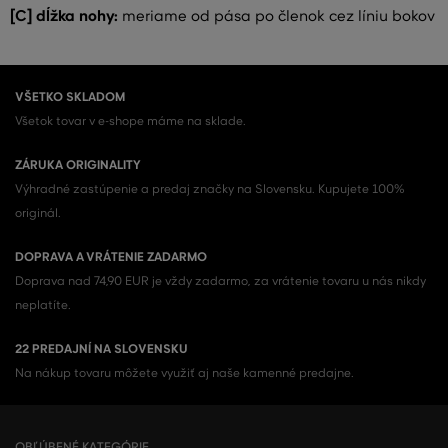
[C] dĺžka nohy:
meriame od pása po členok cez líniu bokov
VŠETKO SKLADOM
Všetok tovar v e-shope máme na sklade.
ZÁRUKA ORIGINALITY
Výhradné zastúpenie a predaj značky na Slovensku. Kupujete 100%
originál.
DOPRAVA A VRÁTENIE ZADARMO
Doprava nad 74,90 EUR je vždy zadarmo, za vrátenie tovaru u nás nikdy
neplatíte.
22 PREDAJNÍ NA SLOVENSKU
Na nákup tovaru môžete využiť aj naše kamenné predajne.
OBĽÚBENÉ KATEGÓRIE