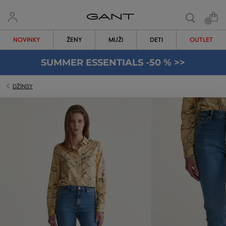
NOVINKY
ŽENY
MUŽI
DETI
OUTLET
SUMMER ESSENTIALS -50 % >>
DŽÍNSY