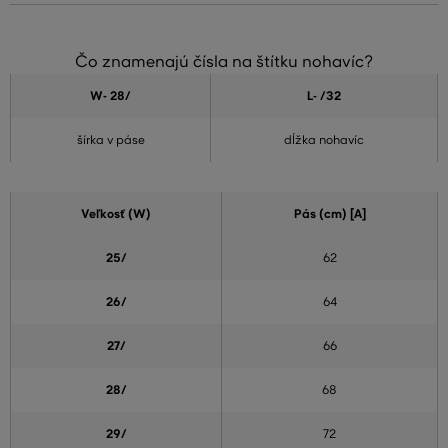
Čo znamenajú čísla na štítku nohavíc?
W- 28
/
L- /32
šírka v páse
dĺžka nohavíc
Veľkosť (W)
Pás (cm) [A]
25/
62
26/
64
27/
66
28/
68
29/
72