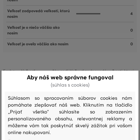
nosím
Veľkosť zodpovedá veľkosti, ktorú
4
nosím
Veľkosť je o niečo väčšia ako
0
nosím
Veľkosť je oveľa väčšia ako nosím
0
Farba
Veľkosť:
Ako sedí: Veľkosť zodpovedá veľkosti, ktorú
Aby náš web správne fungoval
32/32
nosím
(súhlas s cookies)
Ľubica M.
Súhlasom so spracovaním súborov cookies nám
pomáhate zlepšovať náš web. Kliknutím na tlačidlo
Farba
Veľkosť:
Ako sedí: Veľkosť zodpovedá veľkosti, ktorú
„Prijať všetko" súhlasíte so zobrazením
30/32
nosím
personalizovaného obsahu, relevantnej reklamy a
Jitka
môžeme vám tak poskytnúť skvelý zážitok pri vašom
online nakupovaní.