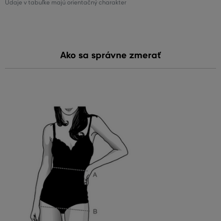
Údaje v tabuľke majú orientačný charakter
Ako sa správne zmerať