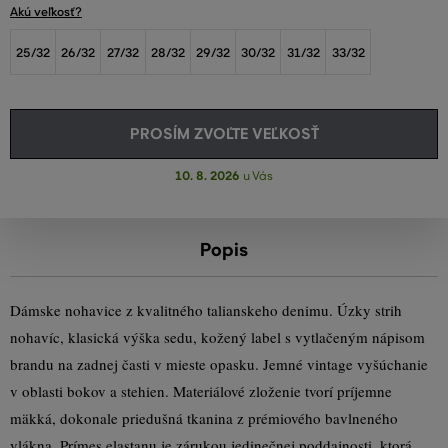
Akú veľkosť?
25/32
26/32
27/32
28/32
29/32
30/32
31/32
33/32
PROSÍM ZVOĽTE VEĽKOSŤ
10. 8. 2026
u Vás
Popis
Dámske nohavice z kvalitného talianskeho denimu. Úzky strih
nohavíc, klasická výška sedu, kožený label s vytlačeným nápisom
brandu na zadnej časti v mieste opasku. Jemné vintage vyšúchanie
v oblasti bokov a stehien. Materiálové zloženie tvorí príjemne
mäkká, dokonale priedušná tkanina z prémiového bavlneného
vlákna. Prímes elastanu je zárukou jedinečnej poddajnosti, ktorá