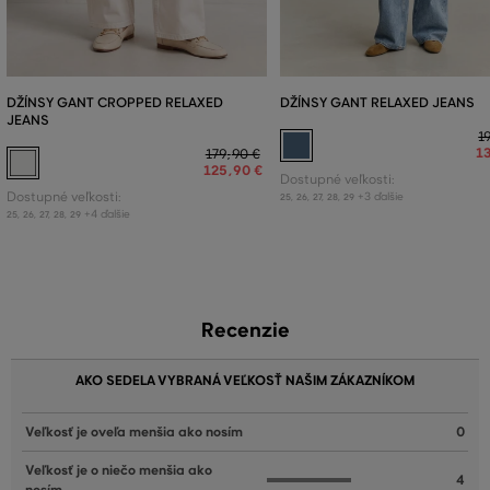
DŽÍNSY GANT CROPPED RELAXED
DŽÍNSY GANT RELAXED JEANS
JEANS
1
1
179
,
90 €
125
,
90 €
Dostupné veľkosti:
Dostupné veľkosti:
+3 ďalšie
25
,
26
,
27
,
28
,
29
+4 ďalšie
25
,
26
,
27
,
28
,
29
Recenzie
AKO SEDELA VYBRANÁ VEĽKOSŤ NAŠIM ZÁKAZNÍKOM
Veľkosť je oveľa menšia ako nosím
0
Veľkosť je o niečo menšia ako
4