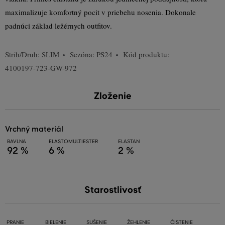
maximalizuje komfortný pocit v priebehu nosenia. Dokonale
padnúci základ ležérnych outfitov.
Strih/Druh:
SLIM
Sezóna: PS24
Kód produktu:
4100197-723-GW-972
Zloženie
vrchný materiál
BAVLNA
ELASTOMULTIESTER
ELASTAN
92 %
6 %
2 %
Starostlivosť
PRANIE
BIELENIE
SUŠENIE
ŽEHLENIE
ČISTENIE