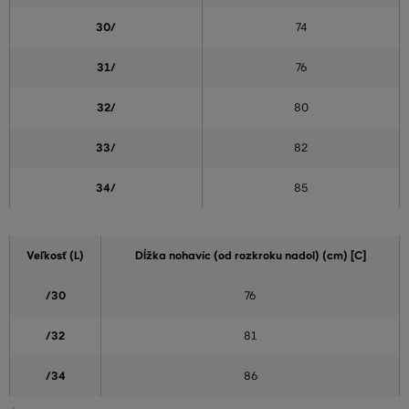
30/
74
31/
76
32/
80
33/
82
34/
85
Veľkosť (L)
Dĺžka nohavíc (od rozkroku nadol) (cm) [C]
/30
76
/32
81
/34
86