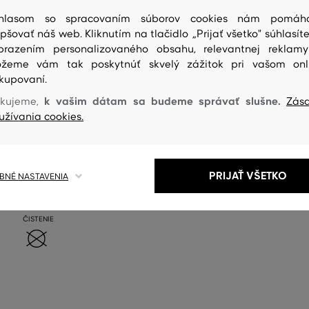
hlasom so spracovaním súborov cookies nám pomáh
epšovať náš web. Kliknutím na tlačidlo „Prijať všetko" súhlasíte
brazením personalizovaného obsahu, relevantnej reklam
žeme vám tak poskytnúť skvelý zážitok pri vašom onl
kupovaní.
k vašim dátam sa budeme správať slušne.
kujeme,
Zás
užívania cookies.
PRIJAŤ VŠETKO
NÉ NASTAVENIA
ČISTENIE