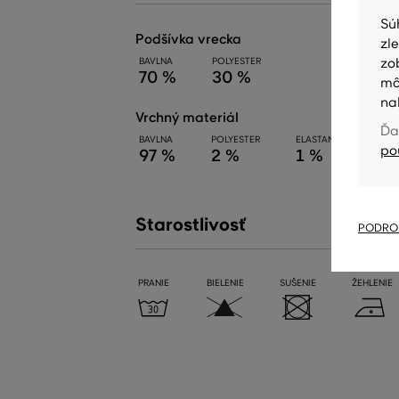
Sú
podšívka vrecka
zl
zo
BAVLNA
POLYESTER
70 %
30 %
mô
na
vrchný materiál
Ďa
BAVLNA
POLYESTER
ELASTAN
po
97 %
2 %
1 %
Starostlivosť
PODROB
PRANIE
BIELENIE
SUŠENIE
ŽEHLENIE