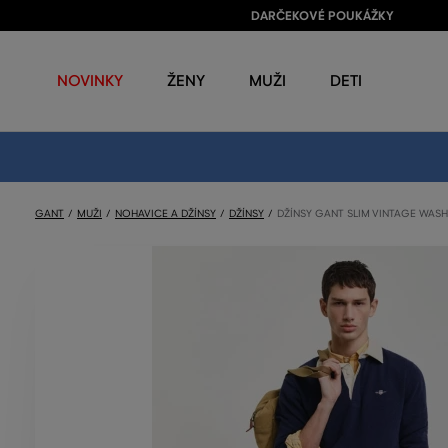
DARČEKOVÉ POUKÁŽKY
NOVINKY
ŽENY
MUŽI
DETI
GANT
MUŽI
NOHAVICE A DŽÍNSY
DŽÍNSY
DŽÍNSY GANT SLIM VINTAGE WASH