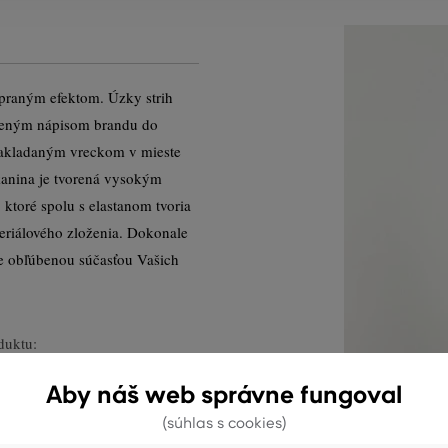
praným efektom. Úzky strih
ačeným nápisom brandu do
nakladaným vreckom v mieste
anina je tvorená vysokým
ktoré spolu s elastanom tvoria
eriálového zloženia. Dokonale
ane obľúbenou súčasťou Vašich
duktu:
Aby náš web správne fungoval
(súhlas s cookies)