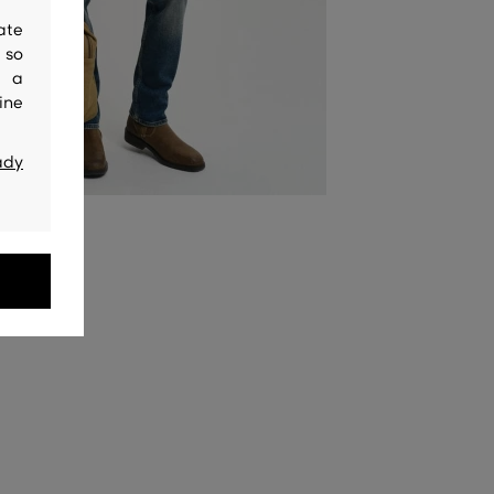
ate
 so
y a
ine
ady