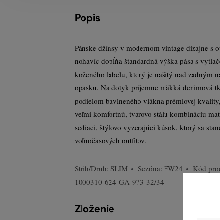
Popis
Pánske džínsy v modernom vintage dizajne s o
nohavíc dopĺňa štandardná výška pása s vytl
koženého labelu, ktorý je našitý nad zadným 
opasku. Na dotyk príjemne mäkká denimová tk
podielom bavlneného vlákna prémiovej kvality, 
veľmi komfortnú, tvarovo stálu kombináciu mat
sediaci, štýlovo vyzerajúci kúsok, ktorý sa st
voľnočasových outfitov.
Strih/Druh:
SLIM
Sezóna: FW24
Kód pro
1000310-624-GA-973-32/34
Zloženie