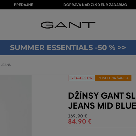
PREDAJNE
DOPRAVA NAD 74,90 EUR ZADARMO
SUMMER ESSENTIALS -50 % >>
 JEANS
ZĽAVA -50 %
POSLEDNÁ ŠANCA
DŽÍNSY GANT S
JEANS MID BLUE
169
,
90 €
84
,
90 €