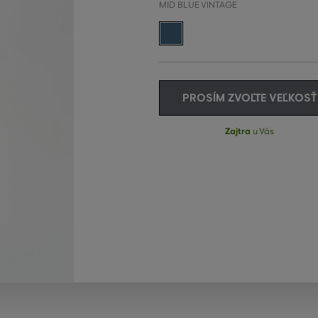
MID BLUE VINTAGE
PROSÍM ZVOĽTE VEĽKOSŤ
Zajtra
u Vás