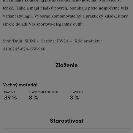
tenké, ľahké a majú hladký povrch, ponúkajú preto nespočetne veľa
variant stylingu. Výborne kombinovateľný a praktický kúsok, ktorý
skvele doladí Váš športovo-elegantný outfit.
Strih/Druh:
SLIM
Sezóna: FW24
Kód produktu:
4100245-624-GW-960
Zloženie
vrchný materiál
BAVLNA
ELASTOMULTIESTER
ELASTAN
89 %
8 %
3 %
Starostlivosť