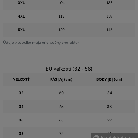
3XL
104
128
4XL
113
137
5XL
122
146
Údaje v tabuľke majú orientačný charakter
EU veľkosti (32 - 58)
VEĽKOSŤ
PÁS [A] (cm)
BOKY [B] (cm)
32
60
84
34
64
88
36
68
92
38
72
96
Kontaktujte nás