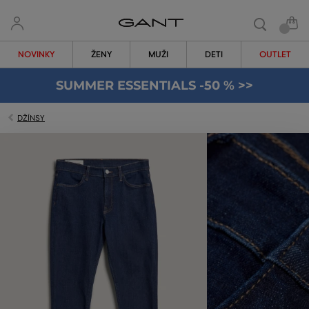
NOVINKY
ŽENY
MUŽI
DETI
OUTLET
SUMMER ESSENTIALS -50 % >>
DŽÍNSY