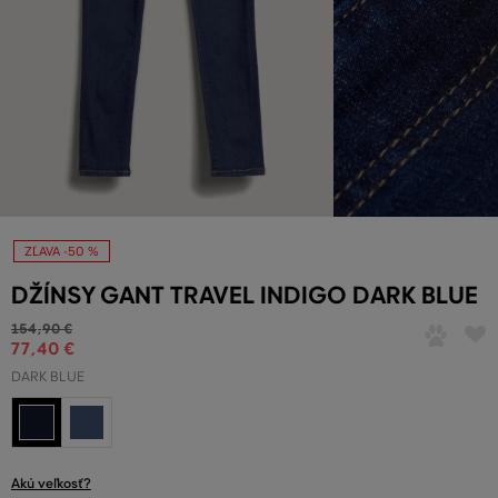
ZĽAVA -50 %
DŽÍNSY GANT TRAVEL INDIGO DARK BLUE
154
,
90 €
77
,
40 €
DARK BLUE
Akú veľkosť?