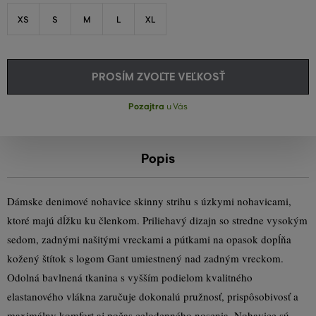
XS
S
M
L
XL
PROSÍM ZVOĽTE VEĽKOSŤ
Pozajtra
u Vás
Popis
Dámske denimové nohavice skinny strihu s úzkymi nohavicami,
ktoré majú dĺžku ku členkom. Priliehavý dizajn so stredne vysokým
sedom, zadnými našitými vreckami a pútkami na opasok dopĺňa
kožený štítok s logom Gant umiestnený nad zadným vreckom.
Odolná bavlnená tkanina s vyšším podielom kvalitného
elastanového vlákna zaručuje dokonalú pružnosť, prispôsobivosť a
maximálny komfort aj počas celodenného nosenia. Nohavice sú