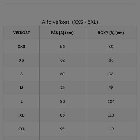
Alfa veľkosti (XXS - 5XL)
VEĽKOSŤ
PÁS [A] (cm)
BOKY [B] (cm)
XXS
56
80
XS
62
86
S
68
92
M
74
98
L
80
104
XL
86
110
2XL
95
119