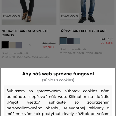
ZĽAVA -50 %
ZĽAVA -50 %
NOHAVICE GANT SLIM SPORTS
DŽÍNSY GANT REGULAR JEANS
CHINOS
144
,
90 €
72
,
40 €
179
,
90 €
+3
89
,
90 €
Dostupné veľkosti:
Dostupné veľkosti:
31/32
,
32/32
,
33/32
,
32/34
,
40/34
+4 ďalšie
30/32
,
31/32
,
33/32
,
30/34
,
31/34
3 dni
do konca zľavy
3 dni
do konca zľavy
Aby náš web správne fungoval
(súhlas s cookies)
Súhlasom so spracovaním súborov cookies nám
pomáhate zlepšovať náš web. Kliknutím na tlačidlo
„Prijať všetko" súhlasíte so zobrazením
personalizovaného obsahu, relevantnej reklamy a
môžeme vám tak poskytnúť skvelý zážitok pri vašom