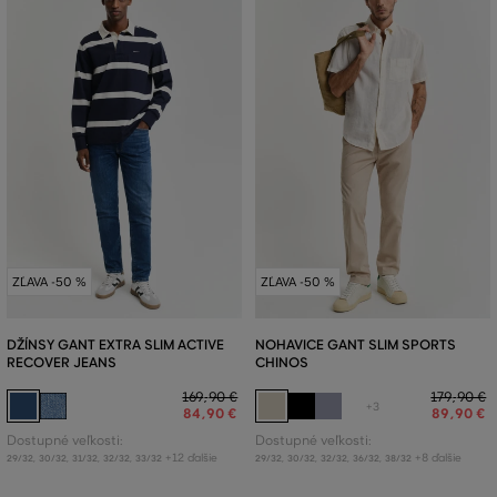
ZĽAVA -50 %
ZĽAVA -50 %
DŽÍNSY GANT EXTRA SLIM ACTIVE
NOHAVICE GANT SLIM SPORTS
RECOVER JEANS
CHINOS
169
,
90 €
179
,
90 €
+3
84
,
90 €
89
,
90 €
Dostupné veľkosti:
Dostupné veľkosti:
+12 ďalšie
+8 ďalšie
29/32
,
30/32
,
31/32
,
32/32
,
33/32
29/32
,
30/32
,
32/32
,
36/32
,
38/32