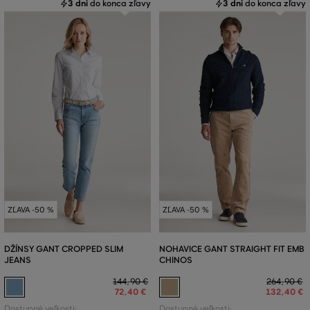
3 dni
do konca zľavy
3 dni
do konca zľavy
ZĽAVA -50 %
ZĽAVA -50 %
DŽÍNSY GANT CROPPED SLIM
NOHAVICE GANT STRAIGHT FIT EMB
JEANS
CHINOS
144
,
90 €
264
,
90 €
72
,
40 €
132
,
40 €
Dostupné veľkosti:
Dostupné veľkosti: