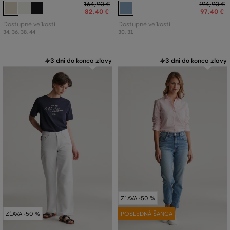
164
,
90 €
194
,
90 €
82
,
40 €
97
,
40 €
Dostupné veľkosti:
Dostupné veľkosti:
34
,
36
,
38
,
44
30
,
31
3 dni
do konca zľavy
3 dni
do konca zľavy
ZĽAVA -50 %
ZĽAVA -50 %
POSLEDNÁ ŠANCA