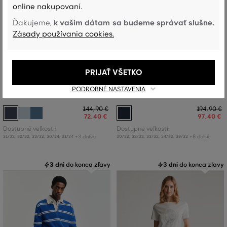
online nakupovaní.
k vašim dátam sa budeme správať slušne.
Ďakujeme,
Zásady používania cookies.
ZĽAVA -50 %
ZĽAVA -50 %
PRIJAŤ VŠETKO
PODROBNÉ NASTAVENIA
DŽÍNSY GANT REGULAR JEANS
NOHAVICE GANT SLIM CHINOS
144
,
90 €
194
,
90 €
72
,
40 €
97
,
40 €
Dostupné veľkosti:
Dostupné veľkosti:
+3 ďalšie
+8 ďalšie
31/32
,
32/32
,
33/32
,
30/34
,
31/34
30/32
,
32/32
,
33/32
,
34/32
,
38/32
3 dni
do konca zľavy
3 dni
do konca zľavy