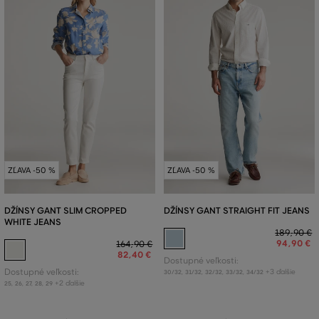
ZĽAVA -50 %
ZĽAVA -50 %
DŽÍNSY GANT SLIM CROPPED
DŽÍNSY GANT STRAIGHT FIT JEANS
WHITE JEANS
189
,
90 €
94
,
90 €
164
,
90 €
82
,
40 €
Dostupné veľkosti:
Dostupné veľkosti:
+3 ďalšie
30/32
,
31/32
,
32/32
,
33/32
,
34/32
+2 ďalšie
25
,
26
,
27
,
28
,
29