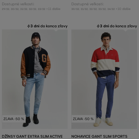
Dostupné veľkosti:
Dostupné veľkosti:
+11 ďalšie
+10 ďalšie
29/32
,
30/32
,
31/32
,
32/32
,
33/32
30/32
,
31/32
,
32/32
,
33/32
,
34/32
3 dni
do konca zľavy
3 dni
do konca zľavy
ZĽAVA -50 %
ZĽAVA -50 %
DŽÍNSY GANT EXTRA SLIM ACTIVE
NOHAVICE GANT SLIM SPORTS