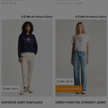
26
,
27
,
29
,
30
+3 ďalšie
30
,
31
,
32
,
33
,
34
3 dni
do konca zľavy
3 dni
do konca zľavy
ZĽAVA -50 %
ZĽAVA -50 %
POSLEDNÁ ŠANCA
NOHAVICE GANT SLIM SLACK
DŽÍNSY GANT REL STRAIGHT JEANS