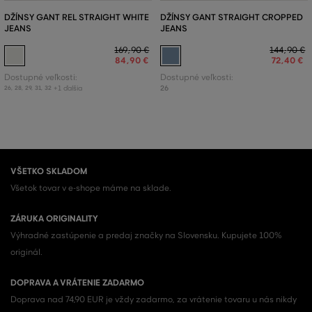
DŽÍNSY GANT REL STRAIGHT WHITE
DŽÍNSY GANT STRAIGHT CROPPED
JEANS
JEANS
169
,
90 €
144
,
90 €
84
,
90 €
72
,
40 €
Dostupné veľkosti:
Dostupné veľkosti:
+1 ďalšia
26
26
,
28
,
29
,
31
,
32
VŠETKO SKLADOM
Všetok tovar v e-shope máme na sklade.
ZÁRUKA ORIGINALITY
Výhradné zastúpenie a predaj značky na Slovensku. Kupujete 100%
originál.
DOPRAVA A VRÁTENIE ZADARMO
Doprava nad 74,90 EUR je vždy zadarmo, za vrátenie tovaru u nás nikdy