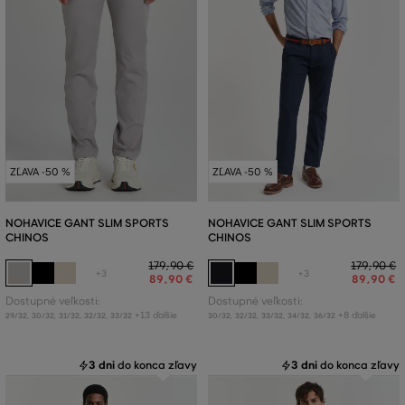
ZĽAVA -50 %
ZĽAVA -50 %
NOHAVICE GANT SLIM SPORTS
NOHAVICE GANT SLIM SPORTS
CHINOS
CHINOS
179
,
90 €
179
,
90 €
+3
+3
89
,
90 €
89
,
90 €
Dostupné veľkosti:
Dostupné veľkosti:
+13 ďalšie
+8 ďalšie
29/32
,
30/32
,
31/32
,
32/32
,
33/32
30/32
,
32/32
,
33/32
,
34/32
,
36/32
3 dni
do konca zľavy
3 dni
do konca zľavy