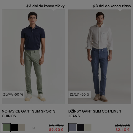
3 dni
do konca zľavy
3 dni
do konca zľavy
ZĽAVA -50 %
ZĽAVA -50 %
NOHAVICE GANT SLIM SPORTS
DŽÍNSY GANT SLIM COT/LINEN
CHINOS
JEANS
179
,
90 €
164
,
90 €
+3
89
,
90 €
82
,
40 €