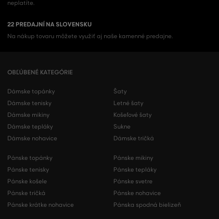
neplatíte.
22 PREDAJNÍ NA SLOVENSKU
Na nákup tovaru môžete využiť aj naše kamenné predajne.
OBĽÚBENÉ KATEGÓRIE
Dámske topánky
Šaty
Dámske tenisky
Letné šaty
Dámske mikiny
Košeľové šaty
Dámske tepláky
Sukne
Dámske nohavice
Dámske tričká
Pánske topánky
Pánske mikiny
Pánske tenisky
Pánske tepláky
Pánske košele
Pánske svetre
Pánske tričká
Pánske nohavice
Pánske krátke nohavice
Pánska spodná bielizeň