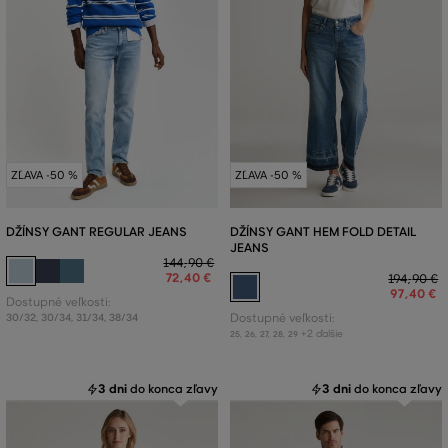
ZĽAVA -50 %
ZĽAVA -50 %
DŽÍNSY GANT REGULAR JEANS
DŽÍNSY GANT HEM FOLD DETAIL
JEANS
144
,
90 €
72
,
40 €
194
,
90 €
97
,
40 €
Dostupné veľkosti:
30/32
,
30/34
,
31/34
,
38/34
Dostupné veľkosti:
+2 ďalšie
25
,
26
,
27
,
28
,
29
3 dni
do konca zľavy
3 dni
do konca zľavy