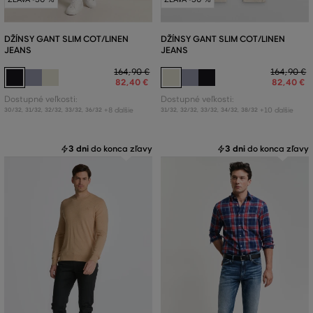
DŽÍNSY GANT SLIM COT/LINEN
DŽÍNSY GANT SLIM COT/LINEN
JEANS
JEANS
164
,
90 €
164
,
90 €
82
,
40 €
82
,
40 €
Dostupné veľkosti:
Dostupné veľkosti:
+8 ďalšie
+10 ďalšie
30/32
,
31/32
,
32/32
,
33/32
,
36/32
31/32
,
32/32
,
33/32
,
34/32
,
38/32
3 dni
do konca zľavy
3 dni
do konca zľavy