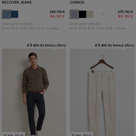
RECOVER JEANS
CHINOS
169
,
90 €
179
,
90 €
+3
84
,
90 €
89
,
90 €
Dostupné veľkosti:
Dostupné veľkosti:
+11 ďalšie
+9 ďalšie
29/32
,
30/32
,
31/32
,
32/32
,
33/32
29/32
,
30/32
,
31/32
,
32/32
,
33/32
3 dni
do konca zľavy
3 dni
do konca zľavy
ZĽAVA -50 %
ZĽAVA -50 %