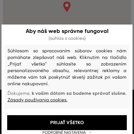
Aby náš web správne fungoval
(súhlas s cookies)
Súhlasom so spracovaním súborov cookies nám
pomáhate zlepšovať náš web. Kliknutím na tlačidlo
„Prijať všetko" súhlasíte so zobrazením
personalizovaného obsahu, relevantnej reklamy a
môžeme vám tak poskytnúť skvelý zážitok pri vašom
online nakupovaní.
k vašim dátam sa budeme správať slušne.
Ďakujeme,
VŠETKO SKLADOM
Zásady používania cookies.
Všetok tovar v e-shope máme na sklade.
ZÁRUKA ORIGINALITY
PRIJAŤ VŠETKO
Výhradné zastúpenie a predaj značky na Slovensku. Kupujete 100%
PODROBNÉ NASTAVENIA