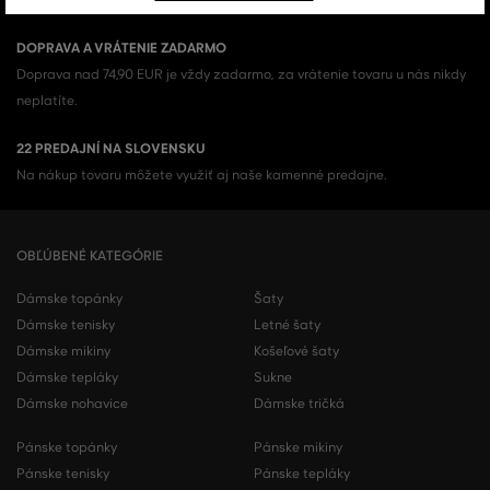
originál.
DOPRAVA A VRÁTENIE ZADARMO
Doprava nad 74,90 EUR je vždy zadarmo, za vrátenie tovaru u nás nikdy
neplatíte.
22 PREDAJNÍ NA SLOVENSKU
Na nákup tovaru môžete využiť aj naše kamenné predajne.
OBĽÚBENÉ KATEGÓRIE
Dámske topánky
Šaty
Dámske tenisky
Letné šaty
Dámske mikiny
Košeľové šaty
Dámske tepláky
Sukne
Dámske nohavice
Dámske tričká
Pánske topánky
Pánske mikiny
Pánske tenisky
Pánske tepláky