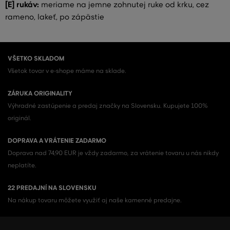
[E] rukáv:
meriame na jemne zohnutej ruke od krku, cez
rameno, lakeť, po zápästie
VŠETKO SKLADOM
Všetok tovar v e-shope máme na sklade.
ZÁRUKA ORIGINALITY
Výhradné zastúpenie a predaj značky na Slovensku. Kupujete 100%
originál.
DOPRAVA A VRÁTENIE ZADARMO
Doprava nad 74,90 EUR je vždy zadarmo, za vrátenie tovaru u nás nikdy
neplatíte.
22 PREDAJNÍ NA SLOVENSKU
Na nákup tovaru môžete využiť aj naše kamenné predajne.