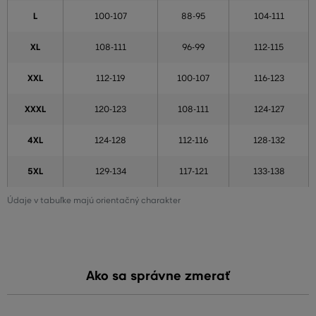
L
100-107
88-95
104-111
XL
108-111
96-99
112-115
XXL
112-119
100-107
116-123
XXXL
120-123
108-111
124-127
4XL
124-128
112-116
128-132
5XL
129-134
117-121
133-138
Údaje v tabuľke majú orientačný charakter
Ako sa správne zmerať