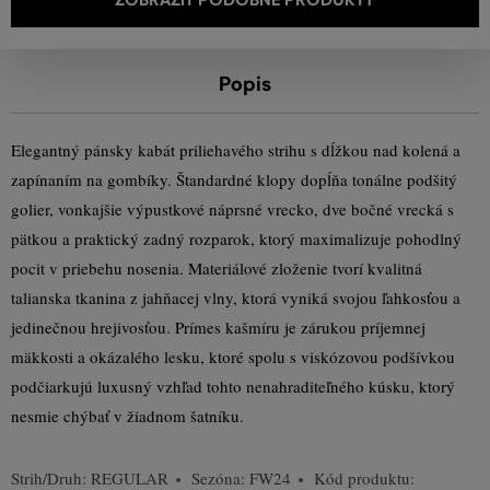
Popis
Elegantný pánsky kabát priliehavého strihu s dĺžkou nad kolená a
zapínaním na gombíky. Štandardné klopy dopĺňa tonálne podšitý
golier, vonkajšie výpustkové náprsné vrecko, dve bočné vrecká s
pätkou a praktický zadný rozparok, ktorý maximalizuje pohodlný
pocit v priebehu nosenia. Materiálové zloženie tvorí kvalitná
talianska tkanina z jahňacej vlny, ktorá vyniká svojou ľahkosťou a
jedinečnou hrejivosťou. Prímes kašmíru je zárukou príjemnej
mäkkosti a okázalého lesku, ktoré spolu s viskózovou podšívkou
podčiarkujú luxusný vzhľad tohto nenahraditeľného kúsku, ktorý
nesmie chýbať v žiadnom šatníku.
Strih/Druh:
REGULAR
Sezóna: FW24
Kód produktu: