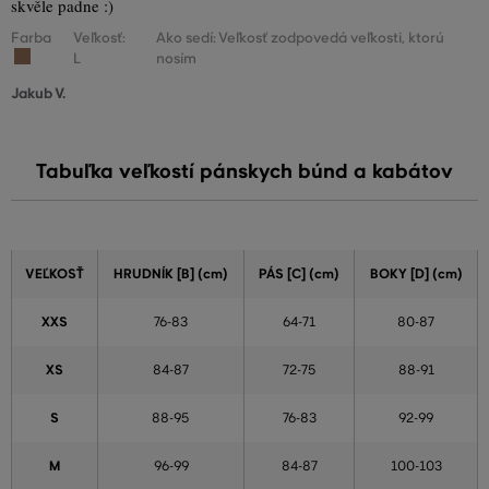
skvěle padne :)
Farba
Veľkosť:
Ako sedí: Veľkosť zodpovedá veľkosti, ktorú
L
nosím
Jakub V.
Tabuľka veľkostí pánskych búnd a kabátov
VEĽKOSŤ
HRUDNÍK [B] (cm)
PÁS [C] (cm)
BOKY [D] (cm)
XXS
76-83
64-71
80-87
XS
84-87
72-75
88-91
S
88-95
76-83
92-99
M
96-99
84-87
100-103