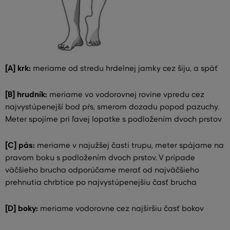
[A] krk:
meriame od stredu hrdelnej jamky cez šiju, a späť
[B] hrudník:
meriame vo vodorovnej rovine vpredu cez
najvystúpenejší bod pŕs, smerom dozadu popod pazuchy.
Meter spojíme pri ľavej lopatke s podložením dvoch prstov
[C] pás:
meriame v najužšej časti trupu, meter spájame na
pravom boku s podložením dvoch prstov. V prípade
väčšieho brucha odporúčame merať od najväčšieho
prehnutia chrbtice po najvystúpenejšiu časť brucha
[D] boky:
meriame vodorovne cez najširšiu časť bokov