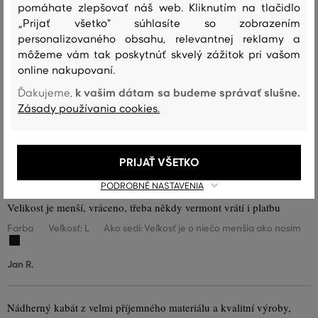
nosím
pomáhate zlepšovať náš web. Kliknutím na tlačidlo
„Prijať všetko" súhlasíte so zobrazením
Veľkosť je o niečo väčšia ako
0
personalizovaného obsahu, relevantnej reklamy a
nosím
môžeme vám tak poskytnúť skvelý zážitok pri vašom
Veľkosť je oveľa väčšia ako nosím
0
online nakupovaní.
k vašim dátam sa budeme správať slušne.
Ďakujeme,
Zásady používania cookies.
Farba
Veľkosť:
Ako sedí: Veľkosť zodpovedá veľkosti, ktorú
L
nosím
PRIJAŤ VŠETKO
Jaroslav F.
PODROBNÉ NASTAVENIA
Velikost je menší, vráceno, třeba někdy vermont vrátí i platbu
Farba
Veľkosť: L
Ako sedí: Veľkosť je o niečo menšia ako nosím
Jan R.
Nádherný kabát z velmi příjemného materiálu a kvalitní výroby,