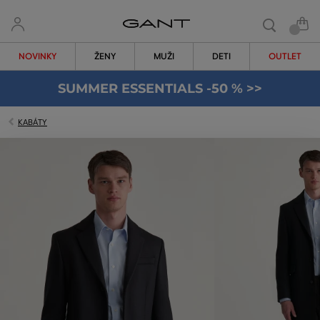
NOVINKY
ŽENY
MUŽI
DETI
OUTLET
SUMMER ESSENTIALS -50 % >>
KABÁTY