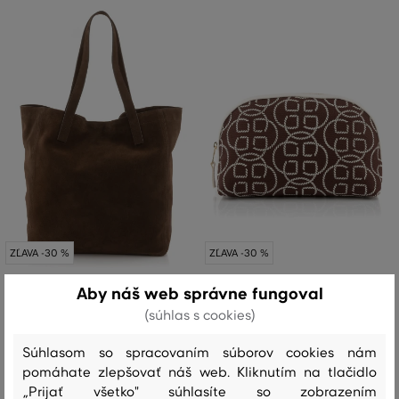
ZĽAVA -30 %
ZĽAVA -30 %
Aby náš web správne fungoval
KABELKA GANT SUEDE TOTE BAG
WASH BAG GANT AOP CANVAS
(súhlas s cookies)
WASHBAG
399
,
90 €
279
,
90 €
84
,
90 €
Súhlasom so spracovaním súborov cookies nám
59
,
40 €
Dostupné veľkosti:
pomáhate zlepšovať náš web. Kliknutím na tlačidlo
Jedna veľkosť
Dostupné veľkosti:
„Prijať všetko" súhlasíte so zobrazením
Jedna veľkosť