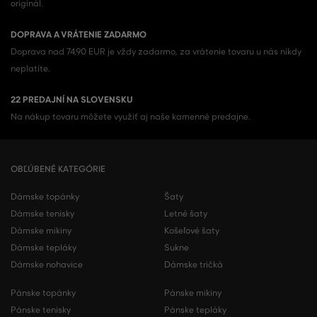
originál.
DOPRAVA A VRÁTENIE ZADARMO
Doprava nad 74,90 EUR je vždy zadarmo, za vrátenie tovaru u nás nikdy
neplatíte.
22 PREDAJNÍ NA SLOVENSKU
Na nákup tovaru môžete využiť aj naše kamenné predajne.
OBĽÚBENÉ KATEGÓRIE
Dámske topánky
Šaty
Dámske tenisky
Letné šaty
Dámske mikiny
Košeľové šaty
Dámske tepláky
Sukne
Dámske nohavice
Dámske tričká
Pánske topánky
Pánske mikiny
Pánske tenisky
Pánske tepláky