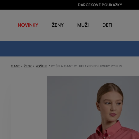
DARČEKOVÉ POUKÁŽKY
NOVINKY
ŽENY
MUŽI
DETI
GANT
ŽENY
KOŠELE
KOŠEĽA GANT D1. RELAXED BD LUXURY POPLIN