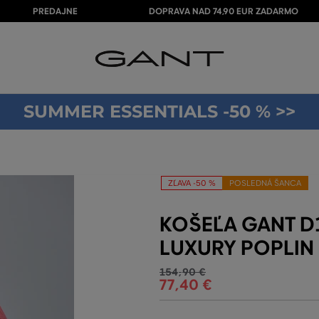
PREDAJNE
DOPRAVA NAD 74,90 EUR ZADARMO
SUMMER ESSENTIALS -50 % >>
ZĽAVA -50 %
POSLEDNÁ ŠANCA
KOŠEĽA GANT D
LUXURY POPLIN
154
,
90 €
77
,
40 €