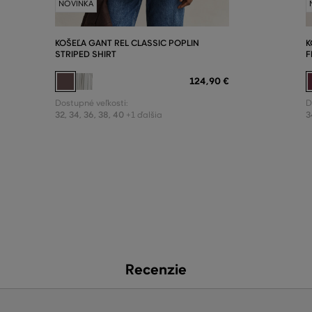
NOVINKA
KOŠEĽA GANT REL CLASSIC POPLIN
K
STRIPED SHIRT
F
124
,
90 €
Dostupné veľkosti:
D
32
,
34
,
36
,
38
,
40
3
+1 ďalšia
Recenzie