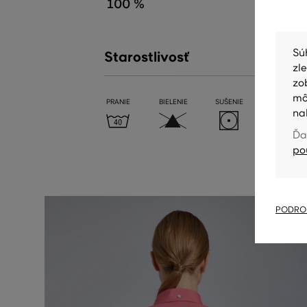
100 %
Sú
Starostlivosť
zl
zo
mô
PRANIE
BIELENIE
SUŠENIE
ŽEHLENIE
na
Ďa
po
PODROB