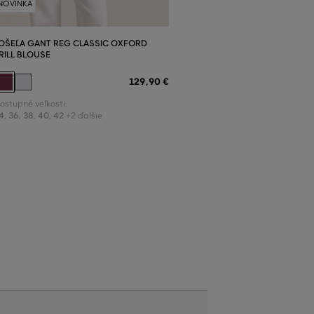
NOVINKA
OŠEĽA GANT REG CLASSIC OXFORD
RILL BLOUSE
129
,
90 €
ostupné veľkosti:
4
,
36
,
38
,
40
,
42
+2 ďalšie