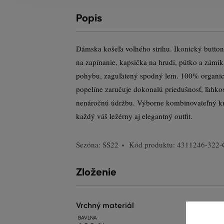
Popis
Dámska košeľa voľného strihu. Ikonický butto
na zapínanie, kapsička na hrudi, pútko a zámik
pohybu, zaguľatený spodný lem. 100% organi
popelíne zaručuje dokonalú priedušnosť, ľahkos
nenáročnú údržbu. Výborne kombinovateľný kús
každý váš ležérny aj elegantný outfit.
Sezóna: SS22
Kód produktu:
4311246-322-
Zloženie
vrchný materiál
BAVLNA