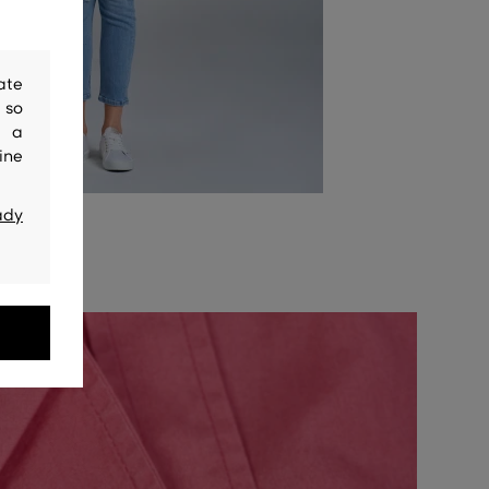
ate
 so
y a
ine
ady