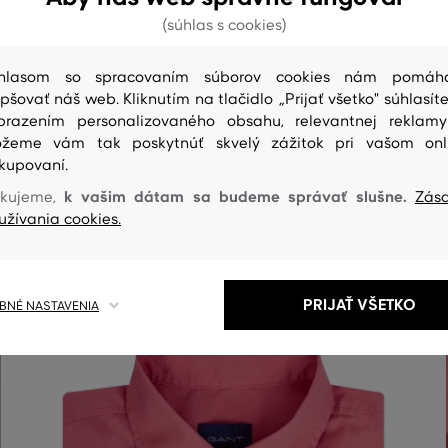
(súhlas s cookies)
hlasom so spracovaním súborov cookies nám pomáh
epšovať náš web. Kliknutím na tlačidlo „Prijať všetko" súhlasíte
brazením personalizovaného obsahu, relevantnej reklam
žeme vám tak poskytnúť skvelý zážitok pri vašom onl
ČISTENIE
kupovaní.
k vašim dátam sa budeme správať slušne.
kujeme,
Zás
užívania cookies.
PRIJAŤ VŠETKO
NÉ NASTAVENIA