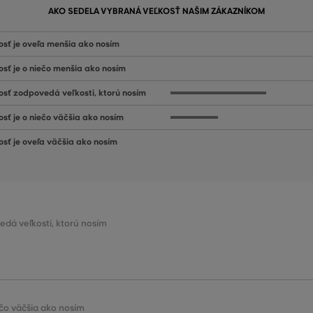
AKO SEDELA VYBRANÁ VEĽKOSŤ NAŠIM ZÁKAZNÍKOM
osť je oveľa menšia ako nosím
osť je o niečo menšia ako nosím
osť zodpovedá veľkosti, ktorú nosím
osť je o niečo väčšia ako nosím
osť je oveľa väčšia ako nosím
edá veľkosti, ktorú nosím
iečo väčšia ako nosím