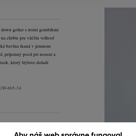
n down golier s tromi gombíkmi
 na chrbte pre väčšiu voľnosť
cká bavlna tkaná v jemnom
ť, príjemný pocit pri nosení a
ok, ktorý štýlovo doladí
GW-665-34
Aby náš web správne fungoval