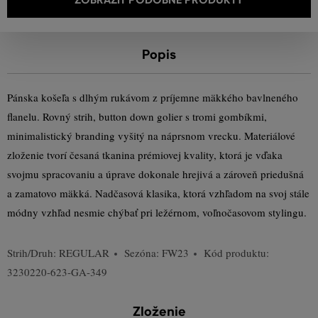
Popis
Pánska košeľa s dlhým rukávom z príjemne mäkkého bavlneného
flanelu. Rovný strih, button down golier s tromi gombíkmi,
minimalistický branding vyšitý na náprsnom vrecku. Materiálové
zloženie tvorí česaná tkanina prémiovej kvality, ktorá je vďaka
svojmu spracovaniu a úprave dokonale hrejivá a zároveň priedušná
a zamatovo mäkká. Nadčasová klasika, ktorá vzhľadom na svoj stále
módny vzhľad nesmie chýbať pri ležérnom, voľnočasovom stylingu.
Strih/Druh:
REGULAR
Sezóna: FW23
Kód produktu:
3230220-623-GA-349
Zloženie