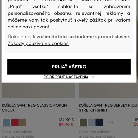
„Prijať všetko" súhlasíte so zobrazením
personalizovaného obsahu, relevantnej reklamy a
môžeme vám tak poskytnúť skvelý zážitok pri vašom
online nakupovaní.
k vašim dátam sa budeme správať slušne.
Ďakujeme,
Zásady používania cookies.
PRIJAŤ VŠETKO
PODROBNÉ NASTAVENIA
KOŠEĽA GANT REG CLASSIC POPLIN
KOŠEĽA GANT REG JERSEY PIQU
CHECK
STRETCH SHIRT
124
,
90 €
1
+3
87
,
40 €
1
Dostupné veľkosti:
Dostupné veľkosti:
+1 ďalšia
+2 ďalšie
S
,
M
,
L
,
XL
,
XXL
M
,
L
,
XL
,
XXL
,
XXXL