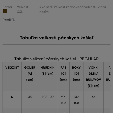
Farba
Veľkosť:
Ako sedí: Veľkosť zodpovedá veľkosti, ktorú
XXL
nosím
Patrik T.
Tabuľka veľkostí pánskych košieľ
Tabuľka veľkostí pánskych košiel - REGULAR
VEĽKOSŤ
GOLIER
HRUDNÍK
PÁS
BOKY
VONK.
VN
[A]
[B] (cm)
[C]
[D]
DĹŽKA
DĹ
(cm)
(cm)
(cm)
RUKÁVOV
RUK
[E] (cm)
(
S
38
103-109
99-
102-
64
106
108