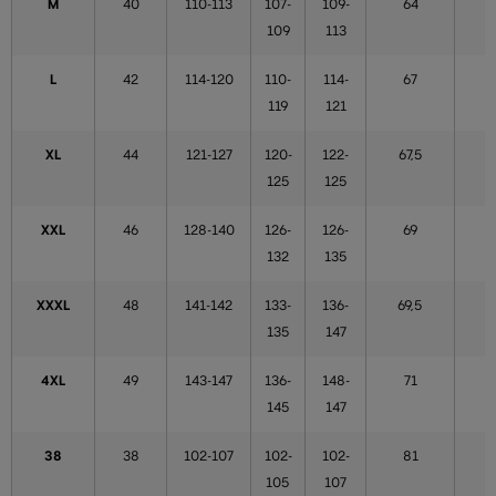
M
40
110-113
107-
109-
64
109
113
L
42
114-120
110-
114-
67
119
121
XL
44
121-127
120-
122-
67,5
5
125
125
XXL
46
128-140
126-
126-
69
132
135
XXXL
48
141-142
133-
136-
69,5
135
147
4XL
49
143-147
136-
148-
71
145
147
38
38
102-107
102-
102-
81
105
107