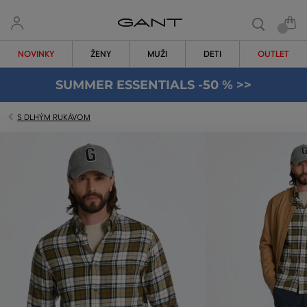
NOVINKY
ŽENY
MUŽI
DETI
OUTLET
SUMMER ESSENTIALS -50 % >>
S DLHÝM RUKÁVOM