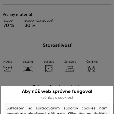
vrchný materiál
BAVLNA
BAVLNA RECYKLOVANÁ
70 %
30 %
Starostlivosť
PRANIE
BIELENIE
SUŠENIE
ŽEHLENIE
ČISTENIE
Odporúčané produkty
Aby náš web správne fungoval
(súhlas s cookies)
Súhlasom so spracovaním súborov cookies nám
pomáhate zlepšovať náš web. Kliknutím na tlačidlo