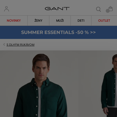
NOVINKY
ŽENY
MUŽI
DETI
OUTLET
SUMMER ESSENTIALS -50 % >>
S DLHÝM RUKÁVOM