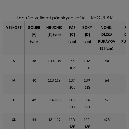
Tabuľka veľkostí pánskych košiel - REGULAR
VEĽKOSŤ
GOLIER
HRUDNÍK
PÁS
BOKY
VONK.
VN
[A]
[B] (cm)
[C]
[D]
DĹŽKA
DĹ
(cm)
(cm)
(cm)
RUKÁVOV
RUK
[E] (cm)
(
S
38
103-109
99-
102-
64
106
108
M
40
110-113
107-
109-
64
109
113
L
42
114-120
110-
114-
67
119
121
XL
44
121-127
120-
122-
67,5
5
125
125