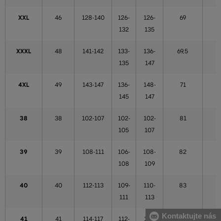
XXL
46
128-140
126-
126-
69
132
135
XXXL
48
141-142
133-
136-
69,5
135
147
4XL
49
143-147
136-
148-
71
145
147
38
38
102-107
102-
102-
81
105
107
39
39
108-111
106-
108-
82
108
109
40
40
112-113
109-
110-
83
111
113
Kontaktujte nás
41
41
114-117
112-
114-
85