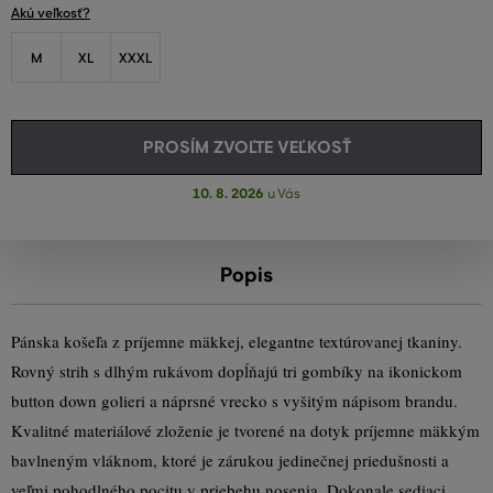
Akú veľkosť?
M
XL
XXXL
PROSÍM ZVOĽTE VEĽKOSŤ
10. 8. 2026
u Vás
Popis
Pánska košeľa z príjemne mäkkej, elegantne textúrovanej tkaniny.
Rovný strih s dlhým rukávom dopĺňajú tri gombíky na ikonickom
button down golieri a náprsné vrecko s vyšitým nápisom brandu.
Kvalitné materiálové zloženie je tvorené na dotyk príjemne mäkkým
bavlneným vláknom, ktoré je zárukou jedinečnej priedušnosti a
veľmi pohodlného pocitu v priebehu nosenia. Dokonale sediaci