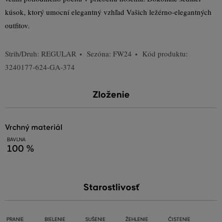
kúsok, ktorý umocní elegantný vzhľad Vašich ležérno-elegantných
outfitov.
Strih/Druh:
REGULAR
Sezóna: FW24
Kód produktu:
3240177-624-GA-374
Zloženie
vrchný materiál
BAVLNA
100 %
Starostlivosť
PRANIE
BIELENIE
SUŠENIE
ŽEHLENIE
ČISTENIE