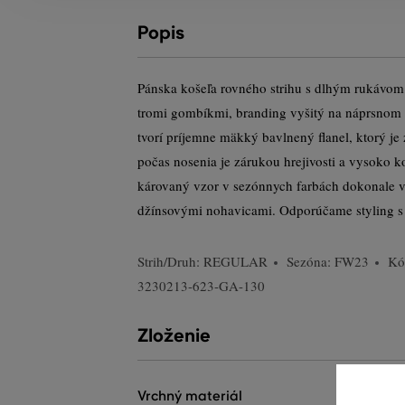
Popis
Pánska košeľa rovného strihu s dlhým rukávom.
tromi gombíkmi, branding vyšitý na náprsnom 
tvorí príjemne mäkký bavlnený flanel, ktorý j
počas nosenia je zárukou hrejivosti a vysoko 
károvaný vzor v sezónnych farbách dokonale vy
džínsovými nohavicami. Odporúčame styling s
Strih/Druh:
REGULAR
Sezóna: FW23
Kó
3230213-623-GA-130
Zloženie
vrchný materiál