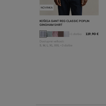
NOVINKA
KOŠEĽA GANT REG CLASSIC POPLIN
GINGHAM SHIRT
119
,
90 €
+1 ďalšia
Dostupné veľkosti:
S
,
M
,
L
,
XL
,
XXL
+3 ďalšie