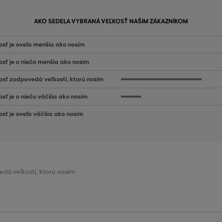
AKO SEDELA VYBRANÁ VEĽKOSŤ NAŠIM ZÁKAZNÍKOM
osť je oveľa menšia ako nosím
osť je o niečo menšia ako nosím
osť zodpovedá veľkosti, ktorú nosím
osť je o niečo väčšia ako nosím
osť je oveľa väčšia ako nosím
edá veľkosti, ktorú nosím