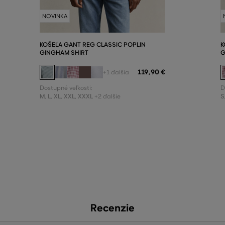
NOVINKA
KOŠEĽA GANT REG CLASSIC POPLIN
K
GINGHAM SHIRT
G
119
,
90 €
+1 ďalšia
Dostupné veľkosti:
D
M
,
L
,
XL
,
XXL
,
XXXL
S
+2 ďalšie
Recenzie