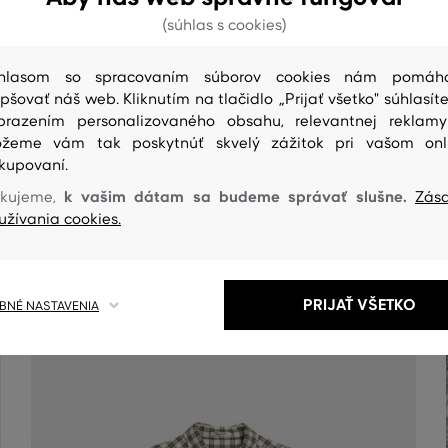
(súhlas s cookies)
hlasom so spracovaním súborov cookies nám pomáh
epšovať náš web. Kliknutím na tlačidlo „Prijať všetko" súhlasíte
brazením personalizovaného obsahu, relevantnej reklam
žeme vám tak poskytnúť skvelý zážitok pri vašom onl
kupovaní.
ČISTENIE
k vašim dátam sa budeme správať slušne.
kujeme,
Zás
užívania cookies.
PRIJAŤ VŠETKO
NÉ NASTAVENIA