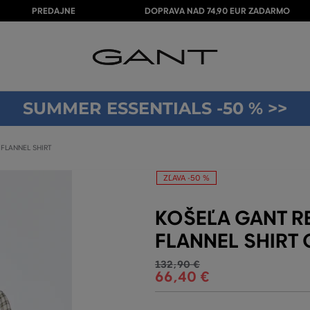
PREDAJNE
DOPRAVA NAD 74,90 EUR ZADARMO
SUMMER ESSENTIALS -50 % >>
FLANNEL SHIRT
ZĽAVA -50 %
KOŠEĽA GANT R
FLANNEL SHIRT
132
,
90 €
66
,
40 €