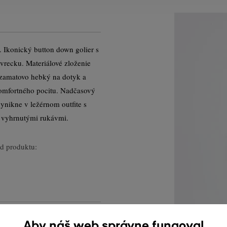
 Ikonický button down golier s
vrecku. Materiálové zloženie
e zamatovo hebký na dotyk a
komfortného pocitu. Nadčasový
nikne v ležérnom outfite s
 vyhrnutými rukávmi.
d produktu:
Aby náš web správne fungoval