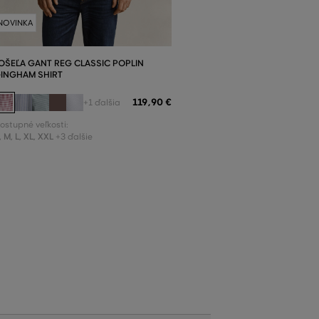
NOVINKA
OŠEĽA GANT REG CLASSIC POPLIN
INGHAM SHIRT
119
,
90 €
+1 ďalšia
ostupné veľkosti:
,
M
,
L
,
XL
,
XXL
+3 ďalšie