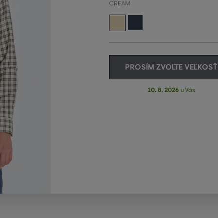
CREAM
PROSÍM ZVOĽTE VEĽKOSŤ
10. 8. 2026
u Vás