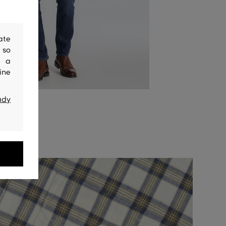
ate
 so
y a
ine
ady