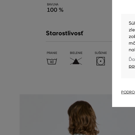
BAVLNA
100 %
Sú
zl
Starostlivosť
zo
mô
na
PRANIE
BIELENIE
SUŠENIE
ŽEHLENIE
Ďa
po
PODROB