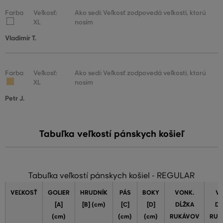
Farba
Veľkosť:
Ako sedí: Veľkosť zodpovedá veľkosti, ktorú
XL
nosím
Vladimír T.
Farba
Veľkosť:
Ako sedí: Veľkosť zodpovedá veľkosti, ktorú
XL
nosím
Petr J.
Tabuľka veľkostí pánskych košieľ
Tabuľka veľkostí pánskych košiel - REGULAR
VEĽKOSŤ
GOLIER
HRUDNÍK
PÁS
BOKY
VONK.
VN
[A]
[B] (cm)
[C]
[D]
DĹŽKA
DĹ
(cm)
(cm)
(cm)
RUKÁVOV
RUK