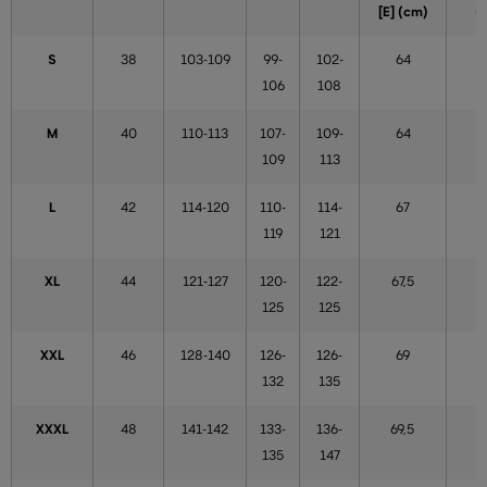
[E] (cm)
(
S
38
103-109
99-
102-
64
106
108
M
40
110-113
107-
109-
64
109
113
L
42
114-120
110-
114-
67
119
121
XL
44
121-127
120-
122-
67,5
5
125
125
XXL
46
128-140
126-
126-
69
132
135
XXXL
48
141-142
133-
136-
69,5
135
147