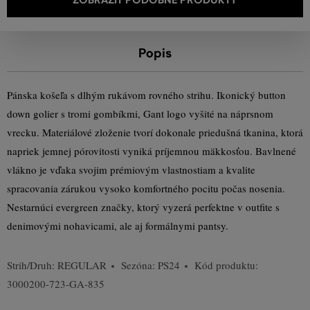
Popis
Pánska košeľa s dlhým rukávom rovného strihu. Ikonický button
down golier s tromi gombíkmi, Gant logo vyšité na náprsnom
vrecku. Materiálové zloženie tvorí dokonale priedušná tkanina, ktorá
napriek jemnej pórovitosti vyniká príjemnou mäkkosťou. Bavlnené
vlákno je vďaka svojim prémiovým vlastnostiam a kvalite
spracovania zárukou vysoko komfortného pocitu počas nosenia.
Nestarnúci evergreen značky, ktorý vyzerá perfektne v outfite s
denimovými nohavicami, ale aj formálnymi pantsy.
Strih/Druh:
REGULAR
Sezóna: PS24
Kód produktu:
3000200-723-GA-835