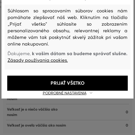
é veľkosti:
Dostupné veľkosti:
+2 ďalšie
+1 ďalšia
XXL
S
,
M
,
L
,
XL
,
XXL
Súhlasom so spracovaním súborov cookies nám
pomáhate zlepšovať náš web. Kliknutím na tlačidlo
„Prijať všetko" súhlasíte so zobrazením
personalizovaného obsahu, relevantnej reklamy a
môžeme vám tak poskytnúť skvelý zážitok pri vašom
Recenzie
online nakupovaní.
AKO SEDELA VYBRANÁ VEĽKOSŤ NAŠIM ZÁKAZNÍKOM
k vašim dátam sa budeme správať slušne.
Ďakujeme,
Zásady používania cookies.
Veľkosť je oveľa menšia ako nosím
0
Veľkosť je o niečo menšia ako
0
PRIJAŤ VŠETKO
nosím
PODROBNÉ NASTAVENIA
Veľkosť zodpovedá veľkosti, ktorú
11
nosím
Veľkosť je o niečo väčšia ako
0
nosím
Veľkosť je oveľa väčšia ako nosím
0