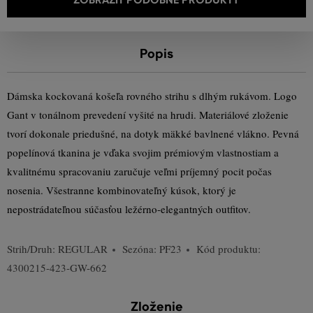
Popis
Dámska kockovaná košeľa rovného strihu s dlhým rukávom. Logo
Gant v tonálnom prevedení vyšité na hrudi. Materiálové zloženie
tvorí dokonale priedušné, na dotyk mäkké bavlnené vlákno. Pevná
popelínová tkanina je vďaka svojim prémiovým vlastnostiam a
kvalitnému spracovaniu zaručuje veľmi príjemný pocit počas
nosenia. Všestranne kombinovateľný kúsok, ktorý je
nepostrádateľnou súčasťou ležérno-elegantných outfitov.
Strih/Druh:
REGULAR
Sezóna: PF23
Kód produktu:
4300215-423-GW-662
Zloženie