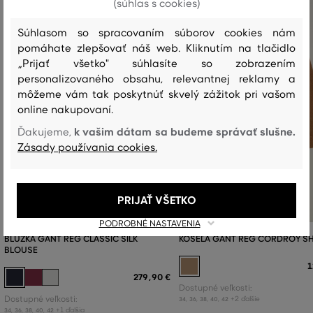
(súhlas s cookies)
Súhlasom so spracovaním súborov cookies nám
pomáhate zlepšovať náš web. Kliknutím na tlačidlo
„Prijať všetko" súhlasíte so zobrazením
personalizovaného obsahu, relevantnej reklamy a
môžeme vám tak poskytnúť skvelý zážitok pri vašom
online nakupovaní.
k vašim dátam sa budeme správať slušne.
Ďakujeme,
Zásady používania cookies.
PRIJAŤ VŠETKO
PODROBNÉ NASTAVENIA
BLÚZKA GANT REG CLASSIC SILK
KOŠEĽA GANT REG CORDROY SH
BLOUSE
1
279
,
90 €
Dostupné veľkosti:
Dostupné veľkosti:
+2 ďalšie
34
,
36
,
38
,
40
,
42
+1 ďalšia
34
,
36
,
38
,
40
,
42