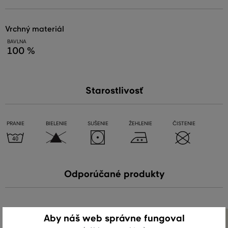
vrchný materiál
BAVLNA
100 %
Starostlivosť
PRANIE
BIELENIE
SUŠENIE
ŽEHLENIE
ČISTENIE
Odporúčané produkty
Aby náš web správne fungoval