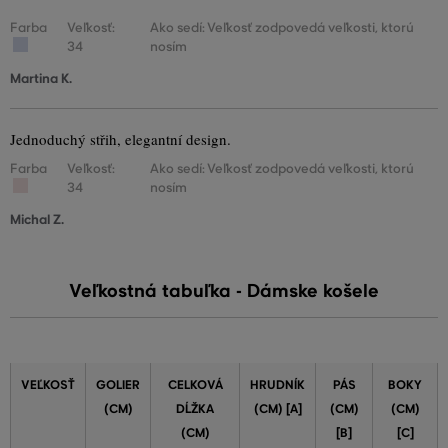
Farba
Veľkosť:
Ako sedí: Veľkosť zodpovedá veľkosti, ktorú
34
nosím
Martina K.
Jednoduchý střih, elegantní design.
Farba
Veľkosť:
Ako sedí: Veľkosť zodpovedá veľkosti, ktorú
34
nosím
Michal Z.
Veľkostná tabuľka - Dámske košele
VEĽKOSŤ
GOLIER
CELKOVÁ
HRUDNÍK
PÁS
BOKY
(CM)
DĹŽKA
(CM) [A]
(CM)
(CM)
(CM)
[B]
[C]