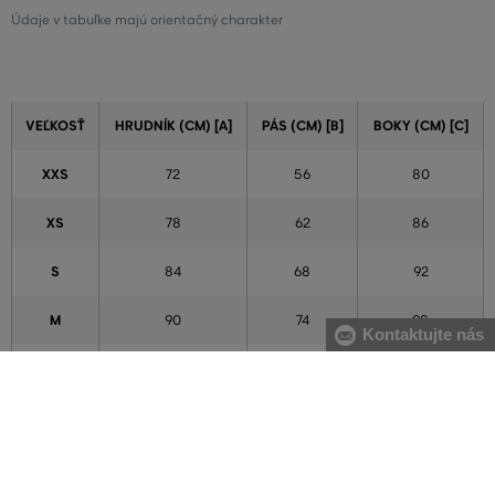
Údaje v tabuľke majú orientačný charakter
VEĽKOSŤ
HRUDNÍK (CM) [A]
PÁS (CM) [B]
BOKY (CM) [C]
XXS
72
56
80
XS
78
62
86
S
84
68
92
M
90
74
98
Kontaktujte nás
L
96
80
104
XL
102
86
110
XXL
111
95
119