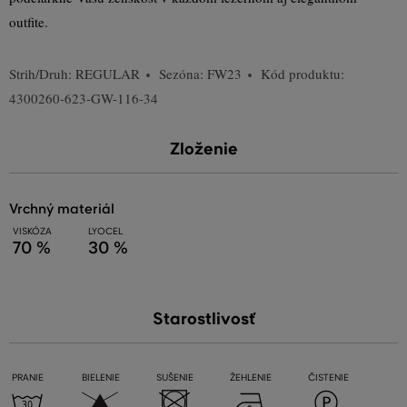
outfite.
Strih/Druh:
REGULAR
Sezóna: FW23
Kód produktu:
4300260-623-GW-116-34
Zloženie
vrchný materiál
VISKÓZA
LYOCEL
70 %
30 %
Starostlivosť
PRANIE
BIELENIE
SUŠENIE
ŽEHLENIE
ČISTENIE