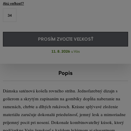
Akú veľkosť?
34
PROSÍM ZVOĽTE VEĽKOSŤ
11. 8. 2026
u Vás
Popis
Dámska saténová košeľa rovného strihu. Jednofarebný dizajn s
golierom a skrytým zapínaním na gombíky dopĺňa naberanie na
ramenách, chrbte a dlhých rukávoch. Krásne splývavé zloženie
materiálu zaručuje dokonalú priedušnosť, jemný lesk a mimoriadne
príjemný pocit pri nosení. Dokonale kombinovateľný kúsok, ktorý
podčiarkne Vašu ženskosť v každom ležérnom aj elegantnom