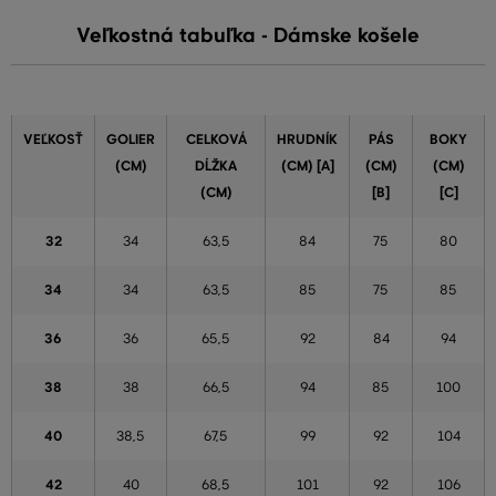
Veľkostná tabuľka - Dámske košele
VEĽKOSŤ
GOLIER
CELKOVÁ
HRUDNÍK
PÁS
BOKY
(CM)
DĹŽKA
(CM) [A]
(CM)
(CM)
(CM)
[B]
[C]
32
34
63,5
84
75
80
34
34
63,5
85
75
85
36
36
65,5
92
84
94
38
38
66,5
94
85
100
40
38,5
67,5
99
92
104
42
40
68,5
101
92
106