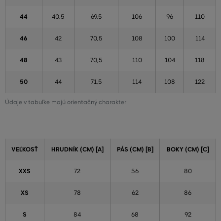
44
40,5
69,5
106
96
110
46
42
70,5
108
100
114
48
43
70,5
110
104
118
50
44
71,5
114
108
122
Údaje v tabuľke majú orientačný charakter
VEĽKOSŤ
HRUDNÍK (CM) [A]
PÁS (CM) [B]
BOKY (CM) [C]
XXS
72
56
80
XS
78
62
86
S
84
68
92