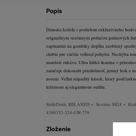
Popis
Dámska košeľa s podielom exkluzívneho hodvá
originálnym sezónnym potlačou palmových listo
zapínaním na gombíky dopĺňa zaoblený spodn
chrbte pre väčšiu voľnosť pohybu. Nechýba to
manžete rukáva. Ultra ľahká tkanina v prírodn
zaručuje dokonalú priedušnosť, jemný lesk a m
nosení. Veľmi nápaditý kúsok, ktorý podčiark
ležérnom aj elegantnom outfite.
Strih/Druh:
RELAXED
Sezóna: SS24
Kód
4300332-324-GW-779
Zloženie