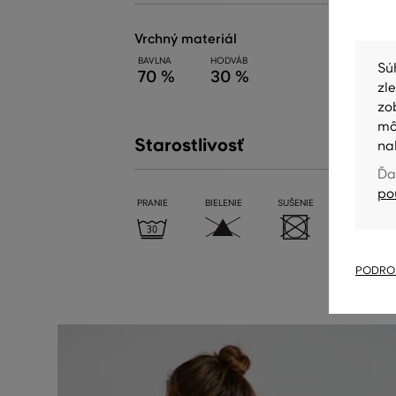
vrchný materiál
BAVLNA
HODVÁB
Sú
70 %
30 %
zl
zo
mô
Starostlivosť
na
Ďa
po
PRANIE
BIELENIE
SUŠENIE
ŽEHLENIE
PODROB