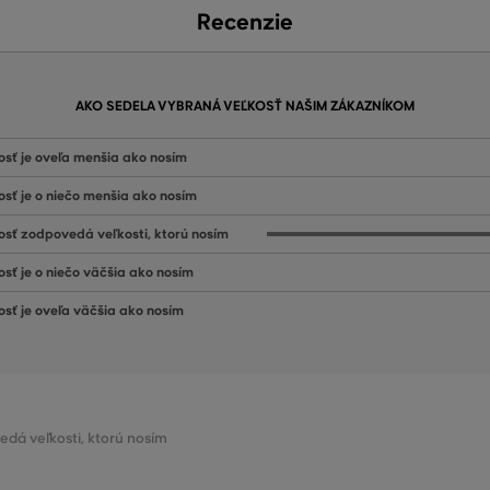
Recenzie
AKO SEDELA VYBRANÁ VEĽKOSŤ NAŠIM ZÁKAZNÍKOM
osť je oveľa menšia ako nosím
osť je o niečo menšia ako nosím
osť zodpovedá veľkosti, ktorú nosím
osť je o niečo väčšia ako nosím
osť je oveľa väčšia ako nosím
edá veľkosti, ktorú nosím