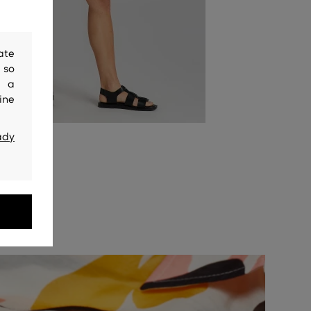
ate
 so
y a
ine
ady