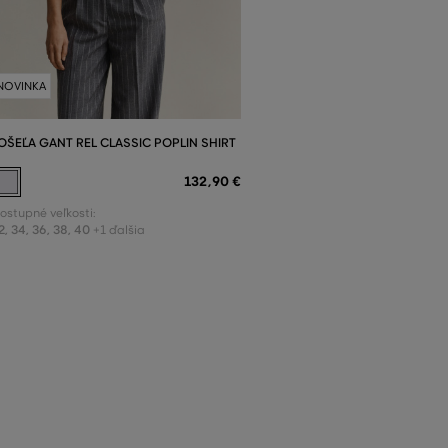
NOVINKA
OŠEĽA GANT REL CLASSIC POPLIN SHIRT
132
,
90 €
ostupné veľkosti:
2
,
34
,
36
,
38
,
40
+1 ďalšia