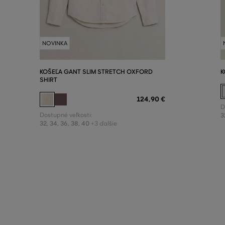
NOVINKA
KOŠEĽA GANT SLIM STRETCH OXFORD
K
SHIRT
124
,
90 €
D
Dostupné veľkosti:
3
32
,
34
,
36
,
38
,
40
+3 ďalšie