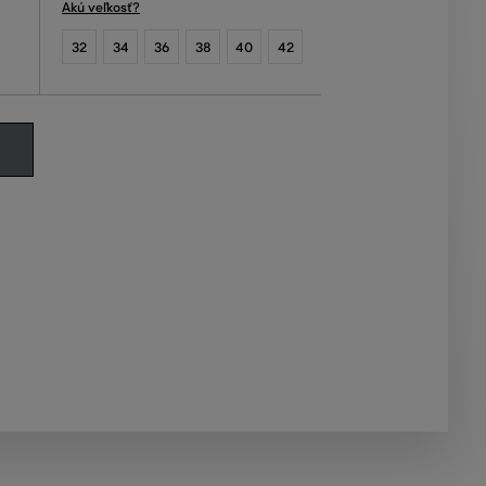
Akú veľkosť?
32
34
36
38
40
42