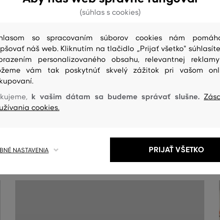
(súhlas s cookies)
hlasom so spracovaním súborov cookies nám pomáh
epšovať náš web. Kliknutím na tlačidlo „Prijať všetko" súhlasíte
brazením personalizovaného obsahu, relevantnej reklam
žeme vám tak poskytnúť skvelý zážitok pri vašom onl
kupovaní.
k vašim dátam sa budeme správať slušne.
kujeme,
Zás
užívania cookies.
ČISTENIE
PRIJAŤ VŠETKO
NÉ NASTAVENIA