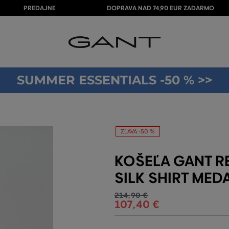
PREDAJNE
DOPRAVA NAD 74,90 EUR ZADARMO
SUMMER ESSENTIALS -50 % >>
ZĽAVA -50 %
KOŠEĽA GANT RE
SILK SHIRT MED
214
,
90 €
107
,
40 €