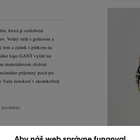
bu, ktorá je ozdobená
v. Voľný strih s golierom a
ý lem a zámik s pútkom na
nálne logo GANT vyšité na
om materiálovom zložení
aximálne príjemný pocit pri
ne Vašu ženskosť v akomkoľvek
 produktu:
Aby náš web správne fungoval