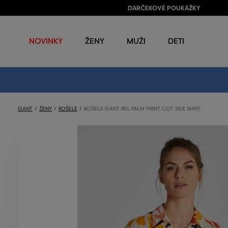
DARČEKOVÉ POUKÁŽKY
NOVINKY
ŽENY
MUŽI
DETI
GANT
ŽENY
KOŠELE
KOŠEĽA GANT REL PALM PRINT COT SILK SHIRT