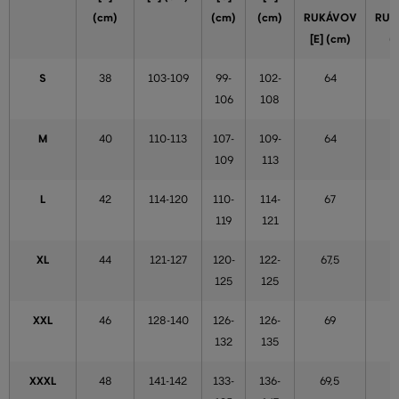
(cm)
(cm)
(cm)
RUKÁVOV
RUK
[E] (cm)
(
S
38
103-109
99-
102-
64
106
108
M
40
110-113
107-
109-
64
109
113
L
42
114-120
110-
114-
67
119
121
XL
44
121-127
120-
122-
67,5
5
125
125
XXL
46
128-140
126-
126-
69
132
135
XXXL
48
141-142
133-
136-
69,5