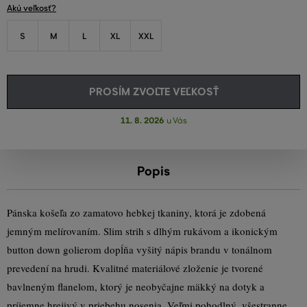
Akú veľkosť?
S
M
L
XL
XXL
PROSÍM ZVOĽTE VEĽKOSŤ
11. 8. 2026
u Vás
Popis
Pánska košeľa zo zamatovo hebkej tkaniny, ktorá je zdobená
jemným melírovaním. Slim strih s dlhým rukávom a ikonickým
button down golierom dopĺňa vyšitý nápis brandu v tonálnom
prevedení na hrudi. Kvalitné materiálové zloženie je tvorené
bavlneným flanelom, ktorý je neobyčajne mäkký na dotyk a
príjemne hrejivý v priebehu nosenia. Veľmi pohodlný, všestranne