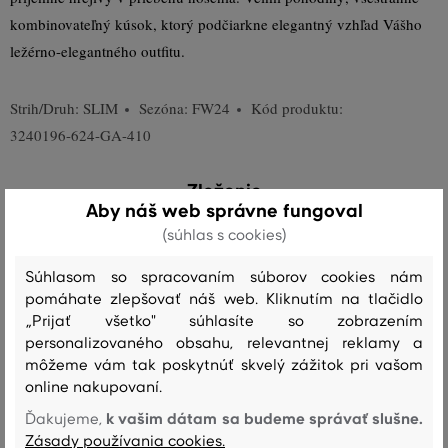
kombinovateľný kúsok, ktorý podčiarkne elegantný vzhľad Vášho
ležérno-elegantného outfitu.
Strih/Druh:
SLIM
Sezóna: FW24
Kód produktu:
3240196-624-GA-410
Zloženie
Aby náš web správne fungoval
(súhlas s cookies)
vrchný materiál
Súhlasom so spracovaním súborov cookies nám
BAVLNA
100 %
pomáhate zlepšovať náš web. Kliknutím na tlačidlo
„Prijať všetko" súhlasíte so zobrazením
personalizovaného obsahu, relevantnej reklamy a
môžeme vám tak poskytnúť skvelý zážitok pri vašom
Starostlivosť
online nakupovaní.
k vašim dátam sa budeme správať slušne.
Ďakujeme,
Zásady používania cookies.
PRANIE
BIELENIE
SUŠENIE
ŽEHLENIE
ČISTENIE