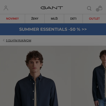
NOVINKY
ŽENY
MUŽI
DETI
OUTLET
SUMMER ESSENTIALS -50 % >>
S DLHÝM RUKÁVOM