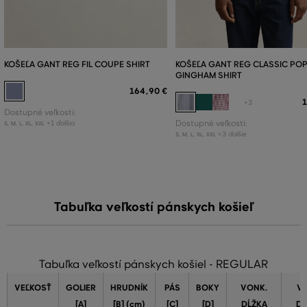
KOŠEĽA GANT REG FIL COUPE SHIRT
KOŠEĽA GANT REG CLASSIC POP
GINGHAM SHIRT
164
,
90 €
1
+3
Dostupné veľkosti:
+1 ďalšia
Dostupné veľkosti:
S
,
M
,
L
,
XL
,
XXL
+3 ďalšie
S
,
M
,
L
,
XL
,
XXL
Tabuľka veľkostí pánskych košieľ
Tabuľka veľkostí pánskych košiel - REGULAR
VEĽKOSŤ
GOLIER
HRUDNÍK
PÁS
BOKY
VONK.
VN
[A]
[B] (cm)
[C]
[D]
DĹŽKA
DĹ