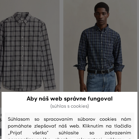
Aby náš web správne fungoval
(súhlas s cookies)
 GANT REG POPLIN MELANGE
KOŠEĽA GANT REG ARCHIVE POPLIN
Súhlasom so spracovaním súborov cookies nám
SHIRT
INDIGO CHECK
pomáhate zlepšovať náš web. Kliknutím na tlačidlo
149
,
90 €
129
,
90 €
„Prijať všetko" súhlasíte so zobrazením