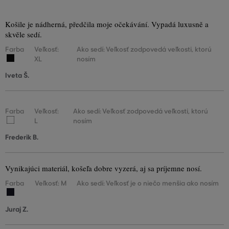
Košile je nádherná, předčila moje očekávání. Vypadá luxusně a
skvěle sedí.
Farba
Veľkosť:
Ako sedí: Veľkosť zodpovedá veľkosti, ktorú
XL
nosím
Iveta Š.
Farba
Veľkosť:
Ako sedí: Veľkosť zodpovedá veľkosti, ktorú
L
nosím
Frederik B.
Vynikajúci materiál, košeľa dobre vyzerá, aj sa príjemne nosí.
Farba
Veľkosť: M
Ako sedí: Veľkosť je o niečo menšia ako nosím
Juraj Z.