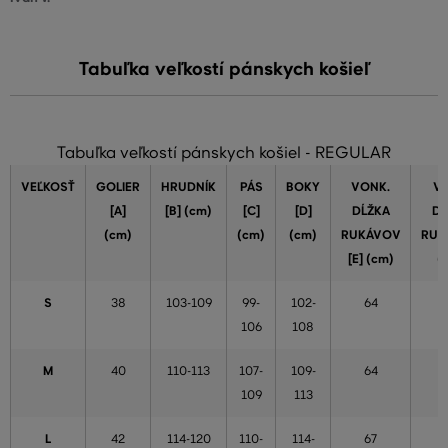
Tabuľka veľkostí pánskych košieľ
Tabuľka veľkostí pánskych košiel - REGULAR
VEĽKOSŤ
GOLIER
HRUDNÍK
PÁS
BOKY
VONK.
VN
[A]
[B] (cm)
[C]
[D]
DĹŽKA
DĹ
(cm)
(cm)
(cm)
RUKÁVOV
RUK
[E] (cm)
(
S
38
103-109
99-
102-
64
106
108
M
40
110-113
107-
109-
64
109
113
L
42
114-120
110-
114-
67