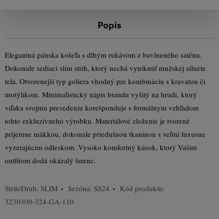
Popis
Elegantná pánska košeľa s dlhým rukávom z bavlneného saténu.
Dokonale sediaci slim strih, ktorý nechá vyniknúť mužskej siluete
tela. Otvorenejší typ goliera vhodný pre kombináciu s kravatou či
motýlikom. Minimalistický nápis brandu vyšitý na hrudi, ktorý
vďaka svojmu prevedeniu korešponduje s formálnym vzhľadom
tohto exkluzívneho výrobku. Materiálové zloženie je tvorené
príjemne mäkkou, dokonale priedušnou tkaninou s veľmi luxusne
vyzerajúcim odleskom. Vysoko komfortný kúsok, ktorý Vašim
outfitom dodá okázalý šmrnc.
Strih/Druh:
SLIM
Sezóna: SS24
Kód produktu:
3230300-324-GA-110