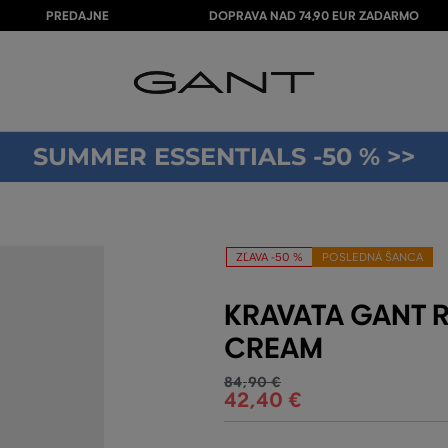
PREDAJNE
DOPRAVA NAD 74,90 EUR ZADARMO
SUMMER ESSENTIALS -50 % >>
ZĽAVA -50 %
POSLEDNÁ ŠANCA
KRAVATA GANT R
CREAM
84
,
90 €
42
,
40 €