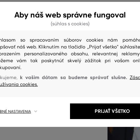
Aby náš web správne fungoval
(súhlas s cookies)
na. Šírka 7 cm, štandardné
v nadčasovom a všestranne
hlasom so spracovaním súborov cookies nám pomáh
eriálu je zrejmé na prvý pohľad
epšovať náš web. Kliknutím na tlačidlo „Prijať všetko" súhlasíte
brazením personalizovaného obsahu, relevantnej reklam
i. Veľmi elegantný doplnok,
žeme vám tak poskytnúť skvelý zážitok pri vašom onl
nu nesmie chýbať v šatníku
kupovaní.
k vašim dátam sa budeme správať slušne.
kujeme,
Zás
užívania cookies.
-GC-130-0
PRIJAŤ VŠETKO
NÉ NASTAVENIA