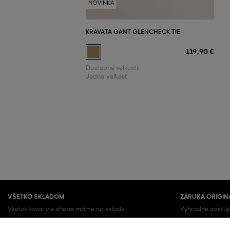
NOVINKA
KRAVATA GANT GLENCHECK TIE
119
,
90 €
Dostupné veľkosti:
Jedna veľkosť
VŠETKO SKLADOM
ZÁRUKA ORIGIN
Všetok tovar v e-shope máme na sklade.
Výhradné zastúp
Kupujete 100% or