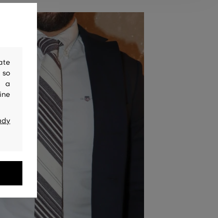
ate
 so
y a
ine
ady