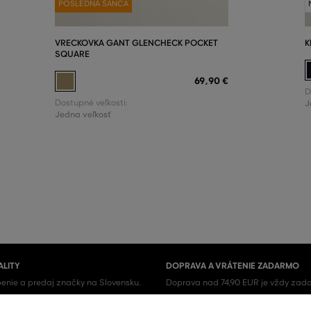
POSLEDNÁ ŠANCA
VRECKOVKA GANT GLENCHECK POCKET
K
SQUARE
69
,
90 €
D
Dostupné veľkosti:
J
Jedna veľkosť
ALITY
DOPRAVA A VRÁTENIE ZADARMO
enie a predaj značky na Slovensku.
Doprava nad 74,90 EUR je vždy zada
iginál.
tovaru u nás nikdy neplatíte.