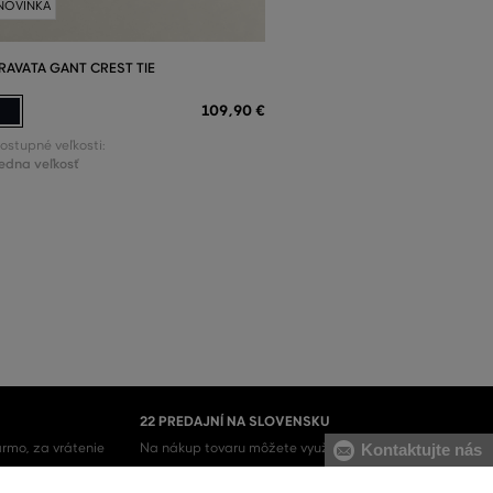
NOVINKA
RAVATA GANT CREST TIE
109
,
90 €
ostupné veľkosti:
edna veľkosť
22 PREDAJNÍ NA SLOVENSKU
Kontaktujte nás
rmo, za vrátenie
Na nákup tovaru môžete využiť aj naše kamenné
predajne.