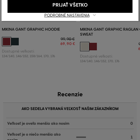
PRIJAŤ VŠETKO
PODROBNÉ NASTAVENIA
MIKINA GANT GRAPHIC HOODIE
MIKINA GANT GRAPHIC RAGLAN
SWEAT
99
,
90 €
69
,
90 €
Dostupné veľkosti:
134/140
,
146/152
,
158/164
,
170
,
176
Dostupné veľkosti:
134/140
,
146/152
,
170
,
176
Recenzie
AKO SEDELA VYBRANÁ VEĽKOSŤ NAŠIM ZÁKAZNÍKOM
Veľkosť je oveľa menšia ako nosím
0
Veľkosť je o niečo menšia ako
1