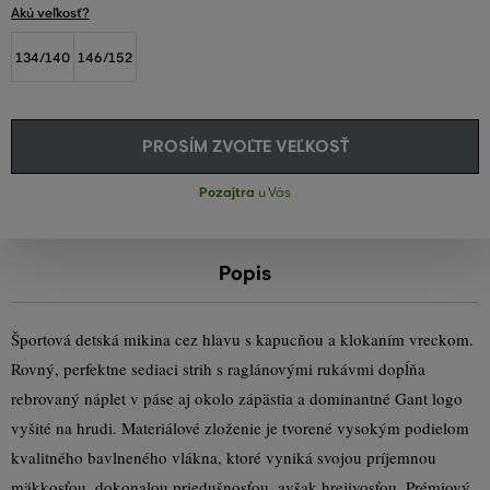
Akú veľkosť?
134/140
146/152
PROSÍM ZVOĽTE VEĽKOSŤ
Pozajtra
u Vás
Popis
Športová detská mikina cez hlavu s kapucňou a klokaním vreckom.
Rovný, perfektne sediaci strih s raglánovými rukávmi dopĺňa
rebrovaný náplet v páse aj okolo zápästia a dominantné Gant logo
vyšité na hrudi. Materiálové zloženie je tvorené vysokým podielom
kvalitného bavlneného vlákna, ktoré vyniká svojou príjemnou
mäkkosťou, dokonalou priedušnosťou, avšak hrejivosťou. Prémiový