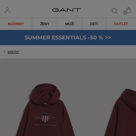
NOVINKY
ŽENY
MUŽI
DETI
OUTLET
SUMMER ESSENTIALS -50 % >>
MIKINY