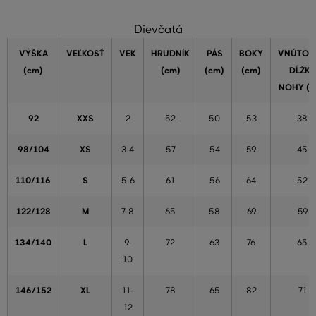
Dievčatá
VÝŠKA
VEĽKOSŤ
VEK
HRUDNÍK
PÁS
BOKY
VNÚTOR
(cm)
(cm)
(cm)
(cm)
DĹŽKA
NOHY (c
92
XXS
2
52
50
53
38
98/104
XS
3-4
57
54
59
45
110/116
S
5-6
61
56
64
52
122/128
M
7-8
65
58
69
59
134/140
L
9-
72
63
76
65
10
146/152
XL
11-
78
65
82
71
12