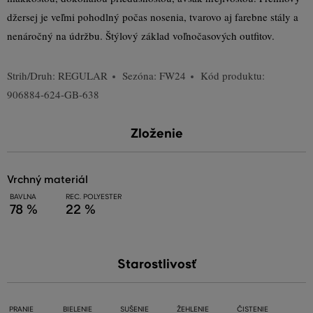
džersej je veľmi pohodlný počas nosenia, tvarovo aj farebne stály a
nenáročný na údržbu. Štýlový základ voľnočasových outfitov.
Strih/Druh:
REGULAR
Sezóna: FW24
Kód produktu:
906884-624-GB-638
Zloženie
vrchný materiál
BAVLNA
REC. POLYESTER
78 %
22 %
Starostlivosť
PRANIE
BIELENIE
SUŠENIE
ŽEHLENIE
ČISTENIE