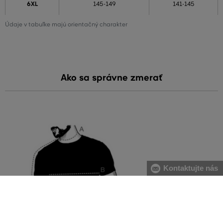
6XL
145-149
141-145
Údaje v tabuľke majú orientačný charakter
Ako sa správne zmerať
Kontaktujte nás