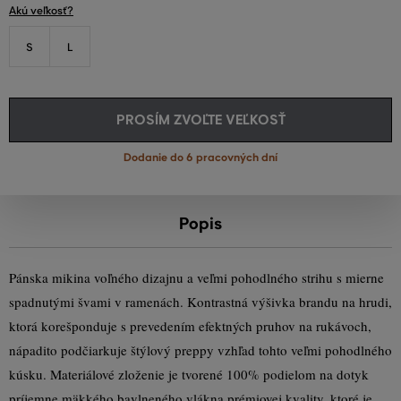
Akú veľkosť?
S
L
PROSÍM ZVOĽTE VEĽKOSŤ
Dodanie do 6 pracovných dní
Popis
Pánska mikina voľného dizajnu a veľmi pohodlného strihu s mierne
spadnutými švami v ramenách. Kontrastná výšivka brandu na hrudi,
ktorá korešponduje s prevedením efektných pruhov na rukávoch,
nápadito podčiarkuje štýlový preppy vzhľad tohto veľmi pohodlného
kúsku. Materiálové zloženie je tvorené 100% podielom na dotyk
príjemne mäkkého bavlneného vlákna prémiovej kvality, ktoré je