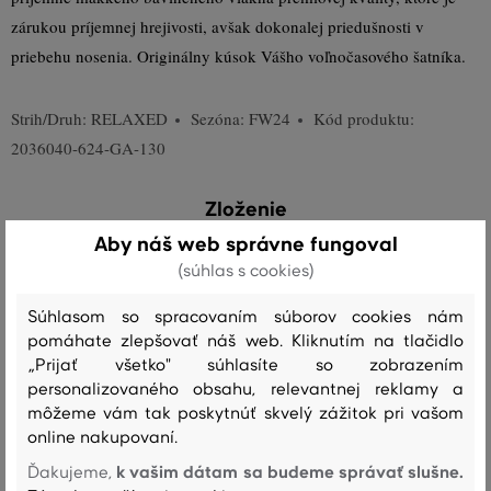
zárukou príjemnej hrejivosti, avšak dokonalej priedušnosti v
priebehu nosenia. Originálny kúsok Vášho voľnočasového šatníka.
Strih/Druh:
RELAXED
Sezóna: FW24
Kód produktu:
2036040-624-GA-130
Zloženie
Aby náš web správne fungoval
(súhlas s cookies)
vrchný materiál
BAVLNA
Súhlasom so spracovaním súborov cookies nám
100 %
pomáhate zlepšovať náš web. Kliknutím na tlačidlo
„Prijať všetko" súhlasíte so zobrazením
personalizovaného obsahu, relevantnej reklamy a
Starostlivosť
môžeme vám tak poskytnúť skvelý zážitok pri vašom
online nakupovaní.
k vašim dátam sa budeme správať slušne.
Ďakujeme,
PRANIE
BIELENIE
SUŠENIE
ŽEHLENIE
ČISTENIE