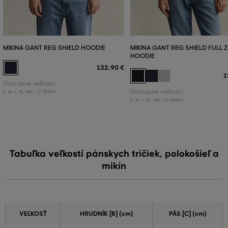
MIKINA GANT REG SHIELD HOODIE
MIKINA GANT REG SHIELD FULL Z
HOODIE
132
,
90 €
1
Dostupné veľkosti:
+3 ďalšie
Dostupné veľkosti:
S
,
M
,
L
,
XL
,
XXL
+3 ďalšie
S
,
M
,
L
,
XL
,
XXL
Tabuľka veľkostí pánskych tričiek, polokošieľ a
mikín
VEĽKOSŤ
HRUDNÍK [B] (cm)
PÁS [C] (cm)