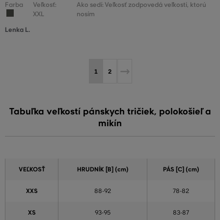
Farba
Veľkosť:
Ako sedí: Veľkosť zodpovedá veľkosti, ktorú
XXL
nosím
Lenka L.
1
2
Tabuľka veľkostí pánskych tričiek, polokošieľ a
mikín
VEĽKOSŤ
HRUDNÍK [B] (cm)
PÁS [C] (cm)
XXS
88-92
78-82
XS
93-95
83-87