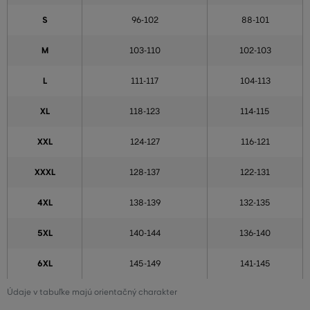
S
96-102
88-101
M
103-110
102-103
L
111-117
104-113
XL
118-123
114-115
XXL
124-127
116-121
XXXL
128-137
122-131
4XL
138-139
132-135
5XL
140-144
136-140
6XL
145-149
141-145
Údaje v tabuľke majú orientačný charakter