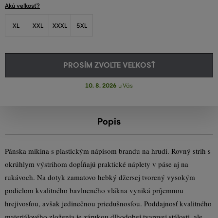
Akú veľkosť?
XL
XXL
XXXL
5XL
PROSÍM ZVOĽTE VEĽKOSŤ
10. 8. 2026
u Vás
Popis
Pánska mikina s plastickým nápisom brandu na hrudi. Rovný strih s
okrúhlym výstrihom dopĺňajú praktické náplety v páse aj na
rukávoch. Na dotyk zamatovo hebký džersej tvorený vysokým
podielom kvalitného bavlneného vlákna vyniká príjemnou
hrejivosťou, avšak jedinečnou priedušnosťou. Poddajnosť kvalitného
materiálového zloženia je zárukou dlhodobej tvarovej stálosti, ale