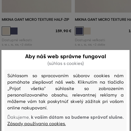
MIKINA GANT MICRO TEXTURE HALF-ZIP
MIKINA GANT MICRO TEXTURE HA
159
,
90 €
1
Dostupné veľkosti:
Dostupné veľkosti:
+2 ďalšie
+2 ďalšie
S
,
M
,
L
,
XL
,
XXL
S
,
M
,
L
,
XL
,
XXL
Aby náš web správne fungoval
(súhlas s cookies)
Recenzie
Súhlasom so spracovaním súborov cookies nám
pomáhate zlepšovať náš web. Kliknutím na tlačidlo
„Prijať všetko" súhlasíte so zobrazením
AKO SEDELA VYBRANÁ VEĽKOSŤ NAŠIM ZÁKAZNÍKOM
personalizovaného obsahu, relevantnej reklamy a
môžeme vám tak poskytnúť skvelý zážitok pri vašom
Veľkosť je oveľa menšia ako nosím
0
online nakupovaní.
Veľkosť je o niečo menšia ako
0
k vašim dátam sa budeme správať slušne.
Ďakujeme,
nosím
Zásady používania cookies.
Veľkosť zodpovedá veľkosti, ktorú