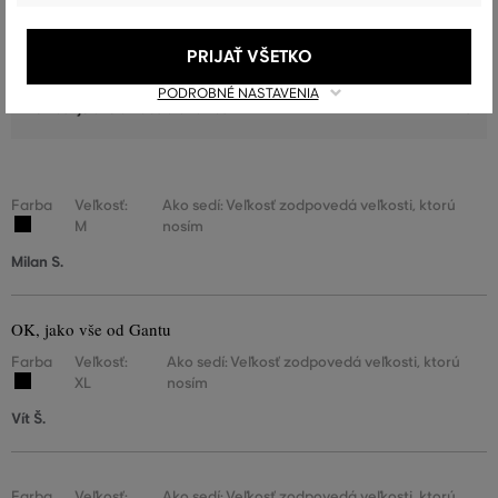
12
nosím
Veľkosť je o niečo väčšia ako
PRIJAŤ VŠETKO
1
nosím
PODROBNÉ NASTAVENIA
Veľkosť je oveľa väčšia ako nosím
0
Farba
Veľkosť:
Ako sedí: Veľkosť zodpovedá veľkosti, ktorú
M
nosím
Milan S.
OK, jako vše od Gantu
Farba
Veľkosť:
Ako sedí: Veľkosť zodpovedá veľkosti, ktorú
XL
nosím
Vít Š.
Farba
Veľkosť:
Ako sedí: Veľkosť zodpovedá veľkosti, ktorú