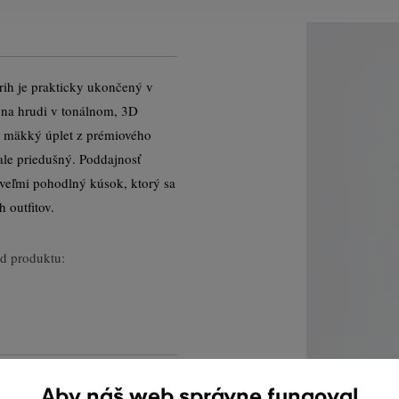
rih je prakticky ukončený v
na hrudi v tonálnom, 3D
ne mäkký úplet z prémiového
ale priedušný. Poddajnosť
 veľmi pohodlný kúsok, ktorý sa
 outfitov.
d produktu:
Aby náš web správne fungoval