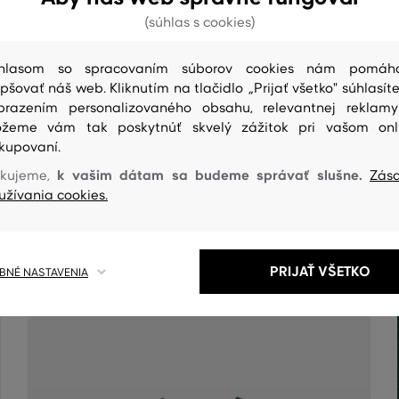
(súhlas s cookies)
hlasom so spracovaním súborov cookies nám pomáh
epšovať náš web. Kliknutím na tlačidlo „Prijať všetko" súhlasíte
brazením personalizovaného obsahu, relevantnej reklam
žeme vám tak poskytnúť skvelý zážitok pri vašom onl
kupovaní.
ČISTENIE
k vašim dátam sa budeme správať slušne.
kujeme,
Zás
užívania cookies.
PRIJAŤ VŠETKO
NÉ NASTAVENIA