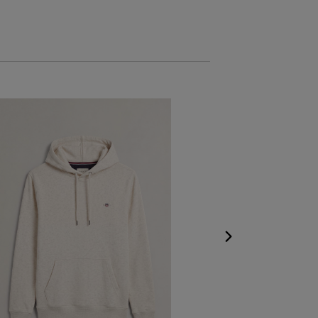
NOVINKA
MIKINA GANT R
Dostupné veľkost
S
,
M
,
L
,
XL
,
XXL
+