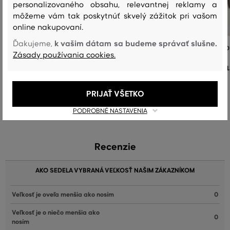
personalizovaného obsahu, relevantnej reklamy a
môžeme vám tak poskytnúť skvelý zážitok pri vašom
online nakupovaní.
k vašim dátam sa budeme správať slušne.
Ďakujeme,
MIKINA GANT REG SHIELD HOODIE
MIKINA GANT REG SHIELD HOOD
Zásady používania cookies.
132
,
90 €
1
+2
+2
Dostupné veľkosti:
Dostupné veľkosti:
PRIJAŤ VŠETKO
+3 ďalšie
+3 ďalšie
S
,
M
,
L
,
XL
,
XXL
S
,
M
,
L
,
XL
,
XXL
PODROBNÉ NASTAVENIA
Recenzie
AKO SEDELA VYBRANÁ VEĽKOSŤ NAŠIM ZÁKAZNÍKOM
Veľkosť je oveľa menšia ako nosím
0
Veľkosť je o niečo menšia ako
0
nosím