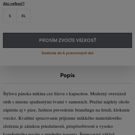
Akú veľkosť?
S
XL
PROSÍM ZVOĽTE VEĽKOSŤ
Dodanie do 6 pracovných dní
Popis
Štýlová pánska mikina cez hlavu s kapucňou. Moderný oversized
strih s mierne spadnutými švami v ramenách. Pružné náplety okolo
zápästia aj v páse, fashion prevedenie brandingu na hrudi, klokanie
vrecko. Kvalitné spracovanie príjemne mäkkého materiálového
zloženia je zárukou priedušnosti, prispôsobivosti a vysoko
komfortného pocitu v priebehu nosenia. Šmrncovný základ