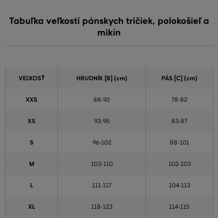
Tabuľka veľkostí pánskych tričiek, polokošieľ a
mikín
VEĽKOSŤ
HRUDNÍK [B] (cm)
PÁS [C] (cm)
XXS
88-92
78-82
XS
93-95
83-87
S
96-102
88-101
M
103-110
102-103
L
111-117
104-113
XL
118-123
114-115