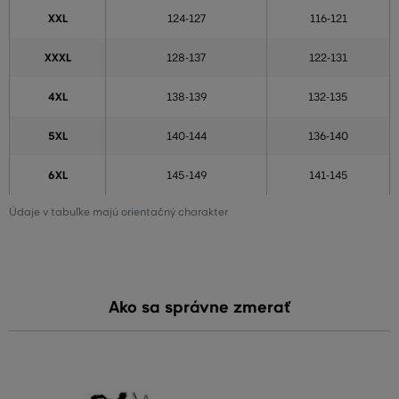
XXL
124-127
116-121
XXXL
128-137
122-131
4XL
138-139
132-135
5XL
140-144
136-140
6XL
145-149
141-145
Údaje v tabuľke majú orientačný charakter
Ako sa správne zmerať