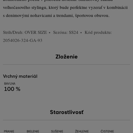
voľnočasového stylingu, ktorý bude perfektne vyzerať v kombinácii
s denimovými nohavicami a trendami, športovou obuvou.
Strih/Druh:
OVER SIZE
Sezóna: SS24
Kód produktu:
2054026-324-GA-93
Zloženie
vrchný materiál
BAVLNA
100 %
Starostlivosť
PRANIE
BIELENIE
SUŠENIE
ŽEHLENIE
ČISTENIE