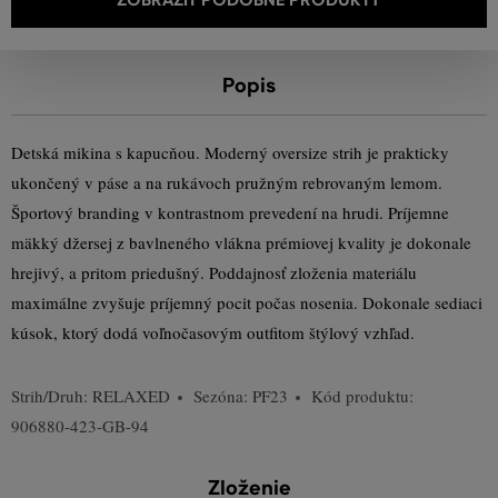
Popis
Detská mikina s kapucňou. Moderný oversize strih je prakticky
ukončený v páse a na rukávoch pružným rebrovaným lemom.
Športový branding v kontrastnom prevedení na hrudi. Príjemne
mäkký džersej z bavlneného vlákna prémiovej kvality je dokonale
hrejivý, a pritom priedušný. Poddajnosť zloženia materiálu
maximálne zvyšuje príjemný pocit počas nosenia. Dokonale sediaci
kúsok, ktorý dodá voľnočasovým outfitom štýlový vzhľad.
Strih/Druh:
RELAXED
Sezóna: PF23
Kód produktu:
906880-423-GB-94
Zloženie