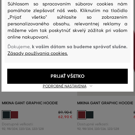
Súhlasom so spracovaním súborov cookies nám
pomáhate zlepšovať náš web. Kliknutím na tlačidlo
„Prijať všetko" súhlasíte so zobrazením
personalizovaného obsahu, relevantnej reklamy a
môžeme vám tak poskytnúť skvelý zážitok pri vašom
online nakupovaní.
k vašim dátam sa budeme správať slušne.
Ďakujeme,
Zásady používania cookies.
PRIJAŤ VŠETKO
PODROBNÉ NASTAVENIA
MIKINA GANT GRAPHIC HOODIE
MIKINA GANT GRAPHIC HOODIE
89
,
90 €
62
,
90 €
Dostupné veľkosti:
Dostupné veľkosti:
92
,
98/104
,
110/116
,
122/128
92
,
98/104
,
110/116
,
122/128