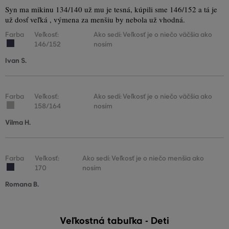
Syn ma mikinu 134/140 už mu je tesná, kúpili sme 146/152 a tá je
už dosť veľká , výmena za menšiu by nebola už vhodná.
Farba
Veľkosť:
Ako sedí: Veľkosť je o niečo väčšia ako
146/152
nosím
Ivan S.
Farba
Veľkosť:
Ako sedí: Veľkosť je o niečo väčšia ako
158/164
nosím
Vilma H.
Farba
Veľkosť:
Ako sedí: Veľkosť je o niečo menšia ako
170
nosím
Romana B.
Veľkostná tabuľka - Deti