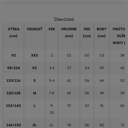
Dievčatá
VÝŠKA
VEĽKOSŤ
VEK
HRUDNÍK
PÁS
BOKY
VNÚTOR
(cm)
(cm)
(cm)
(cm)
DĹŽKA
NOHY (c
92
XXS
2
52
50
53
38
98/104
XS
3-4
57
54
59
45
110/116
S
5-6
61
56
64
52
122/128
M
7-8
65
58
69
59
134/140
L
9-
72
63
76
65
10
146/152
XL
11-
78
65
82
71