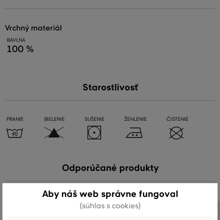
vrchný materiál
BAVLNA
100 %
Starostlivosť
PRANIE
BIELENIE
SUŠENIE
ŽEHLENIE
ČISTENIE
Odporúčané produkty
Aby náš web správne fungoval
(súhlas s cookies)