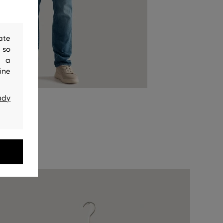
ate
 so
y a
ine
ady