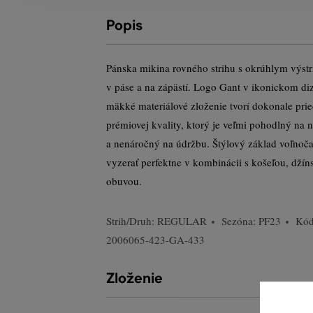
Popis
Pánska mikina rovného strihu s okrúhlym výst
v páse a na zápästí. Logo Gant v ikonickom diz
mäkké materiálové zloženie tvorí dokonale pri
prémiovej kvality, ktorý je veľmi pohodlný na n
a nenáročný na údržbu. Štýlový základ voľnoča
vyzerať perfektne v kombinácii s košeľou, dží
obuvou.
Strih/Druh:
REGULAR
Sezóna: PF23
Kód
2006065-423-GA-433
Zloženie