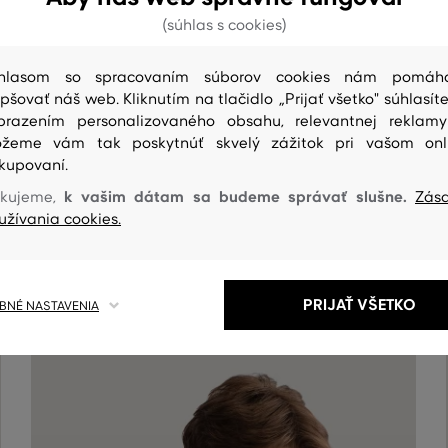
(súhlas s cookies)
hlasom so spracovaním súborov cookies nám pomáh
epšovať náš web. Kliknutím na tlačidlo „Prijať všetko" súhlasíte
brazením personalizovaného obsahu, relevantnej reklam
žeme vám tak poskytnúť skvelý zážitok pri vašom onl
kupovaní.
k vašim dátam sa budeme správať slušne.
kujeme,
Zás
ČISTENIE
užívania cookies.
PRIJAŤ VŠETKO
NÉ NASTAVENIA