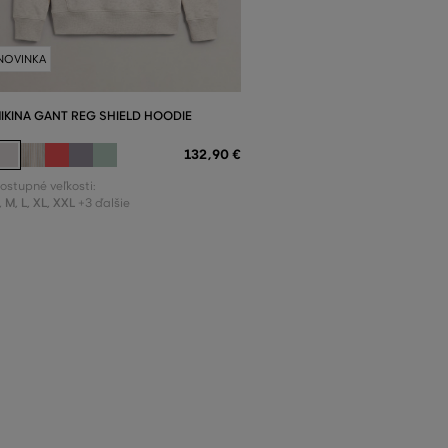
NOVINKA
IKINA GANT REG SHIELD HOODIE
132
,
90 €
ostupné veľkosti:
,
M
,
L
,
XL
,
XXL
+3 ďalšie