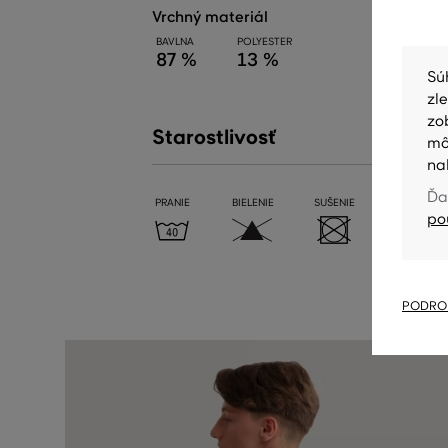
vrchný materiál
BAVLNA
POLYESTER
87 %
13 %
Sú
zl
zo
Starostlivosť
mô
na
Ďa
PRANIE
BIELENIE
SUŠENIE
ŽEHLENIE
po
PODROB