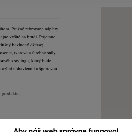
rihom. Pružné rebrované náplety
ajne vyšité na hrudi. Príjemne
edušný bavlnený džersej
osenie, tvarovo a farebne stály
sového stylingu, ktorý bude
nsovými nohavicami a športovou
 produktu:
Aby náš web správne fungoval