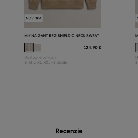
NOVINKA
MIKINA GANT REG SHIELD C-NECK SWEAT
M
124
,
90 €
Dostupné veľkosti:
D
S
,
M
,
L
,
XL
,
XXL
S
+3 ďalšie
Recenzie