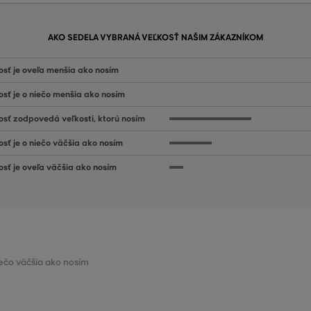
AKO SEDELA VYBRANÁ VEĽKOSŤ NAŠIM ZÁKAZNÍKOM
osť je oveľa menšia ako nosím
osť je o niečo menšia ako nosím
osť zodpovedá veľkosti, ktorú nosím
osť je o niečo väčšia ako nosím
osť je oveľa väčšia ako nosím
niečo väčšia ako nosím