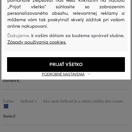
pomáhate zlepšovať náš web. Kliknutím na tlačidlo
„Prijať všetko" súhlasíte so zobrazením
Zuzana K.
personalizovaného obsahu, relevantnej reklamy a
môžeme vám tak poskytnúť skvelý zážitok pri vašom
online nakupovaní.
Farba
Veľkosť:
Ako sedí: Veľkosť zodpovedá veľkosti, ktorú
k vašim dátam sa budeme správať slušne.
Ďakujeme,
L
nosím
Zásady používania cookies.
Maksym P.
PRIJAŤ VŠETKO
Farba
Veľkosť:
Ako sedí: Veľkosť zodpovedá veľkosti, ktorú
L
nosím
PODROBNÉ NASTAVENIA
Denisa K.
Farba
Veľkosť: L
Ako sedí: Veľkosť je o niečo väčšia ako nosím
Stela F.