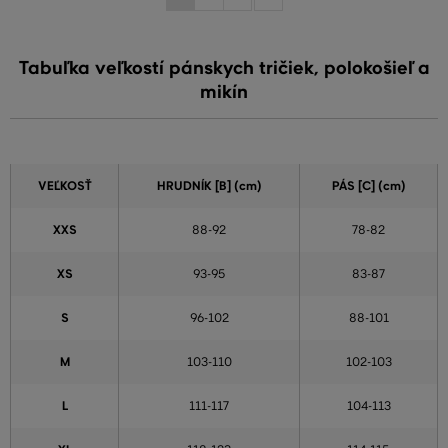
Tabuľka veľkostí pánskych tričiek, polokošieľ a
mikín
VEĽKOSŤ
HRUDNÍK [B] (cm)
PÁS [C] (cm)
XXS
88-92
78-82
XS
93-95
83-87
S
96-102
88-101
M
103-110
102-103
L
111-117
104-113