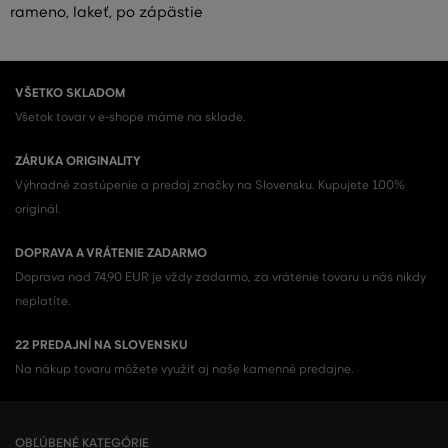
rameno, lakeť, po zápästie
VŠETKO SKLADOM
Všetok tovar v e-shope máme na sklade.
ZÁRUKA ORIGINALITY
Výhradné zastúpenie a predaj značky na Slovensku. Kupujete 100%
originál.
DOPRAVA A VRÁTENIE ZADARMO
Doprava nad 74,90 EUR je vždy zadarmo, za vrátenie tovaru u nás nikdy
neplatíte.
22 PREDAJNÍ NA SLOVENSKU
Na nákup tovaru môžete využiť aj naše kamenné predajne.
OBĽÚBENÉ KATEGÓRIE