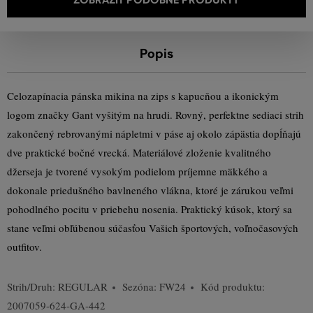
Popis
Celozapínacia pánska mikina na zips s kapucňou a ikonickým
logom značky Gant vyšitým na hrudi. Rovný, perfektne sediaci strih
zakončený rebrovanými nápletmi v páse aj okolo zápästia dopĺňajú
dve praktické bočné vrecká. Materiálové zloženie kvalitného
džerseja je tvorené vysokým podielom príjemne mäkkého a
dokonale priedušného bavlneného vlákna, ktoré je zárukou veľmi
pohodlného pocitu v priebehu nosenia. Praktický kúsok, ktorý sa
stane veľmi obľúbenou súčasťou Vašich športových, voľnočasových
outfitov.
Strih/Druh:
REGULAR
Sezóna: FW24
Kód produktu:
2007059-624-GA-442