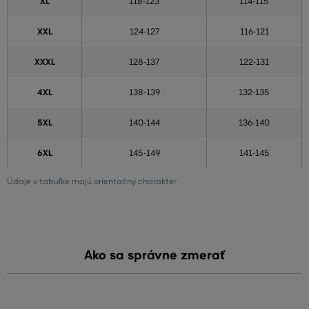
XL
118-123
114-115
XXL
124-127
116-121
XXXL
128-137
122-131
4XL
138-139
132-135
5XL
140-144
136-140
6XL
145-149
141-145
Údaje v tabuľke majú orientačný charakter
Ako sa správne zmerať