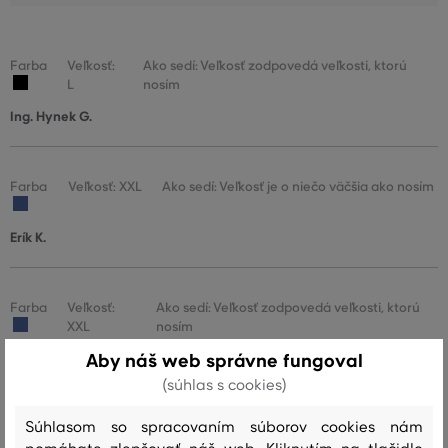
Farba
Veľkosť:
Ako sedí: Veľkosť zodpovedá veľkosti, ktorú
L
nosím
Ing. Hynek G.
Farba
Veľkosť: XXL
Ako sedí: Veľkosť je o niečo väčšia ako nosím
Erík K.
Farba
Veľkosť:
Ako sedí: Veľkosť zodpovedá veľkosti, ktorú
XXL
nosím
Aby náš web správne fungoval
Pavel H.
(súhlas s cookies)
Súhlasom so spracovaním súborov cookies nám
Farba
Veľkosť:
Ako sedí: Veľkosť zodpovedá veľkosti, ktorú
XXXL
nosím