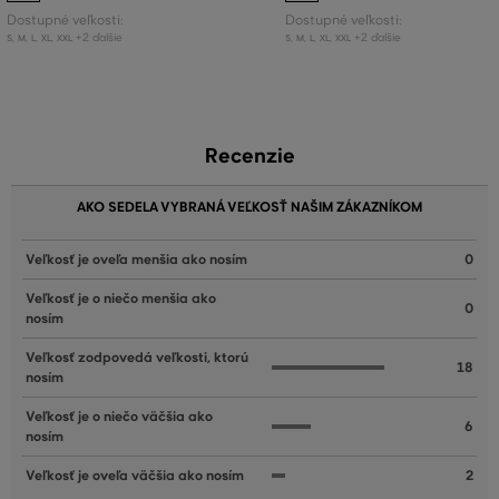
Dostupné veľkosti:
Dostupné veľkosti:
+2 ďalšie
+2 ďalšie
S
,
M
,
L
,
XL
,
XXL
S
,
M
,
L
,
XL
,
XXL
Recenzie
AKO SEDELA VYBRANÁ VEĽKOSŤ NAŠIM ZÁKAZNÍKOM
Veľkosť je oveľa menšia ako nosím
0
Veľkosť je o niečo menšia ako
0
nosím
Veľkosť zodpovedá veľkosti, ktorú
18
nosím
Veľkosť je o niečo väčšia ako
6
nosím
Veľkosť je oveľa väčšia ako nosím
2