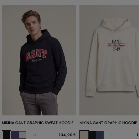
MIKINA GANT GRAPHIC SWEAT HOODIE
MIKINA GANT GRAPHIC HOODIE
134
,
90 €
1
+1
+1