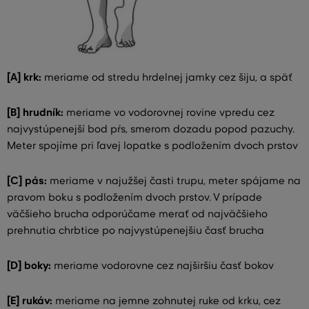
[A] krk:
meriame od stredu hrdelnej jamky cez šiju, a späť
[B] hrudník:
meriame vo vodorovnej rovine vpredu cez
najvystúpenejší bod pŕs, smerom dozadu popod pazuchy.
Meter spojíme pri ľavej lopatke s podložením dvoch prstov
[C] pás:
meriame v najužšej časti trupu, meter spájame na
pravom boku s podložením dvoch prstov. V prípade
väčšieho brucha odporúčame merať od najväčšieho
prehnutia chrbtice po najvystúpenejšiu časť brucha
[D] boky:
meriame vodorovne cez najširšiu časť bokov
[E] rukáv:
meriame na jemne zohnutej ruke od krku, cez