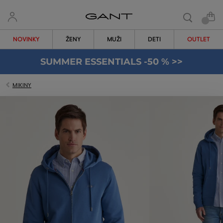
NOVINKY
ŽENY
MUŽI
DETI
OUTLET
SUMMER ESSENTIALS -50 % >>
MIKINY