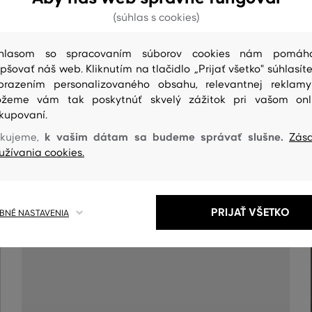
(súhlas s cookies)
hlasom so spracovaním súborov cookies nám pomáh
epšovať náš web. Kliknutím na tlačidlo „Prijať všetko" súhlasíte
brazením personalizovaného obsahu, relevantnej reklam
žeme vám tak poskytnúť skvelý zážitok pri vašom onl
kupovaní.
k vašim dátam sa budeme správať slušne.
kujeme,
Zás
ČISTENIE
užívania cookies.
PRIJAŤ VŠETKO
NÉ NASTAVENIA