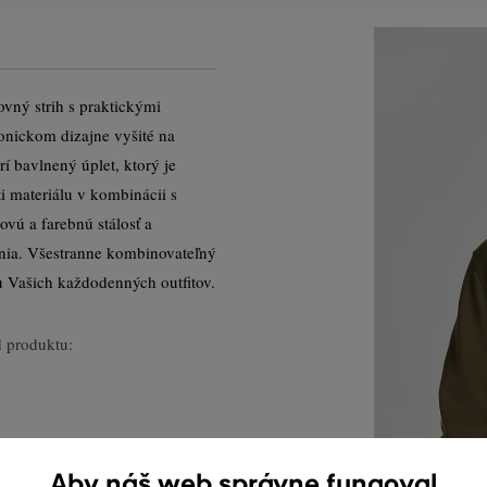
vný strih s praktickými
onickom dizajne vyšité na
í bavlnený úplet, ktorý je
i materiálu v kombinácii s
vú a farebnú stálosť a
nia. Všestranne kombinovateľný
u Vašich každodenných outfitov.
 produktu:
Aby náš web správne fungoval