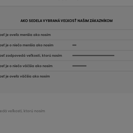
AKO SEDELA VYBRANÁ VEĽKOSŤ NAŠIM ZÁKAZNÍKOM
osť je oveľa menšia ako nosím
osť je o niečo menšia ako nosím
osť zodpovedá veľkosti, ktorú nosím
osť je o niečo väčšia ako nosím
osť je oveľa väčšia ako nosím
edá veľkosti, ktorú nosím