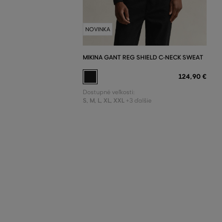
NOVINKA
MIKINA GANT REG SHIELD C-NECK SWEAT
124
,
90 €
Dostupné veľkosti:
S
,
M
,
L
,
XL
,
XXL
+3 ďalšie