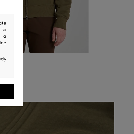
ate
 so
y a
ine
ady