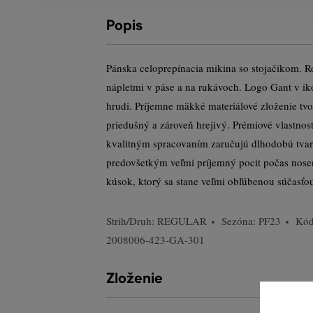
Popis
Pánska celoprepínacia mikina so stojačikom. Ro
nápletmi v páse a na rukávoch. Logo Gant v ik
hrudi. Príjemne mäkké materiálové zloženie tvor
priedušný a zároveň hrejivý. Prémiové vlastnost
kvalitným spracovaním zaručujú dlhodobú tvaro
predovšetkým veľmi príjemný pocit počas nose
kúsok, ktorý sa stane veľmi obľúbenou súčasťo
Strih/Druh:
REGULAR
Sezóna: PF23
Kód
2008006-423-GA-301
Zloženie