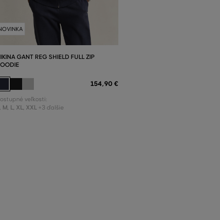
NOVINKA
IKINA GANT REG SHIELD FULL ZIP
OODIE
154
,
90 €
ostupné veľkosti:
,
M
,
L
,
XL
,
XXL
+3 ďalšie