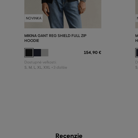
NOVINKA
MIKINA GANT REG SHIELD FULL ZIP
M
HOODIE
H
154
,
90 €
Dostupné veľkosti:
D
S
,
M
,
L
,
XL
,
XXL
S
+3 ďalšie
Recenzie