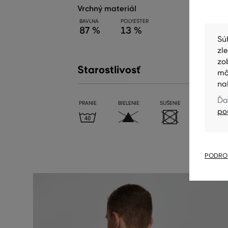
vrchný materiál
BAVLNA
POLYESTER
87 %
13 %
Sú
zl
zo
Starostlivosť
mô
na
Ďa
PRANIE
BIELENIE
SUŠENIE
ŽEHLENIE
po
PODROB