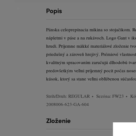
Popis
Pánska celoprepínacia mikina so stojačikom. Ro
nápletmi v páse a na rukávoch. Logo Gant v ik
hrudi. Príjemne mäkké materiálové zloženie tvor
priedušný a zároveň hrejivý. Prémiové vlastnost
kvalitným spracovaním zaručujú dlhodobú tvaro
predovšetkým veľmi príjemný pocit počas nose
kúsok, ktorý sa stane veľmi obľúbenou súčasťo
Strih/Druh:
REGULAR
Sezóna: FW23
Kó
2008006-623-GA-604
Zloženie