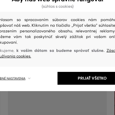
(súhlas s cookies)
hlasom so spracovaním súborov cookies nám pomáh
epšovať náš web. Kliknutím na tlačidlo „Prijať všetko" súhlasíte
brazením personalizovaného obsahu, relevantnej reklam
žeme vám tak poskytnúť skvelý zážitok pri vašom onl
kupovaní.
k vašim dátam sa budeme správať slušne.
kujeme,
Zás
ČISTENIE
užívania cookies.
PRIJAŤ VŠETKO
NÉ NASTAVENIA