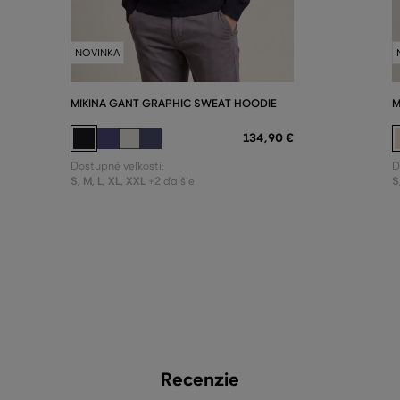
NOVINKA
MIKINA GANT GRAPHIC SWEAT HOODIE
M
134
,
90 €
Dostupné veľkosti:
D
S
,
M
,
L
,
XL
,
XXL
S
+2 ďalšie
Recenzie