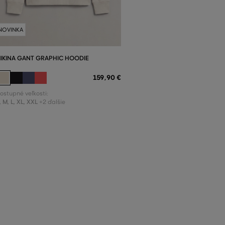
NOVINKA
IKINA GANT GRAPHIC HOODIE
159
,
90 €
ostupné veľkosti:
,
M
,
L
,
XL
,
XXL
+2 ďalšie