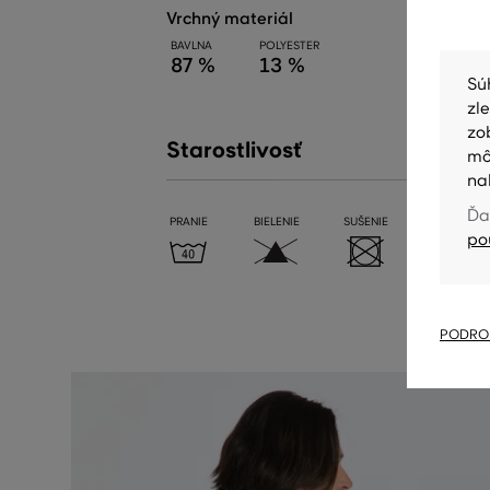
vrchný materiál
BAVLNA
POLYESTER
87 %
13 %
Sú
zl
zo
Starostlivosť
mô
na
Ďa
PRANIE
BIELENIE
SUŠENIE
ŽEHLENIE
po
PODROB