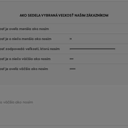
AKO SEDELA VYBRANÁ VEĽKOSŤ NAŠIM ZÁKAZNÍKOM
osť je oveľa menšia ako nosím
osť je o niečo menšia ako nosím
osť zodpovedá veľkosti, ktorú nosím
osť je o niečo väčšia ako nosím
osť je oveľa väčšia ako nosím
ečo väčšia ako nosím