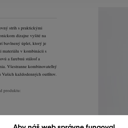
vný strih s praktickými
onickom dizajne vyšité na
í bavlnený úplet, ktorý je
i materiálu v kombinácii s
vú a farebnú stálosť a
nia. Všestranne kombinovateľný
u Vašich každodenných outfitov.
d produktu:
Aby náš web správne fungoval