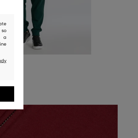
ate
 so
y a
ine
ady