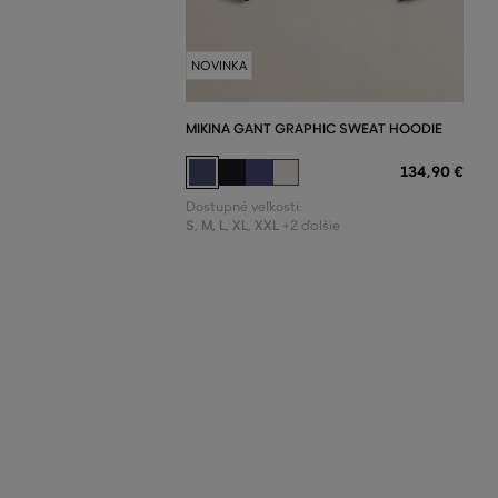
NOVINKA
MIKINA GANT GRAPHIC SWEAT HOODIE
134
,
90 €
Dostupné veľkosti:
S
,
M
,
L
,
XL
,
XXL
+2 ďalšie