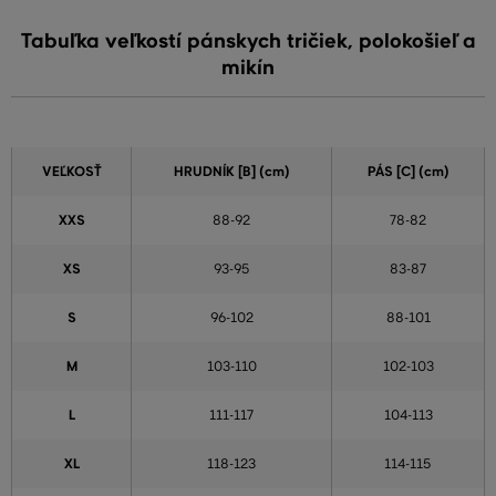
Tabuľka veľkostí pánskych tričiek, polokošieľ a
mikín
VEĽKOSŤ
HRUDNÍK [B] (cm)
PÁS [C] (cm)
XXS
88-92
78-82
XS
93-95
83-87
S
96-102
88-101
M
103-110
102-103
L
111-117
104-113
XL
118-123
114-115