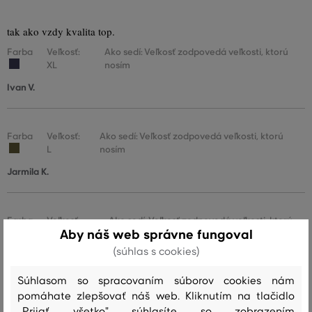
tak ako vzdy kvalita top.
Farba
Veľkosť:
Ako sedí: Veľkosť zodpovedá veľkosti, ktorú
XL
nosím
Ivan V.
Farba
Veľkosť:
Ako sedí: Veľkosť zodpovedá veľkosti, ktorú
L
nosím
Jarmila K.
Farba
Veľkosť:
Ako sedí: Veľkosť zodpovedá veľkosti, ktorú
Aby náš web správne fungoval
XXL
nosím
(súhlas s cookies)
ZUZANA K.
Súhlasom so spracovaním súborov cookies nám
pomáhate zlepšovať náš web. Kliknutím na tlačidlo
Farba
Veľkosť:
Ako sedí: Veľkosť zodpovedá veľkosti, ktorú
„Prijať všetko" súhlasíte so zobrazením