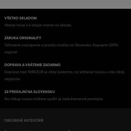
VŠETKO SKLADOM
Všetok tovar v e-shope máme na sklade.
ZÁRUKA ORIGINALITY
Výhradné zastúpenie a predaj značky na Slovensku. Kupujete 100%
originál.
DOPRAVA A VRÁTENIE ZADARMO
Doprava nad 74,90 EUR je vždy zadarmo, za vrátenie tovaru u nás nikdy
neplatíte.
22 PREDAJNÍ NA SLOVENSKU
Na nákup tovaru môžete využiť aj naše kamenné predajne.
OBĽÚBENÉ KATEGÓRIE