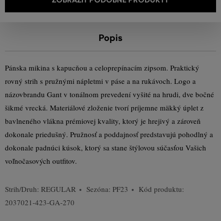
Popis
Pánska mikina s kapucňou a celoprepínacím zipsom. Praktický
rovný strih s pružnými nápletmi v páse a na rukávoch. Logo a
názovbrandu Gant v tonálnom prevedení vyšité na hrudi, dve bočné
šikmé vrecká. Materiálové zloženie tvorí príjemne mäkký úplet z
bavlneného vlákna prémiovej kvality, ktorý je hrejivý a zároveň
dokonale priedušný. Pružnosť a poddajnosť predstavujú pohodlný a
dokonale padnúci kúsok, ktorý sa stane štýlovou súčasťou Vašich
voľnočasových outfitov.
Strih/Druh:
REGULAR
Sezóna: PF23
Kód produktu:
2037021-423-GA-270