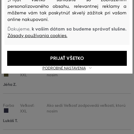
5XL
nosím
personalizovaného obsahu, relevantnej reklamy a
Martin M.
môžeme vám tak poskytnúť skvelý zážitok pri vašom
online nakupovaní.
k vašim dátam sa budeme správať slušne.
Ďakujeme,
Farba
Veľkosť:
Ako sedí: Veľkosť zodpovedá veľkosti, ktorú
Zásady používania cookies.
XL
nosím
Petr J.
PRIJAŤ VŠETKO
PODROBNÉ NASTAVENIA
Farba
Veľkosť:
Ako sedí: Veľkosť zodpovedá veľkosti, ktorú
XXL
nosím
Jéňa Z.
Farba
Veľkosť:
Ako sedí: Veľkosť zodpovedá veľkosti, ktorú
XXL
nosím
Lukáš T.