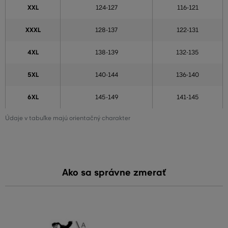
XXL
124-127
116-121
XXXL
128-137
122-131
4XL
138-139
132-135
5XL
140-144
136-140
6XL
145-149
141-145
Údaje v tabuľke majú orientačný charakter
Ako sa správne zmerať