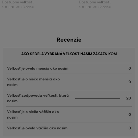
Dostupné veľkosti:
Dostupné veľkosti:
+3 ďalšie
+2 ďalšie
S
,
M
,
L
,
XL
,
XXL
S
,
M
,
L
,
XL
,
XXL
Recenzie
AKO SEDELA VYBRANÁ VEĽKOSŤ NAŠIM ZÁKAZNÍKOM
Veľkosť je oveľa menšia ako nosím
0
Veľkosť je o niečo menšia ako
0
nosím
Veľkosť zodpovedá veľkosti, ktorú
20
nosím
Veľkosť je o niečo väčšia ako
0
nosím
Veľkosť je oveľa väčšia ako nosím
0