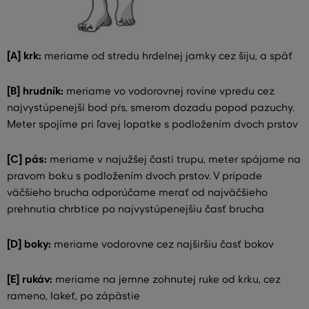
[A] krk:
meriame od stredu hrdelnej jamky cez šiju, a späť
[B] hrudník:
meriame vo vodorovnej rovine vpredu cez
najvystúpenejší bod pŕs, smerom dozadu popod pazuchy.
Meter spojíme pri ľavej lopatke s podložením dvoch prstov
[C] pás:
meriame v najužšej časti trupu, meter spájame na
pravom boku s podložením dvoch prstov. V prípade
väčšieho brucha odporúčame merať od najväčšieho
prehnutia chrbtice po najvystúpenejšiu časť brucha
[D] boky:
meriame vodorovne cez najširšiu časť bokov
[E] rukáv:
meriame na jemne zohnutej ruke od krku, cez
rameno, lakeť, po zápästie