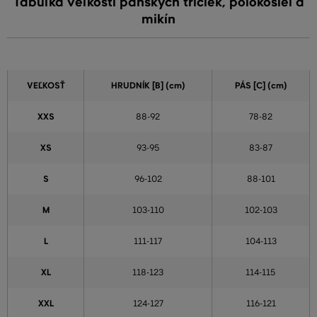
Tabuľka veľkostí pánskych tričiek, polokošieľ a
mikín
VEĽKOSŤ
HRUDNÍK [B] (cm)
PÁS [C] (cm)
XXS
88-92
78-82
XS
93-95
83-87
S
96-102
88-101
M
103-110
102-103
L
111-117
104-113
XL
118-123
114-115
XXL
124-127
116-121