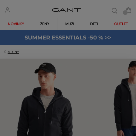
NOVINKY
ŽENY
MUŽI
DETI
OUTLET
SUMMER ESSENTIALS -50 % >>
MIKINY