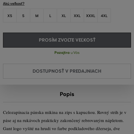
Akú veľkosť?
XS
S
M
L
XL
XXL
XXXL
4XL
PROSÍM ZVOĽTE VEĽKOSŤ
Pozajtra
u Vás
DOSTUPNOSŤ V PREDAJNIACH
Popis
Celozapínacia pánska mikina na zips s kapucňou. Rovný strih je v
páse aj na rukávoch prakticky zakončený rebrovaným nápletom.
Gant logo vyšité na hrudi vo farbe podkladového džerseja, dve