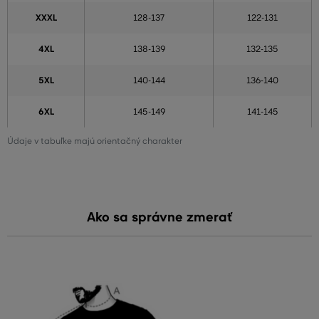
XXXL
128-137
122-131
4XL
138-139
132-135
5XL
140-144
136-140
6XL
145-149
141-145
Údaje v tabuľke majú orientačný charakter
Ako sa správne zmerať