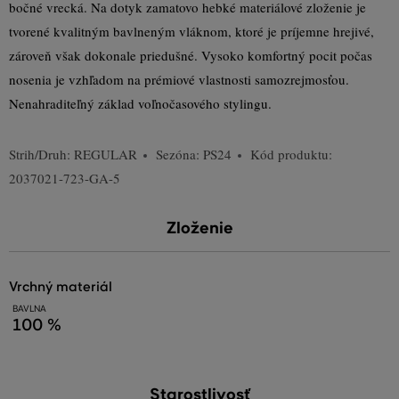
bočné vrecká. Na dotyk zamatovo hebké materiálové zloženie je
tvorené kvalitným bavlneným vláknom, ktoré je príjemne hrejivé,
zároveň však dokonale priedušné. Vysoko komfortný pocit počas
nosenia je vzhľadom na prémiové vlastnosti samozrejmosťou.
Nenahraditeľný základ voľnočasového stylingu.
Strih/Druh:
REGULAR
Sezóna: PS24
Kód produktu:
2037021-723-GA-5
Zloženie
vrchný materiál
BAVLNA
100 %
Starostlivosť