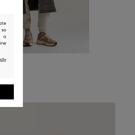
ate
 so
y a
ine
ady