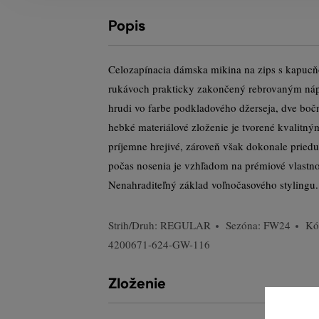
Popis
Celozapínacia dámska mikina na zips s kapucňo
rukávoch prakticky zakončený rebrovaným nápl
hrudi vo farbe podkladového džerseja, dve bo
hebké materiálové zloženie je tvorené kvalitn
príjemne hrejivé, zároveň však dokonale pried
počas nosenia je vzhľadom na prémiové vlastn
Nenahraditeľný základ voľnočasového stylingu.
Strih/Druh:
REGULAR
Sezóna: FW24
Kó
4200671-624-GW-116
Zloženie