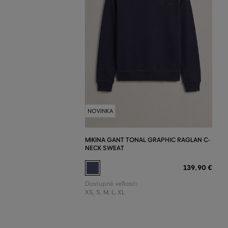
NOVINKA
MIKINA GANT TONAL GRAPHIC RAGLAN C-
NECK SWEAT
139
,
90 €
Dostupné veľkosti:
XS
,
S
,
M
,
L
,
XL