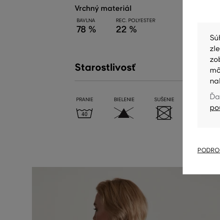
vrchný materiál
BAVLNA
REC. POLYESTER
78 %
22 %
Sú
zl
zo
Starostlivosť
mô
na
Ďa
PRANIE
BIELENIE
SUŠENIE
ŽEHLENIE
po
PODROB