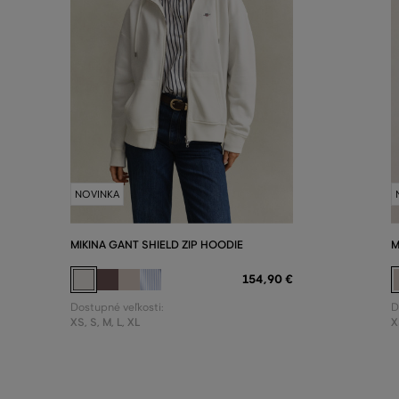
NOVINKA
MIKINA GANT SHIELD ZIP HOODIE
M
154
,
90 €
Dostupné veľkosti:
D
XS
,
S
,
M
,
L
,
XL
X