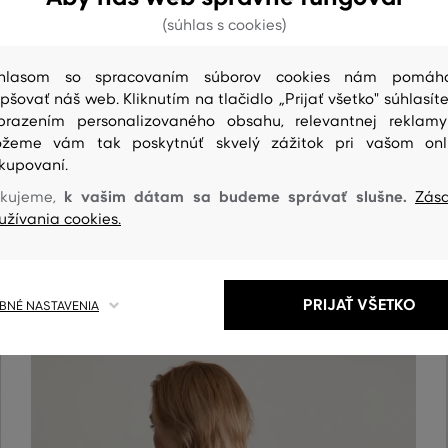
(súhlas s cookies)
hlasom so spracovaním súborov cookies nám pomáh
epšovať náš web. Kliknutím na tlačidlo „Prijať všetko" súhlasíte
brazením personalizovaného obsahu, relevantnej reklam
žeme vám tak poskytnúť skvelý zážitok pri vašom onl
kupovaní.
k vašim dátam sa budeme správať slušne.
kujeme,
Zás
ČISTENIE
užívania cookies.
PRIJAŤ VŠETKO
NÉ NASTAVENIA