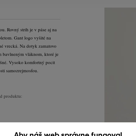
u. Rovný strih je v páse aj na
etom. Gant logo vyšité na
čné vrecká. Na dotyk zamatovo
ým bavlneným vláknom, ktoré je
ušné. Vysoko komfortný pocit
osti samozrejmosťou.
d produktu:
Aby náš web správne fungoval