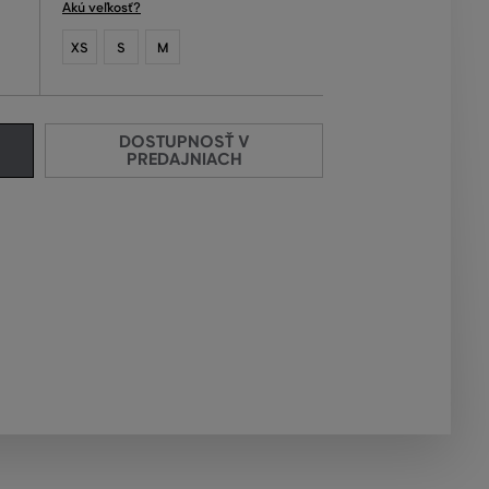
Akú veľkosť?
XS
S
M
DOSTUPNOSŤ V
PREDAJNIACH