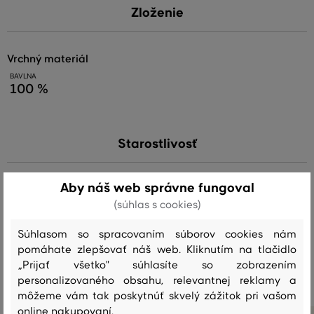
Zloženie
vrchný materiál
BAVLNA
100 %
Starostlivosť
Aby náš web správne fungoval
PRANIE
BIELENIE
SUŠENIE
ŽEHLENIE
ČISTENIE
(súhlas s cookies)
Súhlasom so spracovaním súborov cookies nám
pomáhate zlepšovať náš web. Kliknutím na tlačidlo
Odporúčané produkty
„Prijať všetko" súhlasíte so zobrazením
personalizovaného obsahu, relevantnej reklamy a
môžeme vám tak poskytnúť skvelý zážitok pri vašom
online nakupovaní.