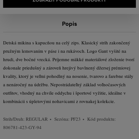
Popis
Detská mikina s kapucňou na celý zips. Klasický strih zakončený
pružným lemovaním v páse i na rukávoch. Logo Gant vyšité na
hrudi, dve bočné vrecká. Príjemne mäkké materiálové zloženie tvorí
dokonale priedušný a zároveň hrejivý bavlnený džersej prémiovej
kvality, ktorý je veľmi pohodlný na nosenie, tvarovo a farebne stály
a nenáročný na údržbu. Nepostrádateľný základ voľnočasových
outfitov, vhodný na chvíle oddychu i športové vyžitie, ideálne v
kombinácii s úpletovými nohavicami z rovnakej kolekcie.
Strih/Druh:
REGULAR
Sezóna: PF23
Kód produktu:
806781-423-GY-94