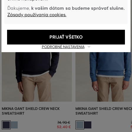
k vašim dátam sa budeme správať slušne.
Ďakujeme,
Zásady používania cookies.
PRIJAŤ VŠETKO
PODROBNÉ NASTAVENIA
MIKINA GANT SHIELD CREW NECK
MIKINA GANT SHIELD CREW NEC
SWEATSHIRT
SWEATSHIRT
74
,
90 €
52
,
40 €