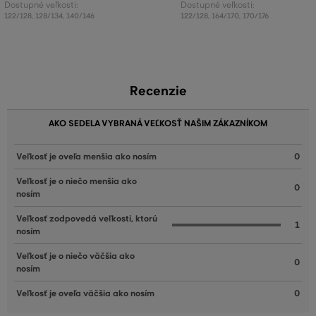
Dostupné veľkosti:
Dostupné veľkosti:
122/128
,
128/134
,
140/146
122/128
,
164/170
,
170/176
Recenzie
AKO SEDELA VYBRANÁ VEĽKOSŤ NAŠIM ZÁKAZNÍKOM
Veľkosť je oveľa menšia ako nosím
0
Veľkosť je o niečo menšia ako
0
nosím
Veľkosť zodpovedá veľkosti, ktorú
1
nosím
Veľkosť je o niečo väčšia ako
0
nosím
Veľkosť je oveľa väčšia ako nosím
0