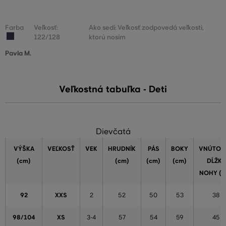
Farba
Veľkosť:
Ako sedí: Veľkosť zodpovedá veľkosti,
122/128
ktorú nosím
Pavla M.
Veľkostná tabuľka - Deti
Dievčatá
VÝŠKA
VEĽKOSŤ
VEK
HRUDNÍK
PÁS
BOKY
VNÚTOR
(cm)
(cm)
(cm)
(cm)
DĹŽKA
NOHY (c
92
XXS
2
52
50
53
38
98/104
XS
3-4
57
54
59
45