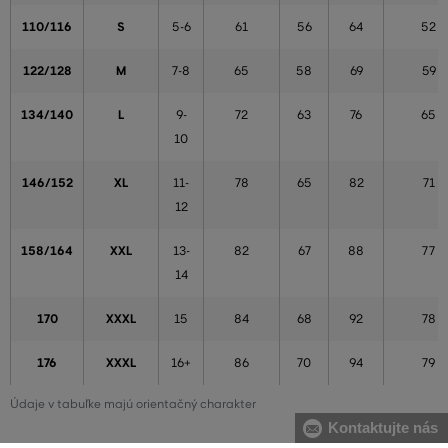
110/116
S
5-6
61
56
64
52
122/128
M
7-8
65
58
69
59
134/140
L
9-
72
63
76
65
10
146/152
XL
11-
78
65
82
71
12
158/164
XXL
13-
82
67
88
77
14
170
XXXL
15
84
68
92
78
176
XXXL
16+
86
70
94
79
Údaje v tabuľke majú orientačný charakter
Kontaktujte nás