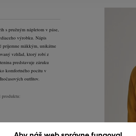
rih s pružným nápletom v páse,
sediaceho výrobku. Nápis
ené príjemne mäkkým, unikátne
vaný vzhľad, ktorý robí z
etenina predstavuje záruku
oko komfortného pocitu v
ľnočasových outfitov.
 produktu:
Aby náš web správne fungoval