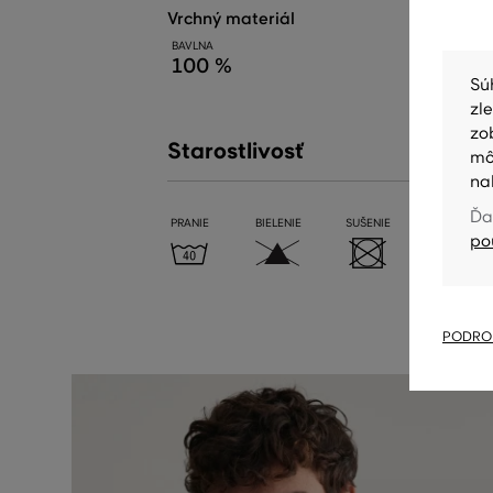
vrchný materiál
BAVLNA
100 %
Sú
zl
zo
Starostlivosť
mô
na
Ďa
PRANIE
BIELENIE
SUŠENIE
ŽEHLENIE
po
PODROB