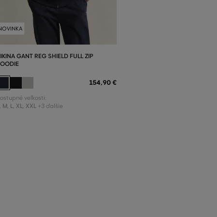
NOVINKA
IKINA GANT REG SHIELD FULL ZIP
OODIE
154
,
90 €
ostupné veľkosti:
,
M
,
L
,
XL
,
XXL
+3 ďalšie