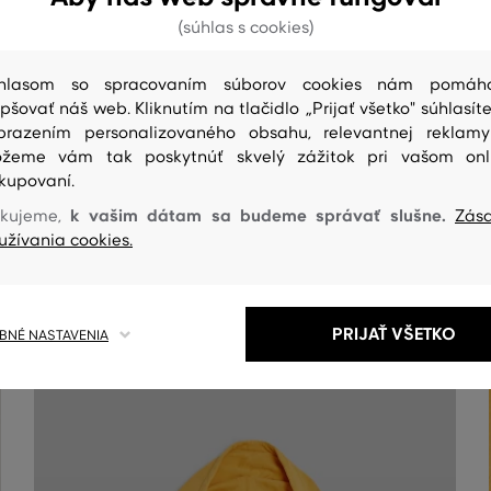
(súhlas s cookies)
hlasom so spracovaním súborov cookies nám pomáh
epšovať náš web. Kliknutím na tlačidlo „Prijať všetko" súhlasíte
brazením personalizovaného obsahu, relevantnej reklam
žeme vám tak poskytnúť skvelý zážitok pri vašom onl
kupovaní.
k vašim dátam sa budeme správať slušne.
kujeme,
Zás
ČISTENIE
užívania cookies.
PRIJAŤ VŠETKO
NÉ NASTAVENIA