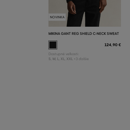
NOVINKA
MIKINA GANT REG SHIELD C-NECK SWEAT
124
,
90 €
Dostupné veľkosti:
S
,
M
,
L
,
XL
,
XXL
+3 ďalšie