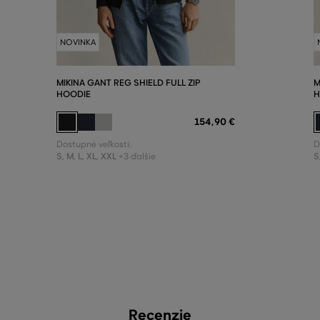
NOVINKA
MIKINA GANT REG SHIELD FULL ZIP
M
HOODIE
H
154
,
90 €
Dostupné veľkosti:
D
S
,
M
,
L
,
XL
,
XXL
S
+3 ďalšie
Recenzie