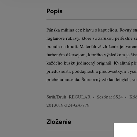
Popis
Pánska mikina cez hlavu s kapucňou. Rovný st
raglánové rukávy, ktoré sú zárukou perfektne 
brandu na hrudi. Materiálové zloženie je tvor
farbeným džersejom, ktorého výsledkom je šiso
každého kúsku jedinečný originál. Kvalitná pl
priedušnosti, poddajnosti a predovšetkým vys
priebehu nosenia. Šmrcovný základ letných, vo
Strih/Druh:
REGULAR
Sezóna: SS24
Kód
2013019-324-GA-779
Zloženie