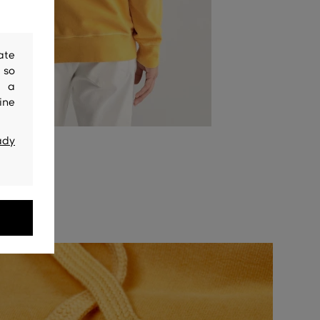
ate
 so
y a
ine
ady