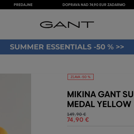
PREDAJNE
DOPRAVA NAD 74,90 EUR ZADARMO
SUMMER ESSENTIALS -50 % >>
ZĽAVA -50 %
MIKINA GANT S
MEDAL YELLOW
149
,
90 €
74
,
90 €