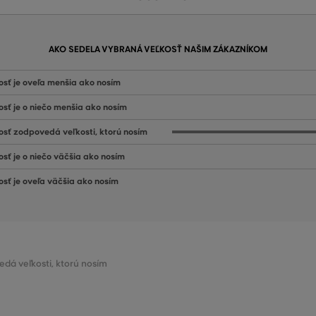
AKO SEDELA VYBRANÁ VEĽKOSŤ NAŠIM ZÁKAZNÍKOM
osť je oveľa menšia ako nosím
osť je o niečo menšia ako nosím
osť zodpovedá veľkosti, ktorú nosím
osť je o niečo väčšia ako nosím
osť je oveľa väčšia ako nosím
edá veľkosti, ktorú nosím