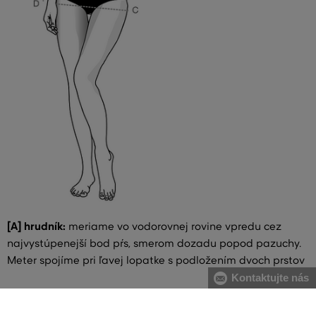
[A] hrudník:
meriame vo vodorovnej rovine vpredu cez
najvystúpenejší bod pŕs, smerom dozadu popod pazuchy.
Meter spojíme pri ľavej lopatke s podložením dvoch prstov
Kontaktujte nás
[B] pás:
meriame v najužšej časti trupu, meter spájame na
pravom boku s podložením dvoch prstov. V prípade