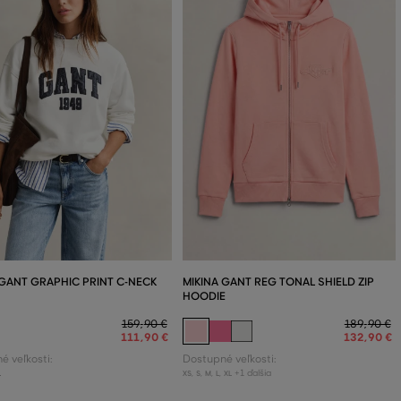
 GANT GRAPHIC PRINT C-NECK
MIKINA GANT REG TONAL SHIELD ZIP
HOODIE
159
,
90 €
189
,
90 €
111
,
90 €
132
,
90 €
é veľkosti:
Dostupné veľkosti:
L
+1 ďalšia
XS
,
S
,
M
,
L
,
XL