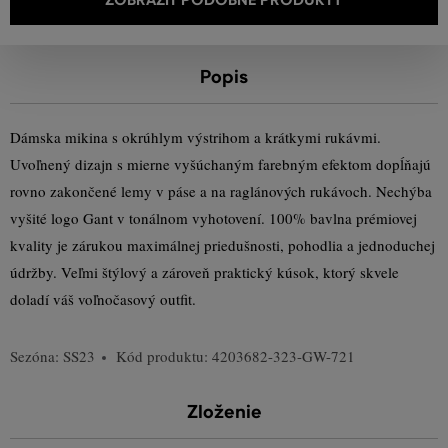
Popis
Dámska mikina s okrúhlym výstrihom a krátkymi rukávmi.
Uvoľnený dizajn s mierne vyšúchaným farebným efektom dopĺňajú
rovno zakončené lemy v páse a na raglánových rukávoch. Nechýba
vyšité logo Gant v tonálnom vyhotovení. 100% bavlna prémiovej
kvality je zárukou maximálnej priedušnosti, pohodlia a jednoduchej
údržby. Veľmi štýlový a zároveň praktický kúsok, ktorý skvele
doladí váš voľnočasový outfit.
Sezóna: SS23
Kód produktu:
4203682-323-GW-721
Zloženie