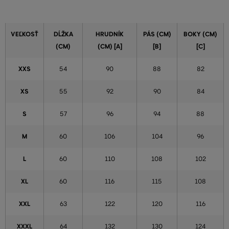
VEĽKOSŤ
DĹŽKA
HRUDNÍK
PÁS (CM)
BOKY (CM)
(CM)
(CM) [A]
[B]
[C]
XXS
54
90
88
82
XS
55
92
90
84
S
57
96
94
88
M
60
106
104
96
L
60
110
108
102
XL
60
116
115
108
XXL
63
122
120
116
XXXL
64
132
130
124