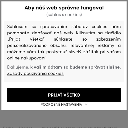
Aby náš web správne fungoval
(súhlas s cookies)
Recenzie
Súhlasom so spracovaním súborov cookies nám
pomáhate zlepšovať náš web. Kliknutím na tlačidlo
AKO SEDELA VYBRANÁ VEĽKOSŤ NAŠIM ZÁKAZNÍKOM
„Prijať všetko" súhlasíte so zobrazením
personalizovaného obsahu, relevantnej reklamy a
Veľkosť je oveľa menšia ako nosím
0
môžeme vám tak poskytnúť skvelý zážitok pri vašom
online nakupovaní.
Veľkosť je o niečo menšia ako
0
nosím
k vašim dátam sa budeme správať slušne.
Ďakujeme,
Zásady používania cookies.
Veľkosť zodpovedá veľkosti, ktorú
7
nosím
Veľkosť je o niečo väčšia ako
0
nosím
PRIJAŤ VŠETKO
Veľkosť je oveľa väčšia ako nosím
0
PODROBNÉ NASTAVENIA