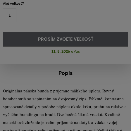
Akú veľkosť?
L
PROSÍM ZVOĽTE VEĽKOSŤ
11. 8. 2026
u Vás
Popis
Originálna pánska bunda z príjemne mäkkého úpletu. Rovný
bomber strih so zapínaním na dvojcestný zips. Efektné, kontrastne
spracované detaily v podobe nápletu okolo krku, pruhu na rukáve a
vyšitého brandingu na hrudi. Dve bočné šikmé vrecká. Kvalitné
materiálové zloženie je veľmi príjemné na dotyk a vďaka svojej
pružnosti zaručuje veľmi príjemný pocit pri nosení. Veľmi štýlový