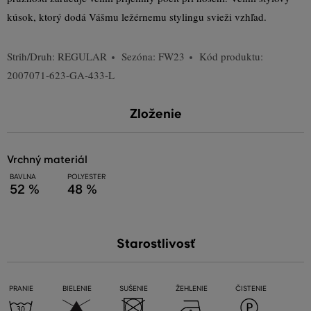
kúsok, ktorý dodá Vášmu ležérnemu stylingu svieži vzhľad.
Strih/Druh:
REGULAR
Sezóna: FW23
Kód produktu:
2007071-623-GA-433-L
Zloženie
vrchný materiál
BAVLNA
POLYESTER
52 %
48 %
Starostlivosť
PRANIE
BIELENIE
SUŠENIE
ŽEHLENIE
ČISTENIE