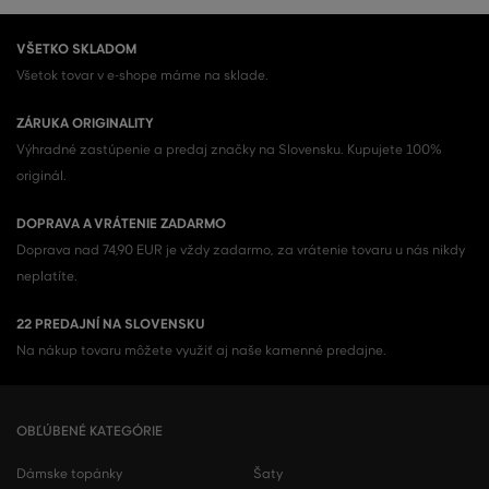
VŠETKO SKLADOM
Všetok tovar v e-shope máme na sklade.
ZÁRUKA ORIGINALITY
Výhradné zastúpenie a predaj značky na Slovensku. Kupujete 100%
originál.
DOPRAVA A VRÁTENIE ZADARMO
Doprava nad 74,90 EUR je vždy zadarmo, za vrátenie tovaru u nás nikdy
neplatíte.
22 PREDAJNÍ NA SLOVENSKU
Na nákup tovaru môžete využiť aj naše kamenné predajne.
OBĽÚBENÉ KATEGÓRIE
Dámske topánky
Šaty