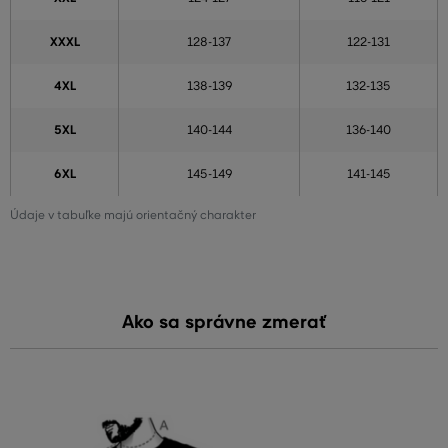
XXXL
128-137
122-131
4XL
138-139
132-135
5XL
140-144
136-140
6XL
145-149
141-145
Údaje v tabuľke majú orientačný charakter
Ako sa správne zmerať