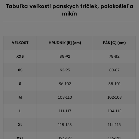
Tabuľka veľkostí pánskych tričiek, polokošieľ a
mikín
VEĽKOSŤ
HRUDNÍK [B] (cm)
PÁS [C] (cm)
XXS
88-92
78-82
XS
93-95
83-87
S
96-102
88-101
M
103-110
102-103
L
111-117
104-113
XL
118-123
114-115
XXL
124-127
116-121