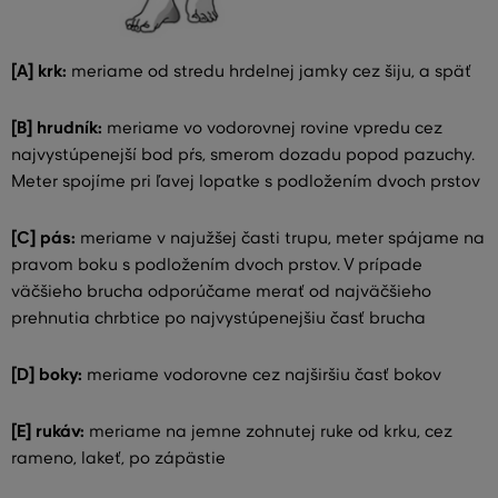
[A] krk:
meriame od stredu hrdelnej jamky cez šiju, a späť
[B] hrudník:
meriame vo vodorovnej rovine vpredu cez
najvystúpenejší bod pŕs, smerom dozadu popod pazuchy.
Meter spojíme pri ľavej lopatke s podložením dvoch prstov
[C] pás:
meriame v najužšej časti trupu, meter spájame na
pravom boku s podložením dvoch prstov. V prípade
väčšieho brucha odporúčame merať od najväčšieho
prehnutia chrbtice po najvystúpenejšiu časť brucha
[D] boky:
meriame vodorovne cez najširšiu časť bokov
[E] rukáv:
meriame na jemne zohnutej ruke od krku, cez
rameno, lakeť, po zápästie