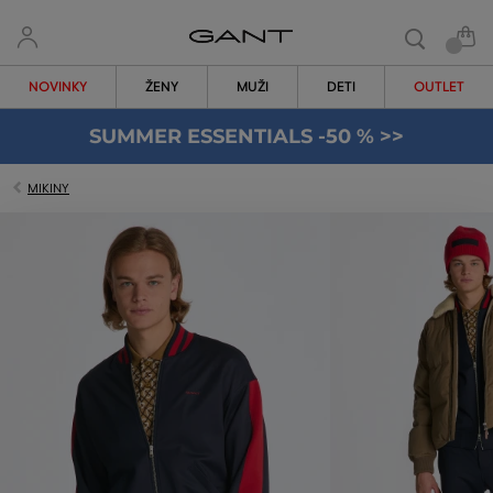
NOVINKY
ŽENY
MUŽI
DETI
OUTLET
SUMMER ESSENTIALS -50 % >>
MIKINY