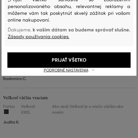
2
nosím
personalizovaného obsahu, relevantnej reklamy a
môžeme vám tak poskytnúť skvelý zážitok pri vašom
Veľkosť je o niečo väčšia ako
1
nosím
online nakupovaní.
k vašim dátam sa budeme správať slušne.
Ďakujeme,
Veľkosť je oveľa väčšia ako nosím
0
Zásady používania cookies.
Mikina je moc pekna,mam jako darek,urcite se bude libit.
PRIJAŤ VŠETKO
Farba
Veľkosť:
Ako sedí: Veľkosť zodpovedá veľkosti, ktorú
XXL
nosím
PODROBNÉ NASTAVENIA
Radomira C.
Veľkosť väčšia vraciam
Farba
Veľkosť:
Ako sedí: Veľkosť je o niečo väčšia ako
XXXL
nosím
Judita K.