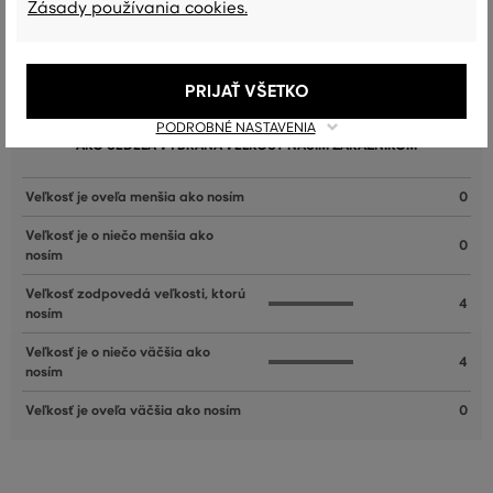
Zásady používania cookies.
PRIJAŤ VŠETKO
Recenzie
PODROBNÉ NASTAVENIA
AKO SEDELA VYBRANÁ VEĽKOSŤ NAŠIM ZÁKAZNÍKOM
Veľkosť je oveľa menšia ako nosím
0
Veľkosť je o niečo menšia ako
0
nosím
Veľkosť zodpovedá veľkosti, ktorú
4
nosím
Veľkosť je o niečo väčšia ako
4
nosím
Veľkosť je oveľa väčšia ako nosím
0