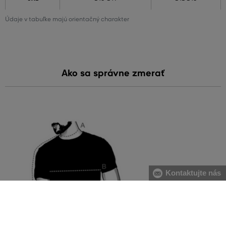
Údaje v tabuľke majú orientačný charakter
Ako sa správne zmerať
Kontaktujte nás