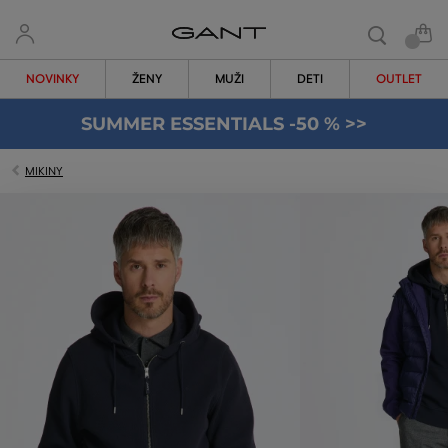
NOVINKY
ŽENY
MUŽI
DETI
OUTLET
SUMMER ESSENTIALS -50 % >>
MIKINY