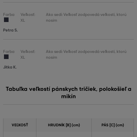
Farba
Veľkosť:
Ako sedí: Veľkosť zodpovedá veľkosti, ktorú
XL
nosím
Petra S.
Farba
Veľkosť:
Ako sedí: Veľkosť zodpovedá veľkosti, ktorú
XL
nosím
Jitka K.
Tabuľka veľkostí pánskych tričiek, polokošieľ a
mikín
VEĽKOSŤ
HRUDNÍK [B] (cm)
PÁS [C] (cm)