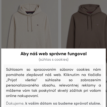
Aby náš web správne fungoval
(súhlas s cookies)
Súhlasom so spracovaním súborov cookies nám
pomáhate zlepšovať náš web. Kliknutím na tlačidlo
„Prijať všetko" súhlasíte so zobrazením
MIKINA GANT REG SHIELD HOODIE
MIKINA GANT REG SHIELD HOOD
personalizovaného obsahu, relevantnej reklamy a
môžeme vám tak poskytnúť skvelý zážitok pri vašom
132
,
90 €
1
+2
+2
online nakupovaní.
Dostupné veľkosti:
Dostupné veľkosti:
+3 ďalšie
+3 ďalšie
S
,
M
,
L
,
XL
,
XXL
S
,
M
,
L
,
XL
,
XXL
k vašim dátam sa budeme správať slušne.
Ďakujeme,