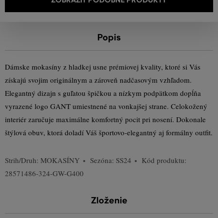
Popis
Dámske mokasíny z hladkej usne prémiovej kvality, ktoré si Vás
získajú svojim originálnym a zároveň nadčasovým vzhľadom.
Elegantný dizajn s guľatou špičkou a nízkym podpätkom dopĺňa
vyrazené logo GANT umiestnené na vonkajšej strane. Celokožený
interiér zaručuje maximálne komfortný pocit pri nosení. Dokonale
štýlová obuv, ktorá doladí Váš športovo-elegantný aj formálny outfit.
Strih/Druh:
MOKASÍNY
Sezóna: SS24
Kód produktu:
28571486-324-GW-G400
Zloženie