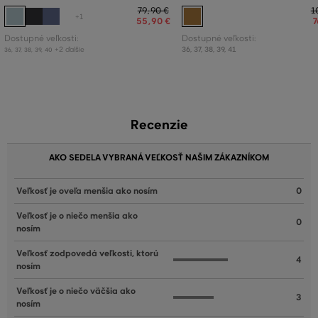
79
,
90 €
1
+1
55
,
90 €
7
Dostupné veľkosti:
Dostupné veľkosti:
+2 ďalšie
36
,
37
,
38
,
39
,
41
36
,
37
,
38
,
39
,
40
Recenzie
AKO SEDELA VYBRANÁ VEĽKOSŤ NAŠIM ZÁKAZNÍKOM
Veľkosť je oveľa menšia ako nosím
0
Veľkosť je o niečo menšia ako
0
nosím
Veľkosť zodpovedá veľkosti, ktorú
4
nosím
Veľkosť je o niečo väčšia ako
3
nosím