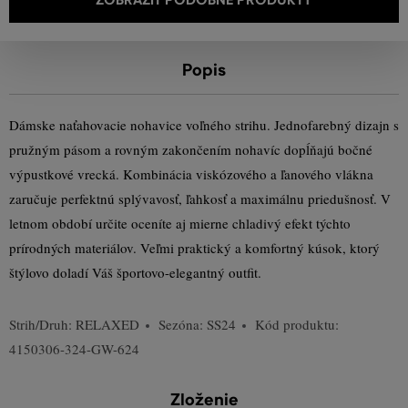
Popis
Dámske naťahovacie nohavice voľného strihu. Jednofarebný dizajn s
pružným pásom a rovným zakončením nohavíc dopĺňajú bočné
výpustkové vrecká. Kombinácia viskózového a ľanového vlákna
zaručuje perfektnú splývavosť, ľahkosť a maximálnu priedušnosť. V
letnom období určite oceníte aj mierne chladivý efekt týchto
prírodných materiálov. Veľmi praktický a komfortný kúsok, ktorý
štýlovo doladí Váš športovo-elegantný outfit.
Strih/Druh:
RELAXED
Sezóna: SS24
Kód produktu:
4150306-324-GW-624
Zloženie