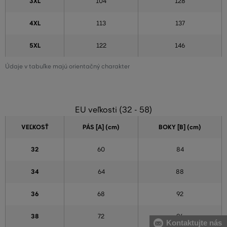
3XL
104
128
4XL
113
137
5XL
122
146
Údaje v tabuľke majú orientačný charakter
EU veľkosti (32 - 58)
VEĽKOSŤ
PÁS [A] (cm)
BOKY [B] (cm)
32
60
84
34
64
88
36
68
92
38
72
96
Kontaktujte nás