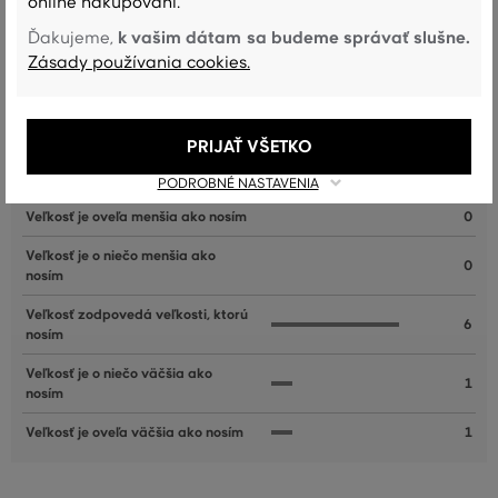
online nakupovaní.
k vašim dátam sa budeme správať slušne.
Ďakujeme,
Zásady používania cookies.
Recenzie
PRIJAŤ VŠETKO
AKO SEDELA VYBRANÁ VEĽKOSŤ NAŠIM ZÁKAZNÍKOM
PODROBNÉ NASTAVENIA
Veľkosť je oveľa menšia ako nosím
0
Veľkosť je o niečo menšia ako
0
nosím
Veľkosť zodpovedá veľkosti, ktorú
6
nosím
Veľkosť je o niečo väčšia ako
1
nosím
Veľkosť je oveľa väčšia ako nosím
1