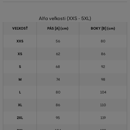
Alfa veľkosti (XXS - 5XL)
VEĽKOSŤ
PÁS [A] (cm)
BOKY [B] (cm)
XXS
56
80
XS
62
86
S
68
92
M
74
98
L
80
104
XL
86
110
2XL
95
119