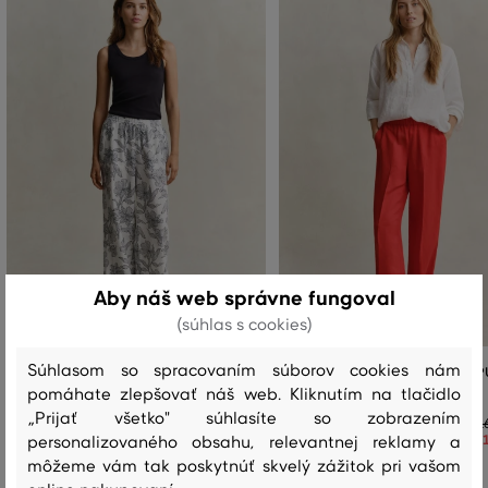
Aby náš web správne fungoval
(súhlas s cookies)
Súhlasom so spracovaním súborov cookies nám
NOHAVICE GANT FLORAL PRINT LINEN
NOHAVICE GANT LINEN BLEND P
PULL ON PANTS
PANTS
pomáhate zlepšovať náš web. Kliknutím na tlačidlo
„Prijať všetko" súhlasíte so zobrazením
174
,
90 €
1
+4
122
,
40 €
1
personalizovaného obsahu, relevantnej reklamy a
môžeme vám tak poskytnúť skvelý zážitok pri vašom
Dostupné veľkosti:
Dostupné veľkosti:
+3 ďalšie
+1 ďalšia
32
,
34
,
36
,
38
,
40
32
,
34
,
36
,
38
,
40