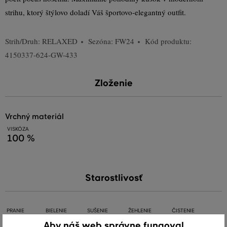
strihu, ktorý štýlovo doladí Váš športovo-elegantný outfit.
Strih/Druh:
RELAXED
Sezóna: FW24
Kód produktu:
4150337-624-GW-433
Zloženie
vrchný materiál
VISKÓZA
100 %
Starostlivosť
PRANIE
BIELENIE
SUŠENIE
ŽEHLENIE
ČISTENIE
Aby náš web správne fungoval