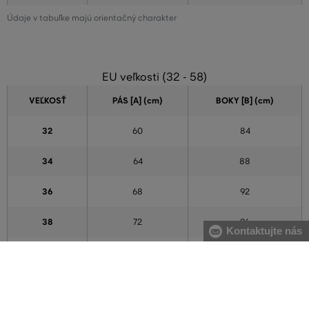
Údaje v tabuľke majú orientačný charakter
EU veľkosti (32 - 58)
VEĽKOSŤ
PÁS [A] (cm)
BOKY [B] (cm)
32
60
84
34
64
88
36
68
92
38
72
96
Kontaktujte nás
40
76
100
42
80
104