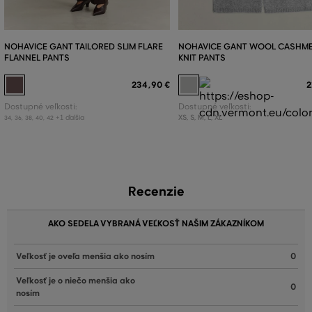
NOHAVICE GANT TAILORED SLIM FLARE
NOHAVICE GANT WOOL CASHM
FLANNEL PANTS
KNIT PANTS
234
,
90 €
2
Dostupné veľkosti:
Dostupné veľkosti:
+1 ďalšia
XS
,
S
,
M
,
L
,
XL
34
,
36
,
38
,
40
,
42
Recenzie
AKO SEDELA VYBRANÁ VEĽKOSŤ NAŠIM ZÁKAZNÍKOM
Veľkosť je oveľa menšia ako nosím
0
Veľkosť je o niečo menšia ako
0
nosím