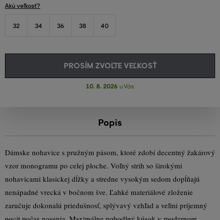
Akú veľkosť?
32
34
36
38
40
PROSÍM ZVOĽTE VEĽKOSŤ
10. 8. 2026
u Vás
Popis
Dámske nohavice s pružným pásom, ktoré zdobí decentný žakárový
vzor monogramu po celej ploche. Voľný strih so širokými
nohavicami klasickej dĺžky a stredne vysokým sedom dopĺňajú
nenápadné vrecká v bočnom šve. Ľahké materiálové zloženie
zaručuje dokonalú priedušnosť, splývavý vzhľad a veľmi príjemný
pocit počas nosenia. Maximálne pohodlný kúsok v modernom