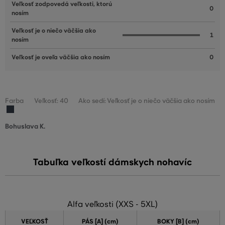
Veľkosť zodpovedá veľkosti, ktorú
0
nosím
Veľkosť je o niečo väčšia ako
1
nosím
Veľkosť je oveľa väčšia ako nosím
0
Farba
Veľkosť: 40
Ako sedí: Veľkosť je o niečo väčšia ako nosím
Bohuslava K.
Tabuľka veľkostí dámskych nohavíc
Alfa veľkosti (XXS - 5XL)
VEĽKOSŤ
PÁS [A] (cm)
BOKY [B] (cm)