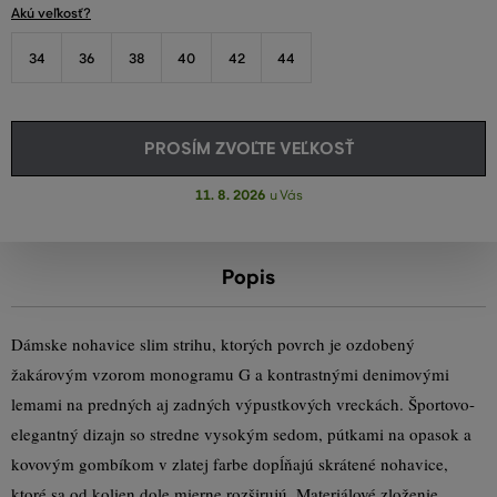
Akú veľkosť?
34
36
38
40
42
44
PROSÍM ZVOĽTE VEĽKOSŤ
11. 8. 2026
u Vás
Popis
Dámske nohavice slim strihu, ktorých povrch je ozdobený
žakárovým vzorom monogramu G a kontrastnými denimovými
lemami na predných aj zadných výpustkových vreckách. Športovo-
elegantný dizajn so stredne vysokým sedom, pútkami na opasok a
kovovým gombíkom v zlatej farbe dopĺňajú skrátené nohavice,
ktoré sa od kolien dole mierne rozširujú. Materiálové zloženie