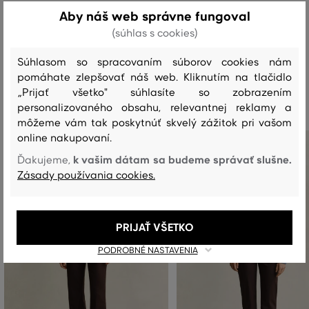
Aby náš web správne fungoval
PRANIE
BIELENIE
SUŠENIE
ŽEHLENIE
ČISTENIE
(súhlas s cookies)
Súhlasom so spracovaním súborov cookies nám
pomáhate zlepšovať náš web. Kliknutím na tlačidlo
Odporúčané produkty
„Prijať všetko" súhlasíte so zobrazením
personalizovaného obsahu, relevantnej reklamy a
môžeme vám tak poskytnúť skvelý zážitok pri vašom
online nakupovaní.
k vašim dátam sa budeme správať slušne.
Ďakujeme,
Zásady používania cookies.
PRIJAŤ VŠETKO
PODROBNÉ NASTAVENIA