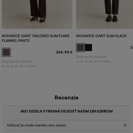
NOHAVICE GANT TAILORED SLIM FLARE
NOHAVICE GANT SLIM SLACK
FLANNEL PANTS
1
234
,
90 €
Dostupné veľkosti:
Dostupné veľkosti:
+2 ďalšie
32
,
34
,
36
,
38
,
40
+1 ďalšia
34
,
36
,
38
,
40
,
42
Recenzie
AKO SEDELA VYBRANÁ VEĽKOSŤ NAŠIM ZÁKAZNÍKOM
Veľkosť je oveľa menšia ako nosím
0