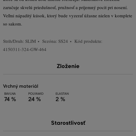
zaručuje skvelú priedušnosť, pružnosť a príjemný pocit pri nosení.
Veľmi nápaditý kúsok, ktorý bude vyzerať úžasne nielen v komplete
so sakom.
Strih/Druh:
SLIM
Sezóna: SS24
Kód produktu:
4150311-324-GW-464
Zloženie
vrchný materiál
BAVLNA
POLYAMID
ELASTAN
74 %
24 %
2 %
Starostlivosť