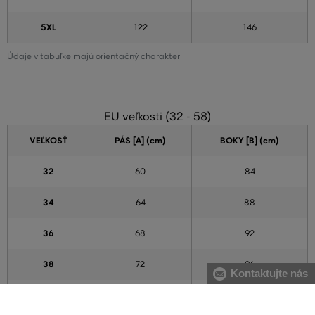
5XL
122
146
Údaje v tabuľke majú orientačný charakter
EU veľkosti (32 - 58)
VEĽKOSŤ
PÁS [A] (cm)
BOKY [B] (cm)
32
60
84
34
64
88
36
68
92
38
72
96
Kontaktujte nás
40
76
100