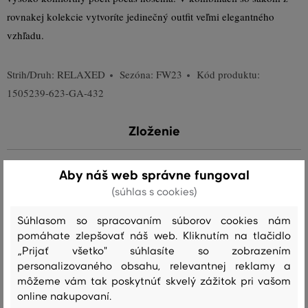
rovnakej kolekcie vytvoríte jedinečný outfit veľmi elegantného
vzhľadu.
Strih/Druh:
RELAXED
Sezóna: FW23
Kód produktu:
1505239-623-GA-432
Zloženie
Aby náš web správne fungoval
vrchný materiál
(súhlas s cookies)
BAVLNA
100 %
Súhlasom so spracovaním súborov cookies nám
pomáhate zlepšovať náš web. Kliknutím na tlačidlo
podšívka vrecka
„Prijať všetko" súhlasíte so zobrazením
POLYESTER
BAVLNA
65 %
35 %
personalizovaného obsahu, relevantnej reklamy a
môžeme vám tak poskytnúť skvelý zážitok pri vašom
online nakupovaní.