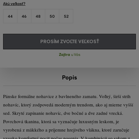
Akú veľkosť?
44
46
48
50
52
PROSÍM ZVOĽTE VEĽKOSŤ
Zajtra
u Vás
Popis
Pánske formálne nohavice z bavlneného zamatu. Voľný, širší strih
nohavíc, ktorý zodpovedá moderným trendom, ako aj mierne vyšší
sed. Skryté zapínanie nohavíc, dve bočné a dve zadné vrecká.
Povrchová tkanina, ktorá sa vyznačuje luxusným leskom, je
vyrobená z mäkkého a príjemne hrejivého vlákna, ktoré zaručuje
vysoko komfortný pocit počas nosenia. V kombinácii so sakom z