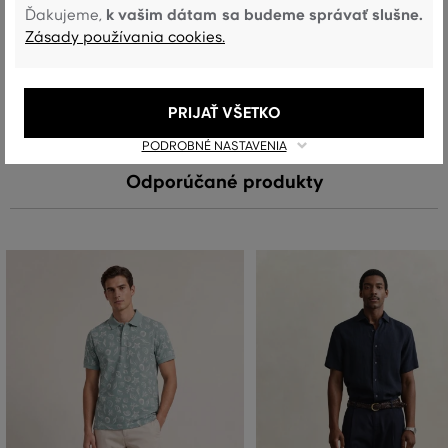
k vašim dátam sa budeme správať slušne.
Ďakujeme,
Starostlivosť
Zásady používania cookies.
PRANIE
BIELENIE
SUŠENIE
ŽEHLENIE
ČISTENIE
PRIJAŤ VŠETKO
PODROBNÉ NASTAVENIA
Odporúčané produkty