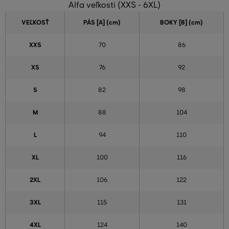
Alfa veľkosti (XXS - 6XL)
VEĽKOSŤ
PÁS [A] (cm)
BOKY [B] (cm)
XXS
70
86
XS
76
92
S
82
98
M
88
104
L
94
110
XL
100
116
2XL
106
122
3XL
115
131
4XL
124
140