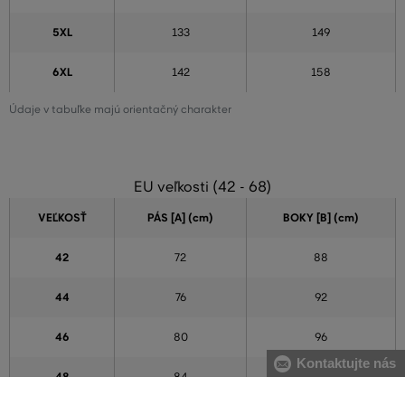
5XL
133
149
6XL
142
158
Údaje v tabuľke majú orientačný charakter
EU veľkosti (42 - 68)
VEĽKOSŤ
PÁS [A] (cm)
BOKY [B] (cm)
42
72
88
44
76
92
46
80
96
Kontaktujte nás
48
84
100