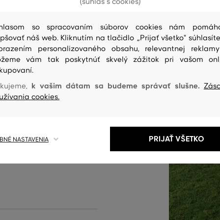
(súhlas s cookies)
hlasom so spracovaním súborov cookies nám pomáh
epšovať náš web. Kliknutím na tlačidlo „Prijať všetko" súhlasíte
aniny v modernom strihu so
brazením personalizovaného obsahu, relevantnej reklam
žeme vám tak poskytnúť skvelý zážitok pri vašom onl
va gombíky, pútka na opasok.
kupovaní.
. Materiálové zloženie je
k vašim dátam sa budeme správať slušne.
kujeme,
Zás
 svojou dokonalou
užívania cookies.
ou. Na dotyk je 100% ľan
hodlný. Šmrncovne vyzerajúci
PRIJAŤ VŠETKO
NÉ NASTAVENIA
 produktu: