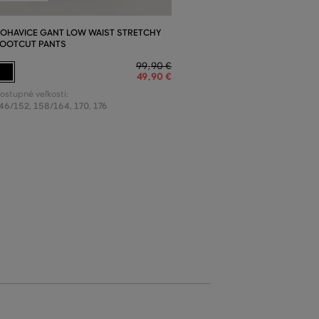
OHAVICE GANT LOW WAIST STRETCHY
OOTCUT PANTS
99
,
90 €
49
,
90 €
ostupné veľkosti:
46/152
,
158/164
,
170
,
176