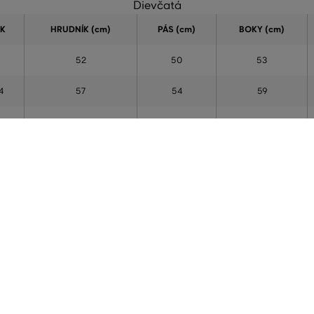
Dievčatá
K
HRUDNÍK (cm)
PÁS (cm)
BOKY (cm)
52
50
53
4
57
54
59
6
61
56
64
8
65
58
69
10
72
63
76
12
78
65
82
14
82
67
88
5
84
68
92
+
86
70
94