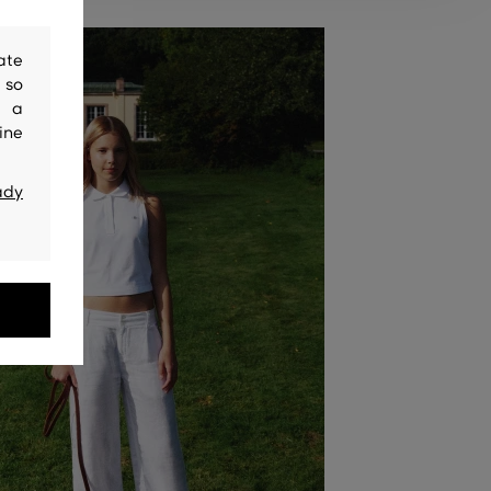
ate
 so
y a
ine
ady