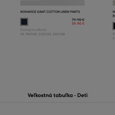
NOHAVICE GANT COTTON LINEN PANTS
N
B
79
,
90 €
39
,
90 €
Dostupné veľkosti:
92
,
98/104
,
110/116
,
122/128
D
1
Veľkostná tabuľka - Deti