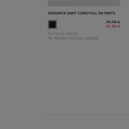
NOHAVICE GANT CORD PULL ON PANTS
79
,
90 €
55
,
90 €
Dostupné veľkosti:
92
,
98/104
,
110/116
,
122/128