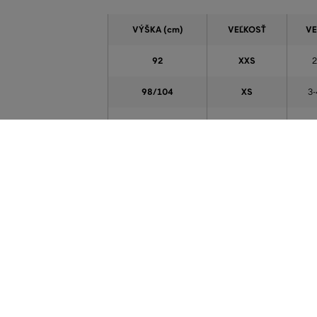
VÝŠKA (cm)
VEĽKOSŤ
VE
92
XXS
2
98/104
XS
3-
110/116
S
5-
122/128
M
7-
134/140
L
9-
146/152
XL
11-
158/164
XXL
13-
170
XXXL
1
176
XXXL
16