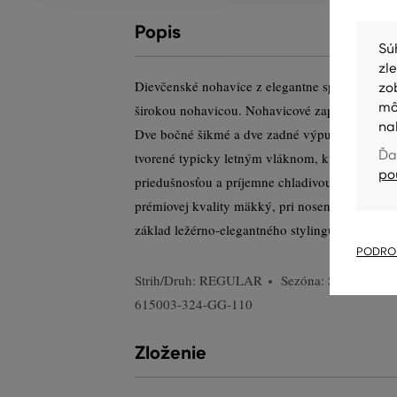
Popis
Sú
zl
Dievčenské nohavice z elegantne splývavej tk
zo
mô
širokou nohavicou. Nohavicové zapínanie na d
na
Dve bočné šikmé a dve zadné výpustkové vrecká
Ďa
tvorené typicky letným vláknom, ktoré vyniká
po
priedušnosťou a príjemne chladivou schopnosť
prémiovej kvality mäkký, pri nosení veľmi po
základ ležérno-elegantného stylingu.
PODROB
Strih/Druh:
REGULAR
Sezóna: SS24
Kód
615003-324-GG-110
Zloženie