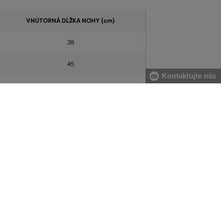
VNÚTORNÁ DĹŽKA NOHY (cm)
38
45
Kontaktujte nás
52
59
65
71
77
78
79