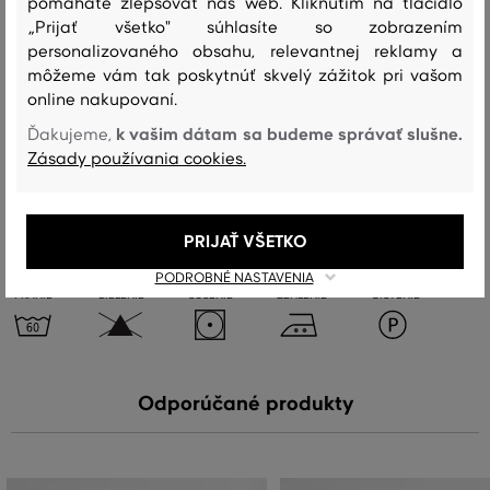
pomáhate zlepšovať náš web. Kliknutím na tlačidlo
Zloženie
„Prijať všetko" súhlasíte so zobrazením
personalizovaného obsahu, relevantnej reklamy a
môžeme vám tak poskytnúť skvelý zážitok pri vašom
predná časť
online nakupovaní.
BAVLNA
ĽAN
k vašim dátam sa budeme správať slušne.
Ďakujeme,
50 %
50 %
Zásady používania cookies.
Starostlivosť
PRIJAŤ VŠETKO
PODROBNÉ NASTAVENIA
PRANIE
BIELENIE
SUŠENIE
ŽEHLENIE
ČISTENIE
Odporúčané produkty