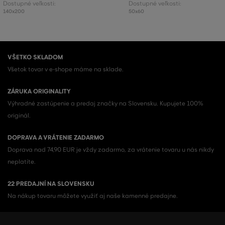
Dostupné veľkosti:
Dostupné veľkosti:
140x200
50x60
VŠETKO SKLADOM
Všetok tovar v e-shope máme na sklade.
ZÁRUKA ORIGINALITY
Výhradné zastúpenie a predaj značky na Slovensku. Kupujete 100%
originál.
DOPRAVA A VRÁTENIE ZADARMO
Doprava nad 74,90 EUR je vždy zadarmo, za vrátenie tovaru u nás nikdy
neplatíte.
22 PREDAJNÍ NA SLOVENSKU
Na nákup tovaru môžete využiť aj naše kamenné predajne.