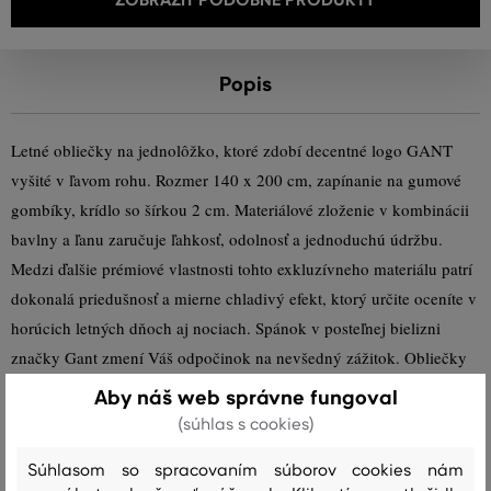
Popis
Letné obliečky na jednolôžko, ktoré zdobí decentné logo GANT
vyšité v ľavom rohu. Rozmer 140 x 200 cm, zapínanie na gumové
gombíky, krídlo so šírkou 2 cm. Materiálové zloženie v kombinácii
bavlny a ľanu zaručuje ľahkosť, odolnosť a jednoduchú údržbu.
Medzi ďalšie prémiové vlastnosti tohto exkluzívneho materiálu patrí
dokonalá priedušnosť a mierne chladivý efekt, ktorý určite oceníte v
horúcich letných dňoch aj nociach. Spánok v posteľnej bielizni
značky Gant zmení Váš odpočinok na nevšedný zážitok. Obliečky
na vankúše a prikrývky sa predávajú samostatne.
Aby náš web správne fungoval
(súhlas s cookies)
Sezóna: SS23
Kód produktu:
851025902-323-GH-455
Súhlasom so spracovaním súborov cookies nám